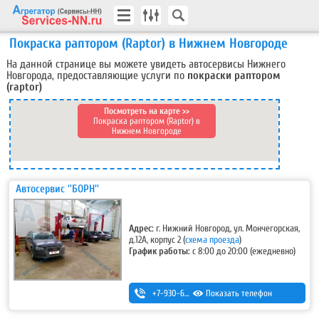
Покраска раптором (Raptor) в Нижнем Новгороде
На данной странице вы можете увидеть автосервисы Нижнего
Новгорода, предоставляющие услуги по
покраски раптором
(raptor)
Посмотреть на карте >>
Покраска раптором (Raptor) в
Нижнем Новгороде
Автосервис ''БОРН''
Адрес:
г. Нижний Новгород, ул. Мончегорская,
д.12А, корпус 2
(
схема проезда
)
График работы:
с 8:00 до 20:00 (ежедневно)
+7-930-666-14-30
Показать телефон