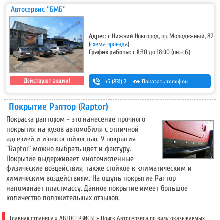
Автосервис ''БМБ''
Адрес:
г. Нижний Новгород, пр. Молодежный, 82
(
схема проезда
)
График работы:
с 8:30 до 18:00 (пн.-сб.)
Действуют акции!
+7 (831) 293-54-00
Показать телефон
,
+7-920-298-42-33
Покрытие Раптор (Raptor)
Покраска раптором - это нанесение прочного
покрытия на кузов автомобиля с отличной
адгезией и износостойкостью. У покрытия
"Raptor" можно выбрать цвет и фактуру.
Покрытие выдерживает многочисленные
физические воздействия, также стойкое к климатическим и
химическим воздействиям. На ощупь покрытие Раптор
напоминает пластмассу. Данное покрытие имеет большое
количество положительных отзывов.
Главная страница
»
АВТОСЕРВИСЫ
»
Поиск Автосервиса по виду оказываемых