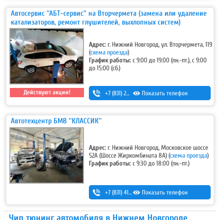
Автосервис ''АБТ-сервис'' на Вторчермета (замена или удаление
катализаторов, ремонт глушителей, выхлопных систем)
Адрес:
г. Нижний Новгород, ул. Вторчермета, 119
(
схема проезда
)
График работы:
с 9:00 до 19:00 (пн.-пт.), с 9:00
до 15:00 (сб.)
Действуют акции!
+7 (831) 257-73-63
Показать телефон
,
+7 (831) 415-13-48
Автотехцентр БМВ ''КЛАССИК''
Адрес:
г. Нижний Новгород, Московское шоссе
52А (Шоссе Жиркомбината 8А)
(
схема проезда
)
График работы:
c 9:30 до 18:00 (пн.-пт.)
+7 (831) 413-70-86
Показать телефон
,
+7 (831) 413-46-46
,
+7 (831) 42
Чип тюнинг автомобиля в Нижнем Новгороде