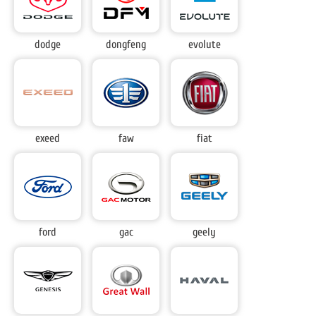
dodge
dongfeng
evolute
exeed
faw
fiat
ford
gac
geely