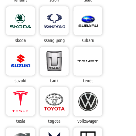
renault
scion
seat
skoda
ssang yong
subaru
suzuki
tank
tenet
tesla
toyota
volkswagen