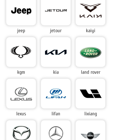
jeep
jetour
kaiyi
kgm
kia
land rover
lexus
lifan
lixiang