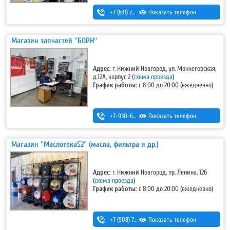
+7 (831) 280-69-88
Показать телефон
Магазин запчастей ''БОРН''
Адрес:
г. Нижний Новгород, ул. Мончегорская,
д.12А, корпус 2 (
схема проезда
)
График работы:
с 8:00 до 20:00 (ежедневно)
+7-930-669-82-72
Показать телефон
Магазин ''Маслотека52'' (масла, фильтра и др.)
Адрес:
г. Нижний Новгород, пр. Ленина, 12б
(
схема проезда
)
График работы:
с 8:00 до 20:00 (ежедневно)
+7 (908) 728-99-33 (моб.)
Показать телефон
,
8 (831) 291-27-33 (гор.)