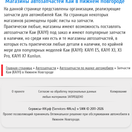
Магазины автозапчастей Каи в Нижнем Новгороде
На данной странице представлены организации, реализующие
запчасти для автомобилей Каи. На страницах некоторых
магазинов размещены прайс листы на запчасти.
Практически любые, магазины имеют возможность поставлять
автозапчасти Каи (KAIYI) под заказ и имеют популярные запчасти
в наличии, но среди них есть и те магазины автозапчастей, в
которых есть практически любые детали в наличии, по крайней
мере для популярных моделей Каи (KAIYI): KAIYI E5, KAIYI X3, X3
Pro, KAIYI X7 Kunlun.
Главная страница
»
Автозапчасти
»
Автозапчасти по марке автомобиля
» Запчасти
Каи (KAIYI) в Нижнем Новгороде
О проекте
Согласие на обработку персональных данных
Копирование
любых материалов ЗАПРЕЩЕНО
Сервисы-НН.рф ⟨Services-NN.ru⟩ » SNN © 2011-
2026
Проект позволяющий принимать
Оптимальное решение
при обслуживании автомобиля в
Нижнем Новгороде.