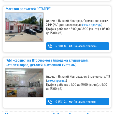
Магазин запчастей ''СТАГЕР''
Адрес:
г. Нижний Новгород, Сормовское шоссе,
24/Р (24/1 для навигатора) (
схема проезда
)
График работы:
с 8:00 до 18:00 (пн.-пт.), с 08:00
до 15:00 (сб.)
+7-910-880-26-43
Показать телефон
''АБТ-сервис'' на Вторчермета (продажа глушителей,
катализаторов, деталей выхлопной системы)
Адрес:
г. Нижний Новгород, ул. Вторчермета, 119
(
схема проезда
)
График работы:
с 9:00 до 19:00 (пн.-пт.), с 9:00
до 15:00 (сб.)
+7 (831) 257-73-63
Показать телефон
,
+7 (831) 415-13-48
,
+7 (831) 415-25-63 (запчасти для иномарок)