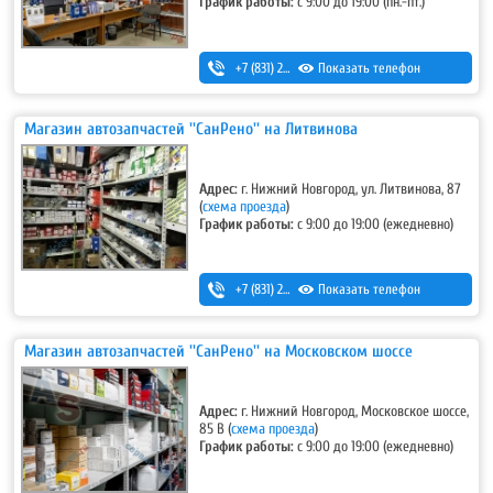
График работы:
с 9:00 до 19:00 (пн.-пт.)
+7 (831) 283-03-95
Показать телефон
,
+7 (831) 434-95-25
Магазин автозапчастей ''СанРено'' на Литвинова
Адрес:
г. Нижний Новгород, ул. Литвинова, 87
(
схема проезда
)
График работы:
с 9:00 до 19:00 (ежедневно)
+7 (831) 280-69-88
Показать телефон
Магазин автозапчастей ''СанРено'' на Московском шоссе
Адрес:
г. Нижний Новгород, Московское шоссе,
85 В (
схема проезда
)
График работы:
с 9:00 до 19:00 (ежедневно)