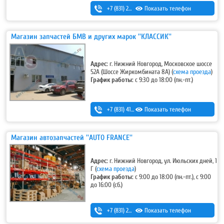
+7 (831) 280-69-88
Показать телефон
Магазин запчастей БМВ и других марок ''КЛАССИК''
Адрес:
г. Нижний Новгород, Московское шоссе
52А (Шоссе Жиркомбината 8А) (
схема проезда
)
График работы:
c 9:30 до 18:00 (пн.-пт.)
+7 (831) 415-70-86
Показать телефон
Магазин автозапчастей ''AUTO FRANCE''
Адрес:
г. Нижний Новгород, ул. Июльских дней, 1
Г (
схема проезда
)
График работы:
с 9:00 до 18:00 (пн.-пт.), с 9:00
до 16:00 (сб.)
+7 (831) 291-19-79
Показать телефон