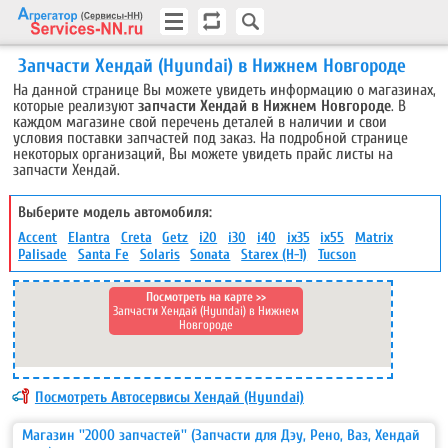
Запчасти Хендай (Hyundai) в Нижнем Новгороде
На данной странице Вы можете увидеть информацию о магазинах,
которые реализуют
запчасти Хендай в Нижнем Новгороде
. В
каждом магазине свой перечень деталей в наличии и свои
условия поставки запчастей под заказ. На подробной странице
некоторых организаций, Вы можете увидеть прайс листы на
запчасти Хендай.
Выберите модель автомобиля:
Accent
Elantra
Creta
Getz
i20
i30
i40
ix35
ix55
Matrix
Palisade
Santa Fe
Solaris
Sonata
Starex (H-1)
Tucson
Посмотреть на карте >>
Запчасти Хендай (Hyundai) в Нижнем
Новгороде
Посмотреть Автосервисы Хендай (Hyundai)
Магазин ''2000 запчастей'' (Запчасти для Дэу, Рено, Ваз, Хендай