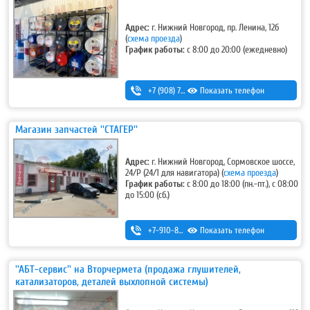
Адрес:
г. Нижний Новгород, пр. Ленина, 12б
(
схема проезда
)
График работы:
с 8:00 до 20:00 (ежедневно)
+7 (908) 728-99-33 (моб.)
Показать телефон
,
8 (831) 291-27-33 (гор.)
Магазин запчастей ''СТАГЕР''
Адрес:
г. Нижний Новгород, Сормовское шоссе,
24/Р (24/1 для навигатора) (
схема проезда
)
График работы:
с 8:00 до 18:00 (пн.-пт.), с 08:00
до 15:00 (сб.)
+7-910-880-26-43
Показать телефон
''АБТ-сервис'' на Вторчермета (продажа глушителей,
катализаторов, деталей выхлопной системы)