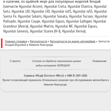
в наличии, по крайней мере для популярных моделей Хендай
(запчасти Hyundai Accent, Hyundai Creta, Hyundai Elantra, Hyundai
Getz, Hyundai i20, Hyundai i30, Hyundai ix35, Hyundai ix55, Hyundai
Santa Fe, Hyundai Solaris, Hyundai Sonata, Hyundai Tucson, Hyundai
Palisade, Hyundai Coupe, Hyundai Equus, Hyundai Galloper, Hyundai
Grandeur (Azera), Hyundai Matrix, Hyundai NF, Hyundai Equus,
Hyundai Genesis, Hyundai Starex (H-1), Hyundai Verna).
Главная страница
»
Автозапчасти
»
Автозапчасти по марке автомобиля
» Запчасти
Хендай (Hyundai) в Нижнем Новгороде
О проекте
Согласие на обработку персональных данных
Копирование
любых материалов ЗАПРЕЩЕНО
Сервисы-НН.рф ⟨Services-NN.ru⟩ » SNN © 2011-
2026
Проект позволяющий принимать
Оптимальное решение
при обслуживании автомобиля в
Нижнем Новгороде.