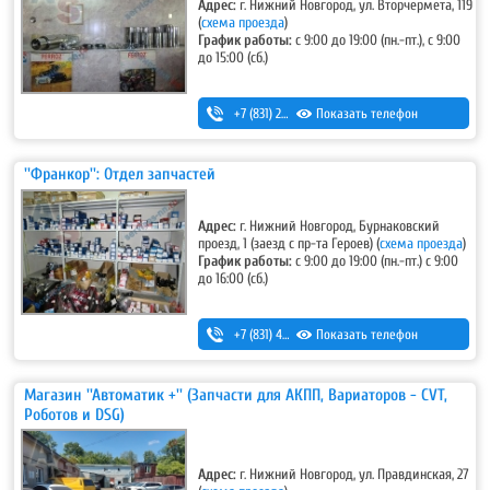
Адрес:
г. Нижний Новгород, ул. Вторчермета, 119
(
схема проезда
)
График работы:
с 9:00 до 19:00 (пн.-пт.), с 9:00
до 15:00 (сб.)
+7 (831) 257-73-63
Показать телефон
,
+7 (831) 415-13-48
,
+7 (831) 415-25-63 (запчасти для иномарок)
''Франкор'': Отдел запчастей
Адрес:
г. Нижний Новгород, Бурнаковский
проезд, 1 (заезд с пр-та Героев) (
схема проезда
)
График работы:
с 9:00 до 19:00 (пн.-пт.) с 9:00
до 16:00 (сб.)
+7 (831) 424-80-24
Показать телефон
,
+7 (831) 424-70-24
Магазин ''Автоматик +'' (Запчасти для АКПП, Вариаторов - CVT,
Роботов и DSG)
Адрес:
г. Нижний Новгород, ул. Правдинская, 27