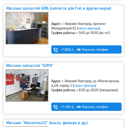
Магазин запчастей БМБ (запчасти для Fiat и других марок)
Адрес:
г. Нижний Новгород, проспект
Молодежный 82 (
схема проезда
)
График работы:
с 9:00 до 18:00 (пн.-пт.)
+7 (831) 293-54-00
Показать телефон
,
+7-920-298-42-33
Магазин запчастей ''БОРН''
Адрес:
г. Нижний Новгород, ул. Мончегорская,
д.12А, корпус 2 (
схема проезда
)
График работы:
с 8:00 до 20:00 (ежедневно)
+7-930-669-82-72
Показать телефон
Магазин ''Маслотека52'' (масла, фильтра и др.)