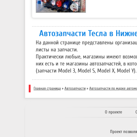
Автозапчасти Тесла в Нижн
На данной странице представлены организа
листы на запчасти.
Практически любые, магазины имеют возможно
них есть и те магазины автозапчастей, в ко
(запчасти Model 3, Model S, Model X, Model Y).
Главная страница
»
Автозапчасти
»
Автозапчасти по марке автом
О проекте
Проект позвол