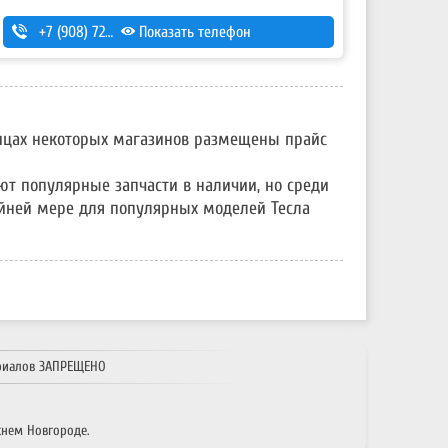
+7 (908) 728-99-33 (моб.)
Показать телефон
,
8 (831) 291-27-33 (гор.)
,
+7 (904) 056-49-11
ницах некоторых магазинов размещены прайс
ют популярные запчасти в наличии, но среди
райней мере для популярных моделей Тесла
риалов ЗАПРЕЩЕНО
нем Новгороде.