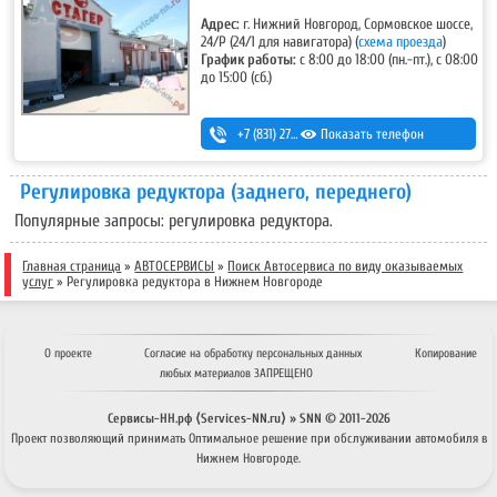
Адрес:
г. Нижний Новгород, Сормовское шоссе,
24/Р (24/1 для навигатора)
(
схема проезда
)
График работы:
с 8:00 до 18:00 (пн.-пт.), с 08:00
до 15:00 (сб.)
+7 (831) 275-92-22
Показать телефон
,
+7 (831) 228-01-08
,
8-910-396-18-16 (ремонт-изготовление радиаторов и баков)
Регулировка редуктора (заднего, переднего)
Популярные запросы: регулировка редуктора.
Главная страница
»
АВТОСЕРВИСЫ
»
Поиск Автосервиса по виду оказываемых
услуг
»
Регулировка редуктора в Нижнем Новгороде
О проекте
Согласие на обработку персональных данных
Копирование
любых материалов ЗАПРЕЩЕНО
Сервисы-НН.рф ⟨Services-NN.ru⟩ » SNN © 2011-
2026
Проект позволяющий принимать
Оптимальное решение
при обслуживании автомобиля в
Нижнем Новгороде.