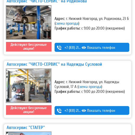
Автосервис ''ЧИСТО-СЕРВИС'' на Родионова
Адрес:
г. Нижний Новгород, ул. Родионова, 23 Б
(
схема проезда
)
График работы:
с 9:00 до 20:00 (ежедневно)
Действуют бессрочные
+7 (831) 213-75-75 (доб. 1)
Показать телефон
акции!
Автосервис ''ЧИСТО-СЕРВИС'' на Надежды Сусловой
Адрес:
г. Нижний Новгород, ул. Надежды
Сусловой, 17 А
(
схема проезда
)
График работы:
с 9:00 до 20:00 (ежедневно)
Действуют бессрочные
+7 (831) 213-75-75 (доб. 2)
Показать телефон
акции!
Автосервис ''СТАГЕР''