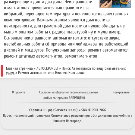
размеров один дин и два дина. Неисправности
в магнитолах проявляются как правило из за
вибраций, перепадов температуры и конечно же некачественных
комплектующих. Важным этапом является диагностика
неисправности, для грамотной диагностики нужно обладать не
малым опытом работы с радиоаппаратурой ну и мультиметр.
Основные неисправности автомагнитол это: отсутствие звука,
нестабильная работа cd привода или чейнджера, не работающий
дисплей и мн.другое. Популярные запросы: ремонт автомагнитол,
ремонт штатных автомагнитол, ремонт магнитол
Главная страница
»
АВТОСЕРВИСЫ
»
Поиск Автосервиса по виду оказываемых
услуг
»
Ремонт автомагнитол в Нижнем Новгороде
О проекте
Согласие на обработку персональных данных
Копирование
любых материалов ЗАПРЕЩЕНО
Сервисы-НН.рф ⟨Services-NN.ru⟩ » SNN © 2011-
2026
Проект позволяющий принимать
Оптимальное решение
при обслуживании автомобиля в
Нижнем Новгороде.