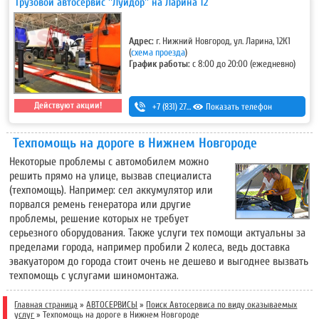
Грузовой автосервис ''Луидор'' на Ларина 12
Адрес:
г. Нижний Новгород, ул. Ларина, 12К1
(
схема проезда
)
График работы:
с 8:00 до 20:00 (ежедневно)
Действуют акции!
+7 (831) 275-83-12
Показать телефон
Техпомощь на дороге в Нижнем Новгороде
Некоторые проблемы с автомобилем можно
решить прямо на улице, вызвав специалиста
(техпомощь). Например: сел аккумулятор или
порвался ремень генератора или другие
проблемы, решение которых не требует
серьезного оборудования. Также услуги тех помощи актуальны за
пределами города, например пробили 2 колеса, ведь доставка
эвакуатором до города стоит очень не дешево и выгоднее вызвать
техпомощь с услугами шиномонтажа.
Главная страница
»
АВТОСЕРВИСЫ
»
Поиск Автосервиса по виду оказываемых
услуг
»
Техпомощь на дороге в Нижнем Новгороде