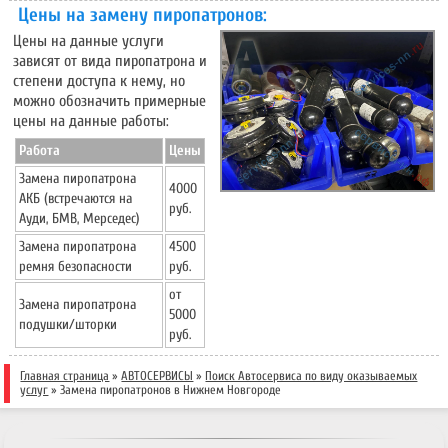
Цены на замену пиропатронов:
Цены на данные услуги
зависят от вида пиропатрона и
степени доступа к нему, но
можно обозначить примерные
цены на данные работы:
Работа
Цены
Замена пиропатрона
4000
АКБ (встречаются на
руб.
Ауди, БМВ, Мерседес)
Замена пиропатрона
4500
ремня безопасности
руб.
от
Замена пиропатрона
5000
подушки/шторки
руб.
Главная страница
»
АВТОСЕРВИСЫ
»
Поиск Автосервиса по виду оказываемых
услуг
»
Замена пиропатронов в Нижнем Новгороде