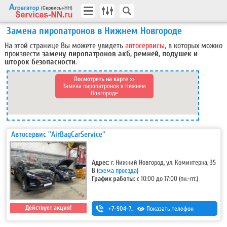
Замена пиропатронов в Нижнем Новгороде
На этой странице Вы можете увидеть
автосервисы
, в которых можно
произвести
замену пиропатронов акб, ремней, подушек и
шторок безопасности
.
Посмотреть на карте >>
Замена пиропатронов в Нижнем
Новгороде
Автосервис ''AirBagCarService''
Адрес:
г. Нижний Новгород, ул. Коминтерна, 35
В
(
схема проезда
)
График работы:
с 10:00 до 17:00 (пн.-пт.)
Действует акция!
+7-904-784-15-71
Показать телефон