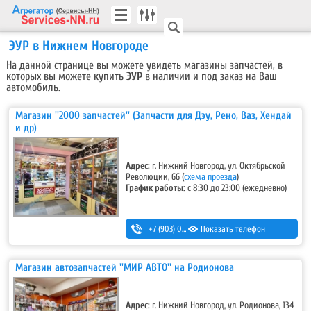
ЭУР в Нижнем Новгороде
На данной странице вы можете увидеть магазины запчастей, в
которых вы можете купить
ЭУР
в наличии и под заказ на Ваш
автомобиль.
Магазин ''2000 запчастей'' (Запчасти для Дэу, Рено, Ваз, Хендай
и др)
Адрес:
г. Нижний Новгород, ул. Октябрьской
Революции, 66 (
схема проезда
)
График работы:
с 8:30 до 23:00 (ежедневно)
+7 (903) 044-33-55
Показать телефон
,
+7 (952) 447-12-27
Магазин автозапчастей ''МИР АВТО'' на Родионова
Адрес:
г. Нижний Новгород, ул. Родионова, 134