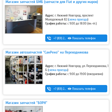
Магазин запчастей БМБ (запчасти для Fiat и других марок)
Адрес:
г. Нижний Новгород, проспект
Молодежный 82 (
схема проезда
)
График работы:
с 9:00 до 18:00 (пн.-пт.)
+7 (831) 293-54-00
Показать телефон
,
+7-920-298-42-33
Магазин автозапчастей ''СанРено'' на Переходникова
Адрес:
г. Нижний Новгород, ул. Переходникова, 1
Б (
схема проезда
)
График работы:
с 9:00 до 19:00 (ежедневно)
+7 (831) 280-69-88
Показать телефон
Магазин запчастей ''БОРН''