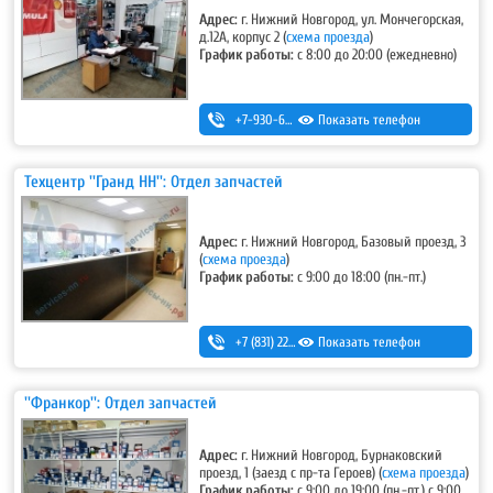
Адрес:
г. Нижний Новгород, ул. Мончегорская,
д.12А, корпус 2 (
схема проезда
)
График работы:
с 8:00 до 20:00 (ежедневно)
+7-930-669-82-72
Показать телефон
Техцентр ''Гранд НН'': Отдел запчастей
Адрес:
г. Нижний Новгород, Базовый проезд, 3
(
схема проезда
)
График работы:
с 9:00 до 18:00 (пн.-пт.)
+7 (831) 220-44-54
Показать телефон
,
+7 (831) 220-44-55
''Франкор'': Отдел запчастей
Адрес:
г. Нижний Новгород, Бурнаковский
проезд, 1 (заезд с пр-та Героев) (
схема проезда
)
График работы:
с 9:00 до 19:00 (пн.-пт.) с 9:00