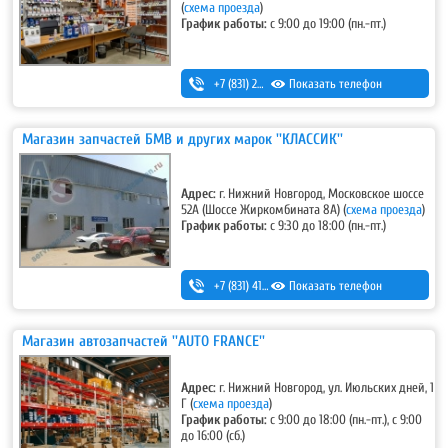
(
схема проезда
)
График работы:
с 9:00 до 19:00 (пн.-пт.)
+7 (831) 283-03-95
Показать телефон
,
+7 (831) 434-95-25
Магазин запчастей БМВ и других марок ''КЛАССИК''
Адрес:
г. Нижний Новгород, Московское шоссе
52А (Шоссе Жиркомбината 8А) (
схема проезда
)
График работы:
c 9:30 до 18:00 (пн.-пт.)
+7 (831) 415-70-86
Показать телефон
Магазин автозапчастей ''AUTO FRANCE''
Адрес:
г. Нижний Новгород, ул. Июльских дней, 1
Г (
схема проезда
)
График работы:
с 9:00 до 18:00 (пн.-пт.), с 9:00
до 16:00 (сб.)