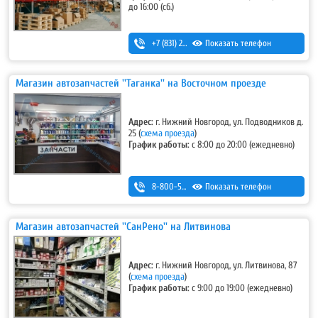
до 16:00 (сб.)
+7 (831) 291-19-79
Показать телефон
Магазин автозапчастей ''Таганка'' на Восточном проезде
Адрес:
г. Нижний Новгород, ул. Подводников д.
25 (
схема проезда
)
График работы:
с 8:00 до 20:00 (ежедневно)
8-800-500-7-111
Показать телефон
Магазин автозапчастей ''СанРено'' на Литвинова
Адрес:
г. Нижний Новгород, ул. Литвинова, 87
(
схема проезда
)
График работы:
с 9:00 до 19:00 (ежедневно)