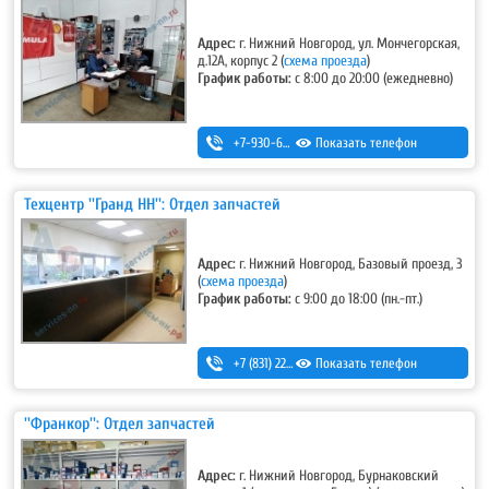
Адрес:
г. Нижний Новгород, ул. Мончегорская,
д.12А, корпус 2 (
схема проезда
)
График работы:
с 8:00 до 20:00 (ежедневно)
+7-930-669-82-72
Показать телефон
Техцентр ''Гранд НН'': Отдел запчастей
Адрес:
г. Нижний Новгород, Базовый проезд, 3
(
схема проезда
)
График работы:
с 9:00 до 18:00 (пн.-пт.)
+7 (831) 220-44-54
Показать телефон
,
+7 (831) 220-44-55
''Франкор'': Отдел запчастей
Адрес:
г. Нижний Новгород, Бурнаковский