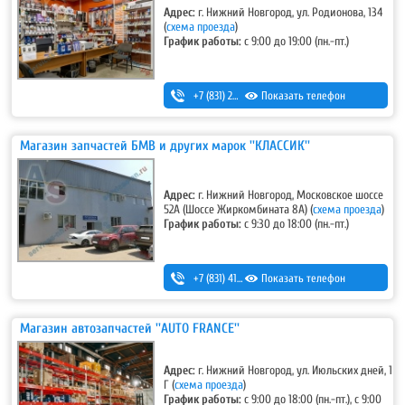
Адрес:
г. Нижний Новгород, ул. Родионова, 134
(
схема проезда
)
График работы:
с 9:00 до 19:00 (пн.-пт.)
+7 (831) 283-03-95
Показать телефон
,
+7 (831) 434-95-25
Магазин запчастей БМВ и других марок ''КЛАССИК''
Адрес:
г. Нижний Новгород, Московское шоссе
52А (Шоссе Жиркомбината 8А) (
схема проезда
)
График работы:
c 9:30 до 18:00 (пн.-пт.)
+7 (831) 415-70-86
Показать телефон
Магазин автозапчастей ''AUTO FRANCE''
Адрес:
г. Нижний Новгород, ул. Июльских дней, 1
Г (
схема проезда
)
График работы:
с 9:00 до 18:00 (пн.-пт.), с 9:00