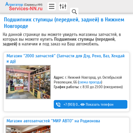
Подшипник ступицы (передней, задней) в Нижнем
Новгороде
На данной странице вы можете увидеть магазины запчастей, в
которых вы можете купить
Подшипник ступицы (передней,
задней)
в наличии и под заказ на Ваш автомобиль.
Магазин ''2000 запчастей'' (Запчасти для Дэу, Рено, Ваз, Хендай
и др)
Адрес:
г. Нижний Новгород, ул. Октябрьской
Революции, 66 (
схема проезда
)
График работы:
с 8:30 до 23:00 (ежедневно)
+7 (903) 044-33-55
Показать телефон
,
+7 (952) 447-12-27
Магазин автозапчастей ''МИР АВТО'' на Родионова