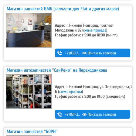
Магазин запчастей БМБ (запчасти для Fiat и других марок)
Адрес:
г. Нижний Новгород, проспект
Молодежный 82 (
схема проезда
)
График работы:
с 9:00 до 18:00 (пн.-пт.)
+7 (831) 293-54-00
Показать телефон
,
+7-920-298-42-33
Магазин автозапчастей ''СанРено'' на Переходникова
Адрес:
г. Нижний Новгород, ул. Переходникова, 1
Б (
схема проезда
)
График работы:
с 9:00 до 19:00 (ежедневно)
+7 (831) 280-69-88
Показать телефон
Магазин запчастей ''БОРН''