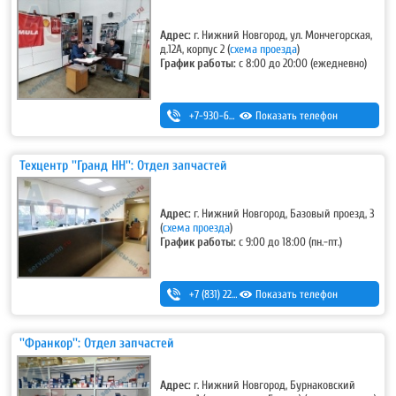
Адрес:
г. Нижний Новгород, ул. Мончегорская,
д.12А, корпус 2 (
схема проезда
)
График работы:
с 8:00 до 20:00 (ежедневно)
+7-930-669-82-72
Показать телефон
Техцентр ''Гранд НН'': Отдел запчастей
Адрес:
г. Нижний Новгород, Базовый проезд, 3
(
схема проезда
)
График работы:
с 9:00 до 18:00 (пн.-пт.)
+7 (831) 220-44-54
Показать телефон
,
+7 (831) 220-44-55
''Франкор'': Отдел запчастей
Адрес:
г. Нижний Новгород, Бурнаковский