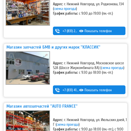
Адрес:
г. Нижний Новгород, ул. Родионова, 134
(
схема проезда
)
График работы:
с 9:00 до 19:00 (пн.-пт.)
+7 (831) 283-03-95
Показать телефон
,
+7 (831) 434-95-25
Магазин запчастей БМВ и других марок ''КЛАССИК''
Адрес:
г. Нижний Новгород, Московское шоссе
52А (Шоссе Жиркомбината 8А) (
схема проезда
)
График работы:
c 9:30 до 18:00 (пн.-пт.)
+7 (831) 415-70-86
Показать телефон
Магазин автозапчастей ''AUTO FRANCE''
Адрес:
г. Нижний Новгород, ул. Июльских дней, 1
Г (
схема проезда
)
График работы:
с 9:00 до 18:00 (пн.-пт.), с 9:00