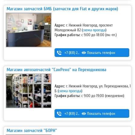
Магазин запчастей БМБ (запчасти для Fiat и других марок)
Адрес:
г. Нижний Новгород, проспект
Молодежный 82 (
схема проезда
)
График работы:
с 9:00 до 18:00 (пн.-пт.)
+7 (831) 293-54-00
Показать телефон
,
+7-920-298-42-33
Магазин автозапчастей ''СанРено'' на Переходникова
Адрес:
г. Нижний Новгород, ул. Переходникова, 1
Б (
схема проезда
)
График работы:
с 9:00 до 19:00 (ежедневно)
+7 (831) 280-69-88
Показать телефон
Магазин запчастей ''БОРН''