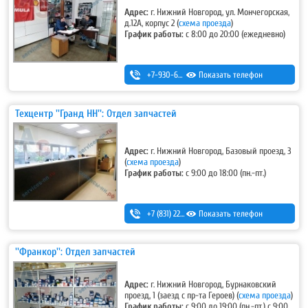
Адрес:
г. Нижний Новгород, ул. Мончегорская,
д.12А, корпус 2 (
схема проезда
)
График работы:
с 8:00 до 20:00 (ежедневно)
+7-930-669-82-72
Показать телефон
Техцентр ''Гранд НН'': Отдел запчастей
Адрес:
г. Нижний Новгород, Базовый проезд, 3
(
схема проезда
)
График работы:
с 9:00 до 18:00 (пн.-пт.)
+7 (831) 220-44-54
Показать телефон
,
+7 (831) 220-44-55
''Франкор'': Отдел запчастей
Адрес:
г. Нижний Новгород, Бурнаковский
проезд, 1 (заезд с пр-та Героев) (
схема проезда
)
График работы:
с 9:00 до 19:00 (пн.-пт.) с 9:00