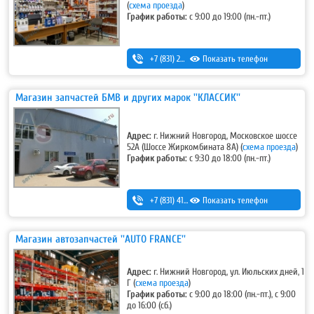
(
схема проезда
)
График работы:
с 9:00 до 19:00 (пн.-пт.)
+7 (831) 283-03-95
Показать телефон
,
+7 (831) 434-95-25
Магазин запчастей БМВ и других марок ''КЛАССИК''
Адрес:
г. Нижний Новгород, Московское шоссе
52А (Шоссе Жиркомбината 8А) (
схема проезда
)
График работы:
c 9:30 до 18:00 (пн.-пт.)
+7 (831) 415-70-86
Показать телефон
Магазин автозапчастей ''AUTO FRANCE''
Адрес:
г. Нижний Новгород, ул. Июльских дней, 1
Г (
схема проезда
)
График работы:
с 9:00 до 18:00 (пн.-пт.), с 9:00
до 16:00 (сб.)