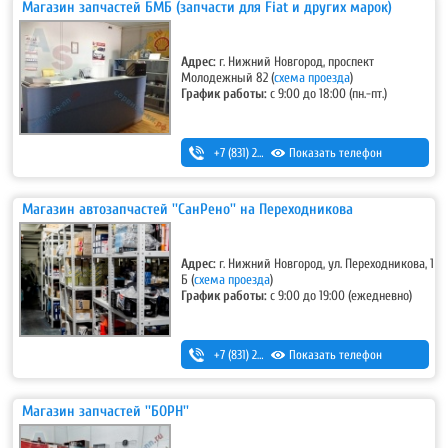
Магазин запчастей БМБ (запчасти для Fiat и других марок)
Адрес:
г. Нижний Новгород, проспект
Молодежный 82 (
схема проезда
)
График работы:
с 9:00 до 18:00 (пн.-пт.)
+7 (831) 293-54-00
Показать телефон
,
+7-920-298-42-33
Магазин автозапчастей ''СанРено'' на Переходникова
Адрес:
г. Нижний Новгород, ул. Переходникова, 1
Б (
схема проезда
)
График работы:
с 9:00 до 19:00 (ежедневно)
+7 (831) 280-69-88
Показать телефон
Магазин запчастей ''БОРН''