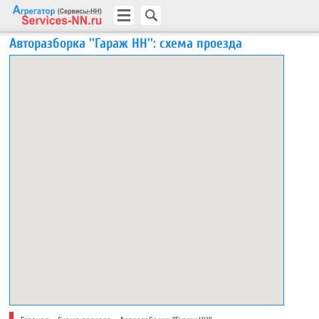
Авторазборка ''Гараж НН'': схема проезда