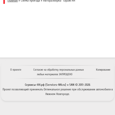
Главная
»
Схема проезда
»
Авторазборка ''Гараж НН''
О проекте
Согласие на обработку персональных данных
Копирование
любых материалов ЗАПРЕЩЕНО
Сервисы-НН.рф ⟨Services-NN.ru⟩ » SNN © 2011-
2026
Проект позволяющий принимать
Оптимальное решение
при обслуживании автомобиля в
Нижнем Новгороде.