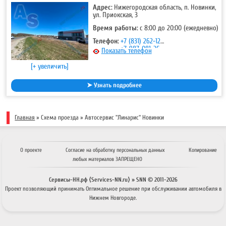
Адрес:
Нижегородская область, п. Новинки,
ул. Приокская, 3
Время работы:
с 8:00 до 20:00 (ежедневно)
Телефон:
+7 (831) 262-12-18
,
+7-987-081-26-25
Показать телефон
[+ увеличить]
➤ Узнать подробнее
Главная
»
Схема проезда
»
Автосервис ''Линарис'' Новинки
О проекте
Согласие на обработку персональных данных
Копирование
любых материалов ЗАПРЕЩЕНО
Сервисы-НН.рф ⟨Services-NN.ru⟩ » SNN © 2011-
2026
Проект позволяющий принимать
Оптимальное решение
при обслуживании автомобиля в
Нижнем Новгороде.