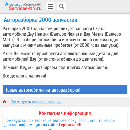
Авторазборка 2000 запчастей
Разборка 2000 запчастей реализует запчасти б/у на
автомобили Дэу Нексия (Daewoo Nexia) и Дэу Матиз (Daewoo
Matiz). В разборе автомобили исключительно свежих годов
выпуска с минимальным пробегом (от 2008 года выпуска).
У нас Вы можете приобрести абсолютно любые детали для
автомобилей Дэу (от пистоны обивки до двигателя).
Помимо Дэу, мы разбираем ряд других автомобилей.
Все детали в наличии!
Новые автомобили на авторазборке!
Daewoo Nexia 2012 г.в. пробег 6240 км двигатель 1500 8v,
Посмотреть полное описание
мкпп, гур, кондиционер;
Daewoo Nexia 2010 г.в. пробег 138070 км двигатель 1500 8v
Контактная информация
мкпп, гур, кондиционер;
Daewoo Nexia 2008 г.в. пробег 45600 км двигатель 1600
Пожалуйста, при звонке на авторазборку, сообщите что нашли
данную информацию на сайте
Сервисы-НН
16v, мкпп;