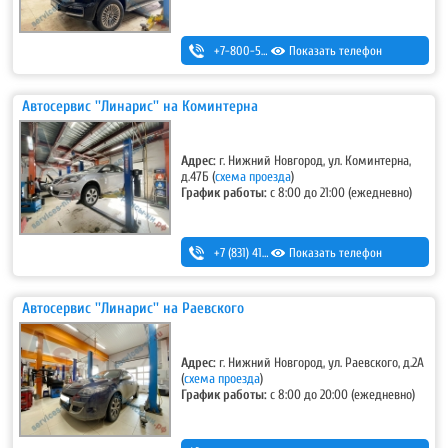
+7-800-500-32-89
Показать телефон
,
+7 (831) 232-40-20
Автосервис ''Линарис'' на Коминтерна
Адрес:
г. Нижний Новгород, ул. Коминтерна,
д.47Б
(
схема проезда
)
График работы:
с 8:00 до 21:00 (ежедневно)
+7 (831) 411-15-14
Показать телефон
,
+7 (831) 411-15-24
Автосервис ''Линарис'' на Раевского
Адрес:
г. Нижний Новгород, ул. Раевского, д.2А
(
схема проезда
)
График работы:
с 8:00 до 20:00 (ежедневно)