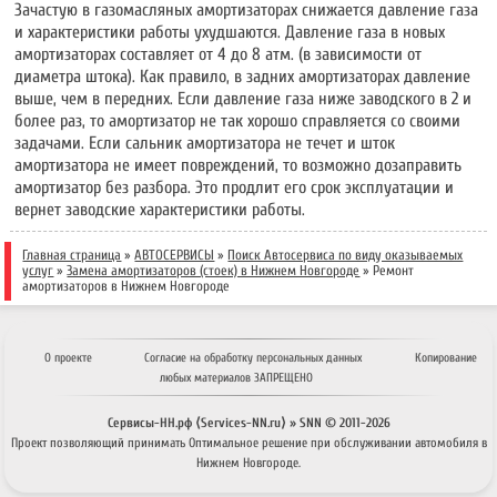
Зачастую в газомасляных амортизаторах снижается давление газа
и характеристики работы ухудшаются. Давление газа в новых
амортизаторах составляет от 4 до 8 атм. (в зависимости от
диаметра штока). Как правило, в задних амортизаторах давление
выше, чем в передних. Если давление газа ниже заводского в 2 и
более раз, то амортизатор не так хорошо справляется со своими
задачами. Если сальник амортизатора не течет и шток
амортизатора не имеет повреждений, то возможно дозаправить
амортизатор без разбора. Это продлит его срок эксплуатации и
вернет заводские характеристики работы.
Главная страница
»
АВТОСЕРВИСЫ
»
Поиск Автосервиса по виду оказываемых
услуг
»
Замена амортизаторов (стоек) в Нижнем Новгороде
»
Ремонт
амортизаторов в Нижнем Новгороде
О проекте
Согласие на обработку персональных данных
Копирование
любых материалов ЗАПРЕЩЕНО
Сервисы-НН.рф ⟨Services-NN.ru⟩ » SNN © 2011-
2026
Проект позволяющий принимать
Оптимальное решение
при обслуживании автомобиля в
Нижнем Новгороде.