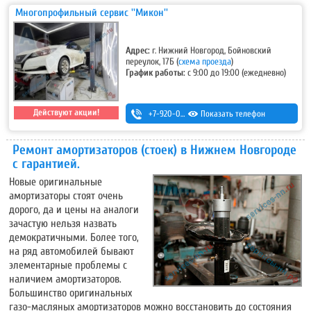
Многопрофильный сервис ''Микон''
Адрес:
г. Нижний Новгород, Бойновский
переулок, 17Б
(
схема проезда
)
График работы:
с 9:00 до 19:00 (ежедневно)
Действуют акции!
+7-920-022-50-01
Показать телефон
Ремонт амортизаторов (стоек) в Нижнем Новгороде
с гарантией.
Новые оригинальные
амортизаторы стоят очень
дорого, да и цены на аналоги
зачастую нельзя назвать
демократичными. Более того,
на ряд автомобилей бывают
элементарные проблемы с
наличием амортизаторов.
Большинство оригинальных
газо-масляных амортизаторов можно восстановить до состояния