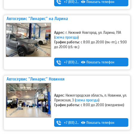
+7 (831) 297-27-05
Показать телефон
Автосервис ''Линарис'' на Ларина
Адрес:
г. Нижний Новгород, ул. Ларина, 19А
(
схема проезда
)
График работы:
с 8:00 до 20:00 (пн.-пт.), с 9:00
до 20:00 (сб.-вс.)
+7 (831) 262-12-62
Показать телефон
Автосервис ''Линарис'' Новинки
Адрес:
Нижегородская область, п. Новинки, ул.
Приокская, 3
(
схема проезда
)
График работы:
с 8:00 до 20:00 (ежедневно)
+7 (831) 262-12-18
Показать телефон
,
+7-987-081-26-25