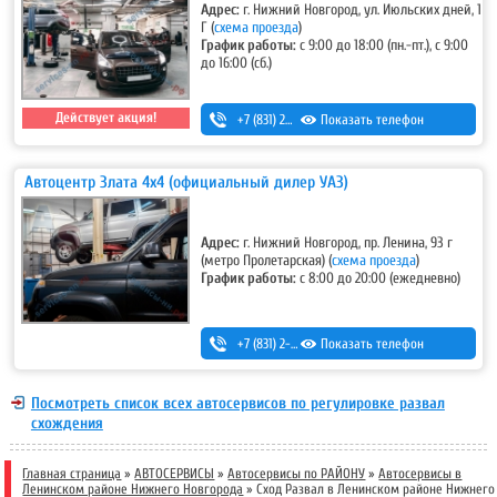
Адрес:
г. Нижний Новгород, ул. Июльских дней, 1
Г
(
схема проезда
)
График работы:
с 9:00 до 18:00 (пн.-пт.), с 9:00
до 16:00 (сб.)
Действует акция!
+7 (831) 291-19-79
Показать телефон
Автоцентр Злата 4х4 (официальный дилер УАЗ)
Адрес:
г. Нижний Новгород, пр. Ленина, 93 г
(метро Пролетарская)
(
схема проезда
)
График работы:
с 8:00 до 20:00 (ежедневно)
+7 (831) 2-330-111
Показать телефон
Посмотреть список всех автосервисов по регулировке развал
схождения
Главная страница
»
АВТОСЕРВИСЫ
»
Автосервисы по РАЙОНУ
»
Автосервисы в
Ленинском районе Нижнего Новгорода
»
Сход Развал в Ленинском районе Нижнего