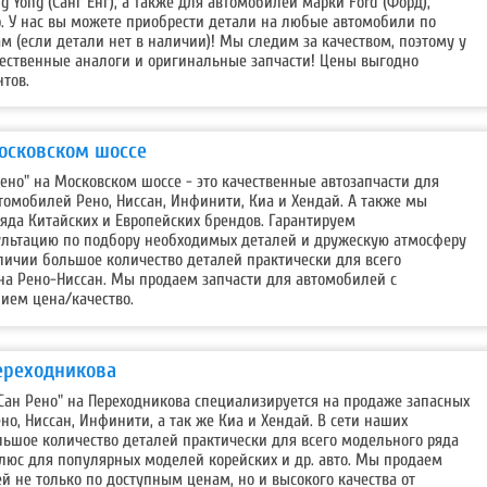
ng Yong (Санг Енг), а также для автомобилей марки Ford (Форд),
др. У нас вы можете приобрести детали на любые автомобили по
 (если детали нет в наличии)! Мы следим за качеством, поэтому у
чественные аналоги и оригинальные запчасти! Цены выгодно
нтов.
Московском шоссе
ено" на Московском шоссе - это качественные автозапчасти для
омобилей Рено, Ниссан, Инфинити, Киа и Хендай. А также мы
яда Китайских и Европейских брендов. Гарантируем
льтацию по подбору необходимых деталей и дружескую атмосферу
аличии большое количество деталей практически для всего
на Рено-Ниссан. Мы продаем запчасти для автомобилей с
ием цена/качество.
Переходникова
Сан Рено" на Переходникова специализируется на продаже запасных
но, Ниссан, Инфинити, а так же Киа и Хендай. В сети наших
льшое количество деталей практически для всего модельного ряда
люс для популярных моделей корейских и др. авто. Мы продаем
й не только по доступным ценам, но и высокого качества от