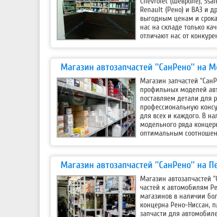
Chevrolet (Шевроле), Ssa
Renault (Рено) и ВАЗ и 
выгодным ценам и срокам
нас на складе только ка
отличают нас от конкуре
Магазин автозапчастей ''СанРено'' на 
Магазин запчастей "СанР
профильных моделей авт
поставляем детали для р
профессиональную консу
для всех и каждого. В н
модельного ряда концер
оптимальным соотношен
Магазин автозапчастей ''СанРено'' на 
Магазин автозапчастей "
частей к автомобилям Ре
магазинов в наличии бо
концерна Рено-Ниссан, п
запчасти для автомобиле