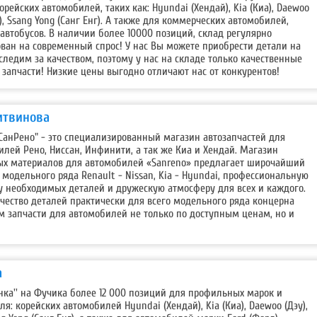
рейских автомобилей, таких как: Hyundai (Хендай), Kia (Киа), Daewoo
е), Ssang Yong (Санг Енг). А также для коммерческих автомобилей,
автобусов. В наличии более 10000 позиций, склад регулярно
ван на современный спрос! У нас Вы можете приобрести детали на
едим за качеством, поэтому у нас на складе только качественные
запчасти! Низкие цены выгодно отличают нас от конкурентов!
Литвинова
СанРено" - это специализированный магазин автозапчастей для
ей Рено, Ниссан, Инфинити, а так же Киа и Хендай. Магазин
ных материалов для автомобилей «Sanreno» предлагает широчайший
 модельного ряда Renault - Nissan, Kia - Hyundai, профессиональную
у необходимых деталей и дружескую атмосферу для всех и каждого.
чество деталей практически для всего модельного ряда концерна
м запчасти для автомобилей не только по доступным ценам, но и
а
анка'' на Фучика более 12 000 позиций для профильных марок и
я: корейских автомобилей Hyundai (Хендай), Kia (Киа), Daewoo (Дэу),