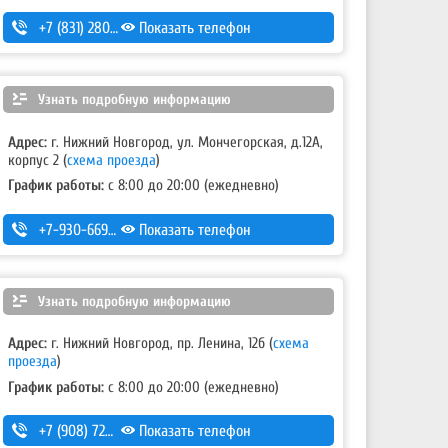
+7 (831) 280-69-88
Показать телефон
Узнать подробную информацию
Адрес:
г. Нижний Новгород, ул. Мончегорская, д.12А,
корпус 2 (
схема проезда
)
График работы:
с 8:00 до 20:00 (ежедневно)
+7-930-669-82-72
Показать телефон
Узнать подробную информацию
Адрес:
г. Нижний Новгород, пр. Ленина, 12б (
схема
проезда
)
График работы:
с 8:00 до 20:00 (ежедневно)
+7 (908) 728-99-33 (моб.)
Показать телефон
,
8 (831) 291-27-33 (гор.)
,
+7 (904) 056-49-11