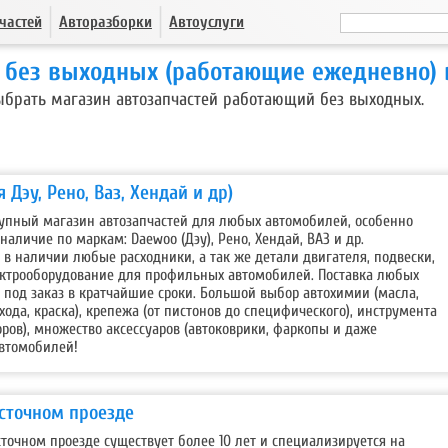
частей
Авторазборки
Автоуслуги
 без выходных (работающие ежедневно)
брать магазин автозапчастей работающий без выходных.
 Дэу, Рено, Ваз, Хендай и др)
крупный магазин автозапчастей для любых автомобилей, особенно
аличие по маркам: Daewoo (Дэу), Рено, Хендай, ВАЗ и др.
 в наличии любые расходники, а так же детали двигателя, подвески,
лектрооборудование для профильных автомобилей. Поставка любых
 под заказ в кратчайшие сроки. Большой выбор автохимии (масла,
ухода, краска), крепежа (от пистонов до специфического), инструмента
оров), множество аксессуаров (автоковрики, фаркопы и даже
втомобилей!
осточном проезде
сточном проезде существует более 10 лет и специализируется на