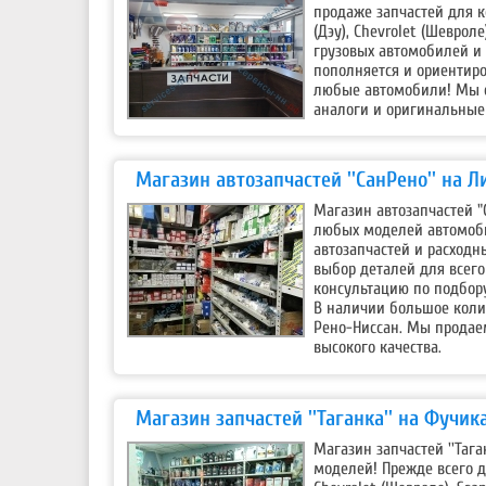
продаже запчастей для ко
(Дэу), Chevrolet (Шеврол
грузовых автомобилей и 
пополняется и ориентиро
любые автомобили! Мы сл
аналоги и оригинальные 
Магазин автозапчастей ''СанРено'' на 
Магазин автозапчастей "
любых моделей автомобил
автозапчастей и расход
выбор деталей для всего
консультацию по подбор
В наличии большое коли
Рено-Ниссан. Мы продае
высокого качества.
Магазин запчастей ''Таганка'' на Фучик
Магазин запчастей ''Таг
моделей! Прежде всего дл