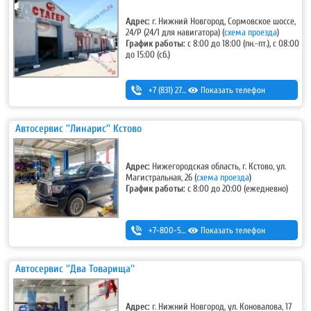
Адрес:
г. Нижний Новгород, Сормовское шоссе,
24/Р (24/1 для навигатора)
(
схема проезда
)
График работы:
с 8:00 до 18:00 (пн.-пт.), с 08:00
до 15:00 (сб.)
+7 (831) 275-92-22
Показать телефон
,
+7 (831) 228-01-08
,
8-910-396-18-16 (ремонт-изготовление радиаторов и баков)
Автосервис ''Линарис'' Кстово
Адрес:
Нижегородская область, г. Кстово, ул.
Магистральная, 26
(
схема проезда
)
График работы:
с 8:00 до 20:00 (ежедневно)
+7-800-500-32-89
Показать телефон
,
+7 (831) 232-40-20
Автосервис ''Два Товарища''
Адрес:
г. Нижний Новгород, ул. Коновалова, 17