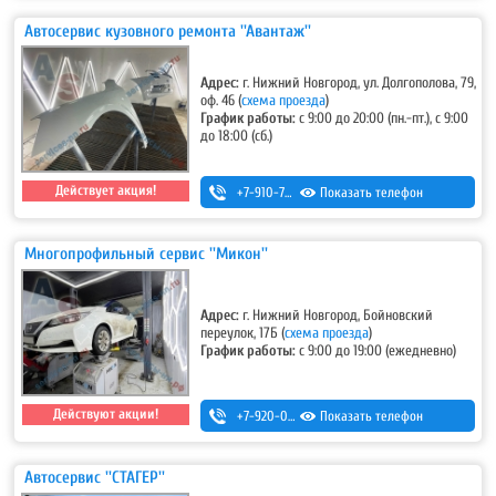
Автосервис кузовного ремонта ''Авантаж''
Адрес:
г. Нижний Новгород, ул. Долгополова, 79,
оф. 46
(
схема проезда
)
График работы:
с 9:00 до 20:00 (пн.-пт.), с 9:00
до 18:00 (сб.)
Действует акция!
+7-910-790-48-01
Показать телефон
,
+7 (831) 410-48-01
Многопрофильный сервис ''Микон''
Адрес:
г. Нижний Новгород, Бойновский
переулок, 17Б
(
схема проезда
)
График работы:
с 9:00 до 19:00 (ежедневно)
Действуют акции!
+7-920-022-50-01
Показать телефон
Автосервис ''СТАГЕР''