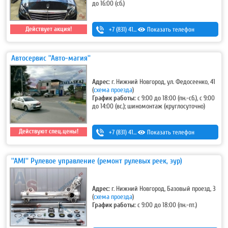
до 16:00 (сб.)
Действует акция!
+7 (831) 413-48-54
Показать телефон
,
+7-920-253-48-54
Автосервис ''Авто-магия''
Адрес:
г. Нижний Новгород, ул. Федосеенко, 41
(
схема проезда
)
График работы:
с 9:00 до 18:00 (пн.-сб.), с 9:00
до 14:00 (вс.); шиномонтаж (круглосуточно)
Действуют спец.цены!
+7 (831) 413-53-11
Показать телефон
''AMI'' Рулевое управление (ремонт рулевых реек, эур)
Адрес:
г. Нижний Новгород, Базовый проезд, 3
(
схема проезда
)
График работы:
с 9:00 до 18:00 (пн.-пт.)