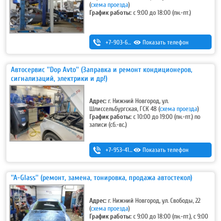
(
схема проезда
)
График работы:
с 9:00 до 18:00 (пн.-пт.)
+7-903-600-41-19
Показать телефон
Автосервис ''Dop Avto'' (Заправка и ремонт кондиционеров,
сигнализаций, электрики и др!)
Адрес:
г. Нижний Новгород, ул.
Шлиссельбургская, ГСК 48
(
схема проезда
)
График работы:
с 10:00 до 19:00 (пн.-пт.) по
записи (сб.-вс.)
+7-953-415-03-10
Показать телефон
''A-Glass'' (ремонт, замена, тонировка, продажа автостекол)
Адрес:
г. Нижний Новгород, ул. Свободы, 22
(
схема проезда
)
График работы:
с 9:00 до 18:00 (пн.-пт.), с 9:00