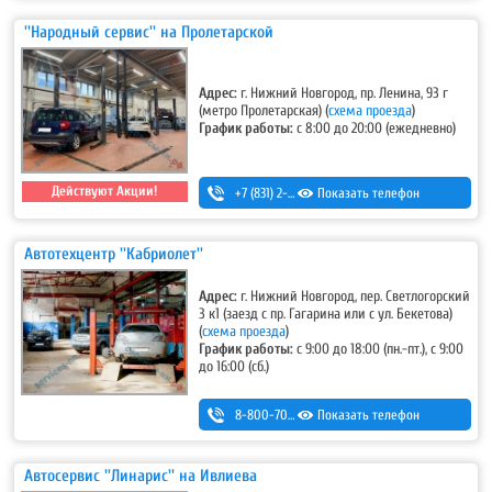
''Народный сервис'' на Пролетарской
Адрес:
г. Нижний Новгород, пр. Ленина, 93 г
(метро Пролетарская)
(
схема проезда
)
График работы:
с 8:00 до 20:00 (ежедневно)
Действуют Акции!
+7 (831) 2-330-333
Показать телефон
Автотехцентр ''Кабриолет''
Адрес:
г. Нижний Новгород, пер. Светлогорский
3 к1 (заезд с пр. Гагарина или с ул. Бекетова)
(
схема проезда
)
График работы:
с 9:00 до 18:00 (пн.-пт.), с 9:00
до 16:00 (сб.)
8-800-700-11-42
Показать телефон
Автосервис ''Линарис'' на Ивлиева