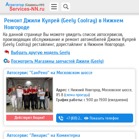
Ремонт Джили Кулрей (Geely Coolray) в Нижнем
Новгороде
На данной странице Вы можете увидеть список автосервисов,
производящих обслуживание и ремонт автомобилей Джили Кулрей
(Geely Coolray) рестайлинг, дорестайлинг в Нижнем Новгороде.
Выбрать другую модель Geely
Посмотреть Магазины запчастей Джили (Geely)
Автосервис ''СанРено'' на Московском шоссе
Адрес:
г. Нижний Новгород, Московское шоссе,
85 В
(
схема проезда
)
График работы:
с 9:00 до 19:00 (ежедневно)
Действуют Акции!
+7 (831) 280-69-88
Показать телефон
Автосервис ''Линарис'' на Коминтерна