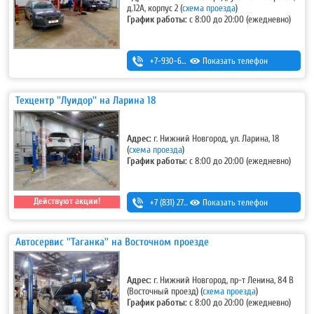
д.12А, корпус 2
(
схема проезда
)
График работы:
с 8:00 до 20:00 (ежедневно)
+7-930-666-14-30
Показать телефон
Техцентр ''Луидор'' на Ларина 18
Адрес:
г. Нижний Новгород, ул. Ларина, 18
(
схема проезда
)
График работы:
с 8:00 до 20:00 (ежедневно)
Действуют акции!
+7 (831) 275-83-12
Показать телефон
Автосервис ''Таганка'' на Восточном проезде
Адрес:
г. Нижний Новгород, пр-т Ленина, 84 В
(Восточный проезд)
(
схема проезда
)
График работы:
с 8:00 до 20:00 (ежедневно)