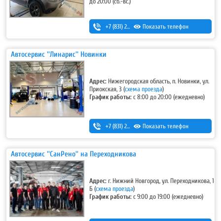
до 20:00 (сб.-вс.)
+7 (831) 262-12-62
Показать телефон
Автосервис ''Линарис'' Новинки
Адрес:
Нижегородская область, п. Новинки, ул.
Приокская, 3
(
схема проезда
)
График работы:
с 8:00 до 20:00 (ежедневно)
+7 (831) 262-12-18
Показать телефон
,
+7-987-081-26-25
Автосервис ''СанРено'' на Переходникова
Адрес:
г. Нижний Новгород, ул. Переходникова, 1
Б
(
схема проезда
)
График работы:
с 9:00 до 19:00 (ежедневно)