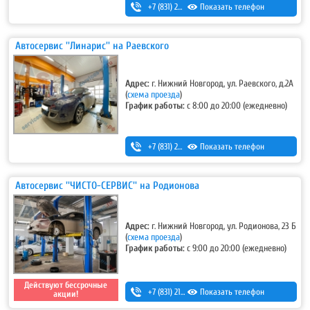
+7 (831) 280-69-88
Показать телефон
Автосервис ''Линарис'' на Раевского
Адрес:
г. Нижний Новгород, ул. Раевского, д.2А
(
схема проезда
)
График работы:
с 8:00 до 20:00 (ежедневно)
+7 (831) 297-27-05
Показать телефон
Автосервис ''ЧИСТО-СЕРВИС'' на Родионова
Адрес:
г. Нижний Новгород, ул. Родионова, 23 Б
(
схема проезда
)
График работы:
с 9:00 до 20:00 (ежедневно)
Действуют бессрочные
+7 (831) 213-75-75 (доб. 1)
Показать телефон
акции!