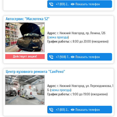
+7 (831) 283-03-95
Показать телефон
,
+7 (831) 434-95-25
Автосервис ''Маслотека 52''
Адрес:
г. Нижний Новгород, пр. Ленина, 12б
(
схема проезда
)
График работы:
с 8:00 до 20:00 (ежедневно)
Действует акция!
+7 (908) 728-99-33 (моб.)
Показать телефон
,
8 (831) 291-27-33 (гор.)
Центр кузовного ремонта ''СанРено''
Адрес:
г. Нижний Новгород, ул. Переходникова, 1
Б
(
схема проезда
)
График работы:
с 9:00 до 19:00 (ежедневно)
+7 (831) 280-69-88
Показать телефон