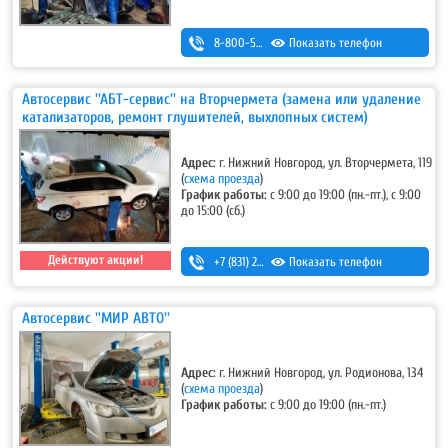
8-800-500-7-111
Показать телефон
Автосервис ''АБТ-сервис'' на Вторчермета (замена или удаление
катализаторов, ремонт глушителей, выхлопных систем)
Адрес:
г. Нижний Новгород, ул. Вторчермета, 119
(
схема проезда
)
График работы:
с 9:00 до 19:00 (пн.-пт.), с 9:00
до 15:00 (сб.)
Действуют акции!
+7 (831) 257-73-63
Показать телефон
,
+7 (831) 415-13-48
Автосервис ''МИР АВТО''
Адрес:
г. Нижний Новгород, ул. Родионова, 134
(
схема проезда
)
График работы:
с 9:00 до 19:00 (пн.-пт.)