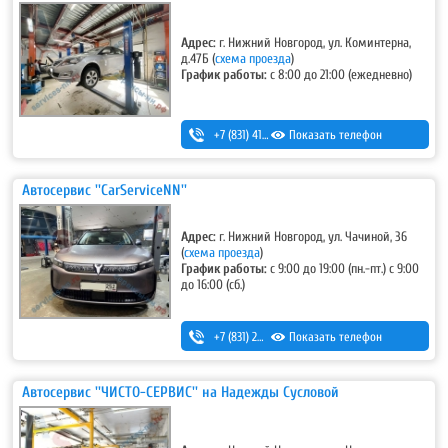
Адрес:
г. Нижний Новгород, ул. Коминтерна,
д.47Б
(
схема проезда
)
График работы:
с 8:00 до 21:00 (ежедневно)
+7 (831) 411-15-14
Показать телефон
,
+7 (831) 411-15-24
Автосервис ''CarServiceNN''
Адрес:
г. Нижний Новгород, ул. Чачиной, 36
(
схема проезда
)
График работы:
с 9:00 до 19:00 (пн.-пт.) с 9:00
до 16:00 (сб.)
+7 (831) 283-38-68
Показать телефон
,
+7-953-555-86-86
Автосервис ''ЧИСТО-СЕРВИС'' на Надежды Сусловой