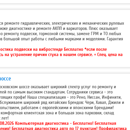
я ремонте гидравлических, электрических и механических рулевых
 также диагностике и ремонте АКПП и вариаторов. Плюс оказывает
по ремонту подвески, тормозной системы, замене ГРМ и ТО любых
ков большой опыт работы с любыми марками и моделями. Гарантия
остика подвески на вибростенде Бесплатно *если после
сь на устранение причин стука в нашем сервисе. + Спец. цена на
шоссе
осковском шоссе оказывает широкий спектр услуг по ремонту и
ей по самым высоким стандартам. Сотрудники сервиса - это
оящих профи! Наша специализация - это Рено, Ниссан, Инфинити,
бслуживаем широкий ряд китайских брендов: Чери, Хавал, Джили и
овольствием, работаем с европейскими и японскими брендами!
комфортная клиентская зона и большая зона парковки, склад
 лет!
.08.2026 Компьютерная диагностика - Бесплатно! Бесплатная
ения! Бесплатная диагностика авто по 17 пунктам! Профилактика