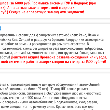
yundai за 6000 руб. Промывка системы ГУР в Подарок (при
йки)! Аппаратная замена тормозной жидкости
руб.) Скидка на аппаратную замену охл. жидкости!
)
ированный сервис для французских автомобилей: Рено, Пежо и
рейских Киа, Хендай и ряд других брендов. Сотрудники автосервиса
с работ: от замены расходников до ремонта агрегатов. В
 подъемников, стенд регулировка развала-схождения, вибростенд,
онтажа, автомойка, множество спец. инструмента. Склад запасных
работы!
Действует акция!
Проверка развала-схождения или увода,
ной системы и работы амортизаторов на стенде за 1500 рублей!
ляется специализированным центром обслуживания автомобилей
ыт обслуживания более 15 лет). "Гранд НН" также решает
юбой сложности, связанные с обслуживанием любых импортных
адь техцентра - 900 кв.м. Автосервис оборудован всем
 с современными автомобилями: 6 подъемников, сход развал,
 даже специалист по ремонту акпп. Кроме того, есть все для