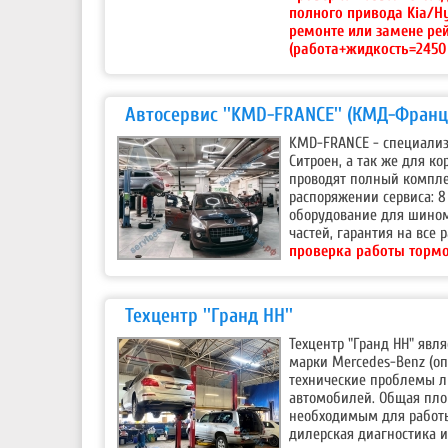
полного привода Kia/H
ремонте или замене ре
(работа+жидкость=2450 
Автосервис ''KMD-FRANCE'' (КМД-Франц
KMD-FRANCE - специализ
Ситроен, а так же для ко
проводят полный комплек
распоряжении сервиса: 8
оборудование для шином
частей, гарантия на все 
проверка работы тормоз
Техцентр ''Гранд НН''
Техцентр "Гранд НН" яв
марки Mercedes-Benz (оп
технические проблемы л
автомобилей. Общая площ
необходимым для работы
дилерская диагностика и