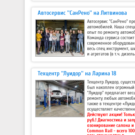
Автосервис ''СанРено'' на Литвинова
Автосервис "СанРено" п
автомобилей. Наша специ
опыт по ремонту автомоб
Команда сервиса состоит
современное оборудовани
весь спец инструмент, ш
и агрегатов (в т.ч. дизе
Техцентр ''Луидор'' на Ларина 18
Техцентр Луидор, сущест
был накоплен огромный 
"Луидор" предлагает вес
ремонту любых автомобил
также в техцентре «Луид
осуществляет качествен
Действуют акции!
Тольк
руб.! Диагностика и за
озонирование салона и
Common Rail - всего 10