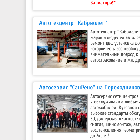
Вариатора!*
Автотехцентр ''Кабриолет''
Автотехцентр ''Кабриоле
марок и моделей авто: р
ремонт двс, установка д
которой есть все необхо
внимательный подход к 
автострахование и мн. др
Автосервис ''СанРено'' на Переходнико
Автосервис сети центров
и обслуживанию любых а
автомобилей! Кузовной 
высокие стандарты обсл
3D, дилерская диагности
снятия, шиномонтаж, авт
восстановления геометри
до 2х лет!