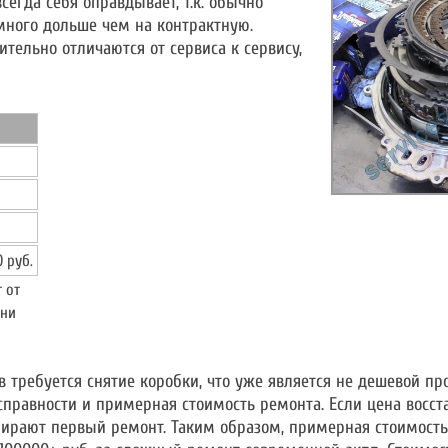
всегда себя оправдывает, т.к. обычно
много дольше чем на контрактную.
тельно отличаются от сервиса к сервису,
0 руб.
 от
ени
 требуется снятие коробки, что уже является не дешевой пр
справности и примерная стоимость ремонта. Если цена восс
ыбирают первый ремонт. Таким образом, примерная стоимость