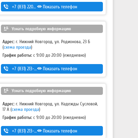
+7 (831) 220-44-54
Показать телефон
,
+7 (831) 220-44-55
Узнать подробную информацию
Адрес:
г. Нижний Новгород, ул. Родионова, 23 Б
(
схема проезда
)
График работы:
с 9:00 до 20:00 (ежедневно)
+7 (831) 213-75-75 (доб. 1)
Показать телефон
Узнать подробную информацию
Адрес:
г. Нижний Новгород, ул. Надежды Сусловой,
17 А
(
схема проезда
)
График работы:
с 9:00 до 20:00 (ежедневно)
+7 (831) 213-75-75 (доб. 2)
Показать телефон