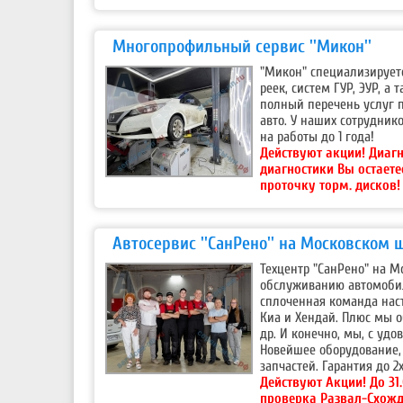
Многопрофильный сервис ''Микон''
"Микон" специализируетс
реек, систем ГУР, ЭУР, а
полный перечень услуг 
авто. У наших сотрудни
на работы до 1 года!
Действуют акции!
Диагн
диагностики Вы остаете
проточку торм. дисков!
Автосервис ''СанРено'' на Московском 
Техцентр "СанРено" на М
обслуживанию автомобил
сплоченная команда наст
Киа и Хендай. Плюс мы о
др. И конечно, мы, с уд
Новейшее оборудование, 
запчастей. Гарантия до 2х
Действуют Акции!
До 31
проверка Развал-Схожд