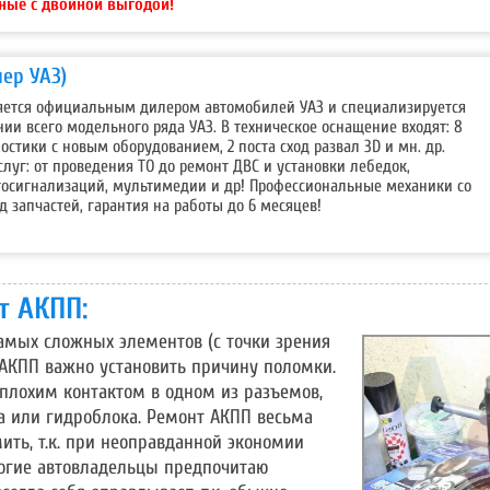
ные с двойной выгодой!
ер УАЗ)
ляется официальным дилером автомобилей УАЗ и специализируется
ии всего модельного ряда УАЗ. В техническое оснащение входят: 8
остики с новым оборудованием, 2 поста сход развал 3D и мн. др.
уг: от проведения ТО до ремонт ДВС и установки лебедок,
тосигнализаций, мультимедии и др! Профессиональные механики со
д запчастей, гарантия на работы до 6 месяцев!
т АКПП:
самых сложных элементов (с точки зрения
 АКПП важно установить причину поломки.
плохим контактом в одном из разъемов,
а или гидроблока. Ремонт АКПП весьма
мить, т.к. при неоправданной экономии
огие автовладельцы предпочитаю