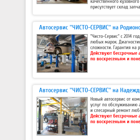
качественного кузовного 
присутствует склад запча
Автосервис ''ЧИСТО-СЕРВИС'' на Родион
"Чисто-Сервис" с 2014 г
любых марок. Диагности
сложности. Гарантия на р
Действуют бессрочные 
по воскресеньям и пон
Автосервис ''ЧИСТО-СЕРВИС'' на Надеж
Новый автосервис от ком
услуг по обслуживанию 
и слесарный ремонт любо
Действуют бессрочные 
по воскресеньям и пон