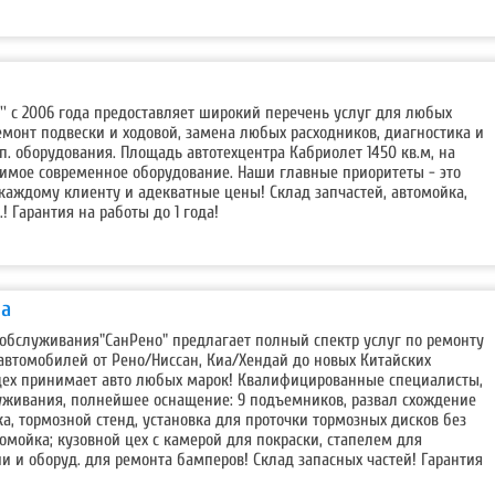
т'' с 2006 года предоставляет широкий перечень услуг для любых
емонт подвески и ходовой, замена любых расходников, диагностика и
оп. оборудования. Площадь автотехцентра Кабриолет 1450 кв.м, на
димое современное оборудование. Наши главные приоритеты - это
каждому клиенту и адекватные цены! Склад запчастей, автомойка,
.! Гарантия на работы до 1 года!
ва
 обслуживания"СанРено" предлагает полный спектр услуг по ремонту
втомобилей от Рено/Ниссан, Киа/Хендай до новых Китайских
цех принимает авто любых марок! Квалифицированные специалисты,
уживания, полнейшее оснащение: 9 подъемников, развал схождение
ка, тормозной стенд, установка для проточки тормозных дисков без
омойка; кузовной цех с камерой для покраски, стапелем для
и и оборуд. для ремонта бамперов! Склад запасных частей! Гарантия