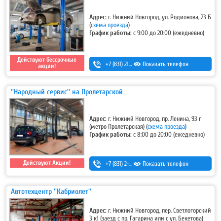
Адрес:
г. Нижний Новгород, ул. Родионова, 23 Б
(
схема проезда
)
График работы:
с 9:00 до 20:00 (ежедневно)
Действуют бессрочные
+7 (831) 213-75-75 (доб. 1)
Показать телефон
акции!
''Народный сервис'' на Пролетарской
Адрес:
г. Нижний Новгород, пр. Ленина, 93 г
(метро Пролетарская)
(
схема проезда
)
График работы:
с 8:00 до 20:00 (ежедневно)
Действуют Акции!
+7 (831) 2-330-333
Показать телефон
Автотехцентр ''Кабриолет''
Адрес:
г. Нижний Новгород, пер. Светлогорский
3 к1 (заезд с пр. Гагарина или с ул. Бекетова)