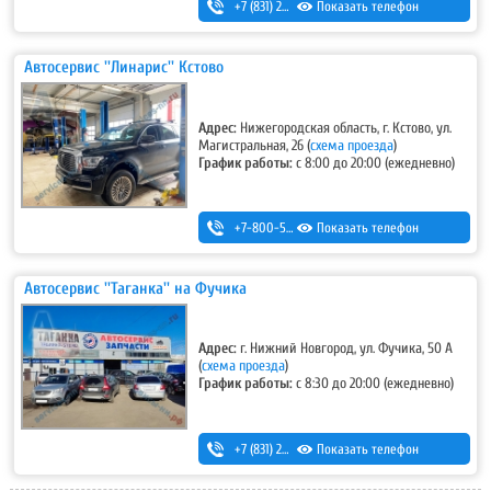
+7 (831) 280-69-88
Показать телефон
Автосервис ''Линарис'' Кстово
Адрес:
Нижегородская область, г. Кстово, ул.
Магистральная, 26
(
схема проезда
)
График работы:
с 8:00 до 20:00 (ежедневно)
+7-800-500-32-89
Показать телефон
,
+7 (831) 232-40-20
Автосервис ''Таганка'' на Фучика
Адрес:
г. Нижний Новгород, ул. Фучика, 50 А
(
схема проезда
)
График работы:
с 8:30 до 20:00 (ежедневно)
+7 (831) 256-85-42
Показать телефон
,
+7 (831) 256-12-73