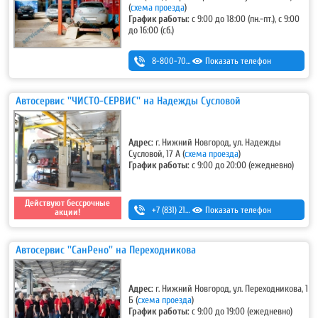
(
схема проезда
)
График работы:
с 9:00 до 18:00 (пн.-пт.), с 9:00
до 16:00 (сб.)
8-800-700-11-42
Показать телефон
Автосервис ''ЧИСТО-СЕРВИС'' на Надежды Сусловой
Адрес:
г. Нижний Новгород, ул. Надежды
Сусловой, 17 А
(
схема проезда
)
График работы:
с 9:00 до 20:00 (ежедневно)
Действуют бессрочные
+7 (831) 213-75-75 (доб. 2)
Показать телефон
акции!
Автосервис ''СанРено'' на Переходникова
Адрес:
г. Нижний Новгород, ул. Переходникова, 1
Б
(
схема проезда
)
График работы:
с 9:00 до 19:00 (ежедневно)