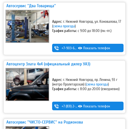
Автосервис ''Два Товарища''
Адрес:
г. Нижний Новгород, ул. Коновалова, 17
(
схема проезда
)
График работы:
с 9:00 до 18:00 (пн.-пт.)
+7-903-600-41-19
Показать телефон
Автоцентр Злата 4х4 (официальный дилер УАЗ)
Адрес:
г. Нижний Новгород, пр. Ленина, 93 г
(метро Пролетарская)
(
схема проезда
)
График работы:
с 8:00 до 20:00 (ежедневно)
+7 (831) 2-330-111
Показать телефон
Автосервис ''ЧИСТО-СЕРВИС'' на Родионова