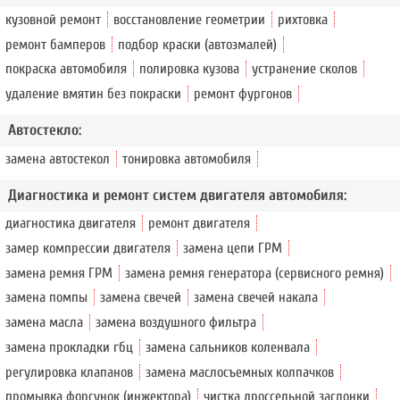
кузовной ремонт
восстановление геометрии
рихтовка
ремонт бамперов
подбор краски (автоэмалей)
покраска автомобиля
полировка кузова
устранение сколов
удаление вмятин без покраски
ремонт фургонов
Автостекло:
замена автостекол
тонировка автомобиля
Диагностика и ремонт систем двигателя автомобиля:
диагностика двигателя
ремонт двигателя
замер компрессии двигателя
замена цепи ГРМ
замена ремня ГРМ
замена ремня генератора (сервисного ремня)
замена помпы
замена свечей
замена свечей накала
замена масла
замена воздушного фильтра
замена прокладки гбц
замена сальников коленвала
регулировка клапанов
замена маслосъемных колпачков
промывка форсунок (инжектора)
чистка дроссельной заслонки