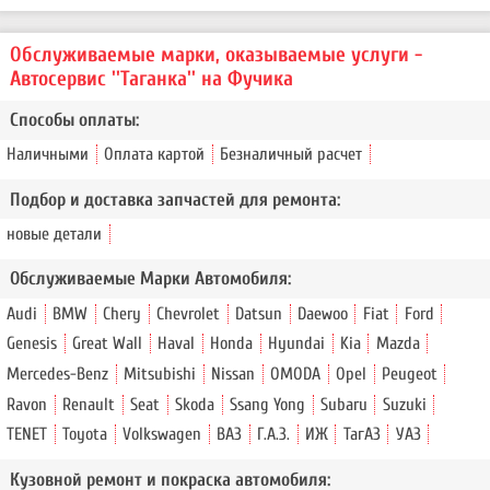
Обслуживаемые марки, оказываемые услуги -
Автосервис ''Таганка'' на Фучика
Способы оплаты:
Наличными
Оплата картой
Безналичный расчет
Подбор и доставка запчастей для ремонта:
новые детали
Обслуживаемые Марки Автомобиля:
Audi
BMW
Chery
Chevrolet
Datsun
Daewoo
Fiat
Ford
Genesis
Great Wall
Haval
Honda
Hyundai
Kia
Mazda
Mercedes-Benz
Mitsubishi
Nissan
OMODA
Opel
Peugeot
Ravon
Renault
Seat
Skoda
Ssang Yong
Subaru
Suzuki
TENET
Toyota
Volkswagen
ВАЗ
Г.А.З.
ИЖ
ТагАЗ
УАЗ
Кузовной ремонт и покраска автомобиля: