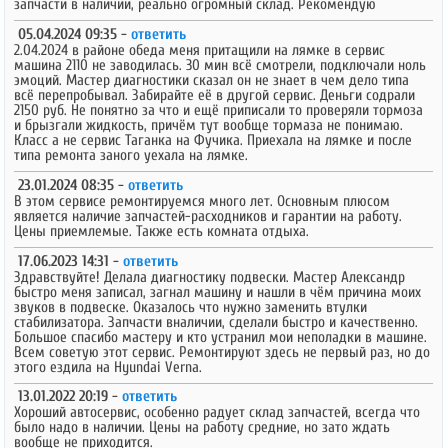
запчасти в наличии, реально огромный склад. Рекомендую
05.04.2024 09:35 -
ответить
2.04.2024 в районе обеда меня притащили на лямке в сервис
машина 2110 не заводилась. 30 мин всё смотрели, подключали ноль
эмоций. Мастер диагностики сказал он не знает в чем дело типа
всё перепробывал. Забирайте её в другой сервис. Деньги содрали
2150 руб. Не понятно за что и ещё приписали то проверяли тормоза
и брызгали жидкость, причём тут вообще тормаза не понимаю.
Класс а не сервис Таганка на Фучика. Приехала на лямке и после
типа ремонта заного уехала на лямке.
23.01.2024 08:35 -
ответить
В этом сервисе ремонтируемся много лет. Основным плюсом
является наличие запчастей-расходников и гарантии на работу.
Цены приемлемые. Также есть комната отдыха.
17.06.2023 14:31 -
ответить
Здравствуйте! Делала диагностику подвески. Мастер Александр
быстро меня записал, загнал машину и нашли в чём причина моих
звуков в подвеске. Оказалось что нужно заменить втулки
стабилизатора. Запчасти вналичии, сделали быстро и качественно.
Большое спасибо мастеру и кто устранил мои неполадки в машине.
Всем советую этот сервис. Ремонтируют здесь не первый раз, но до
этого ездила на Hyundai Verna.
13.01.2022 20:19 -
ответить
Хороший автосервис, особенно радует склад запчастей, всегда что
было надо в наличии. Цены на работу средние, но зато ждать
вообще не приходится.