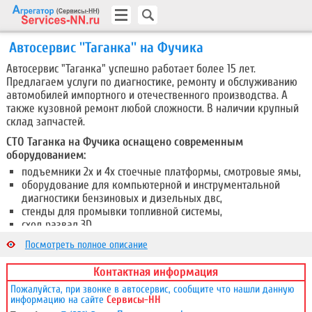
Автосервис ''Таганка'' на Фучика
Автосервис "Таганка" успешно работает более 15 лет.
Предлагаем услуги по диагностике, ремонту и обслуживанию
автомобилей импортного и отечественного производства. А
также кузовной ремонт любой сложности. В наличии крупный
склад запчастей.
СТО Таганка на Фучика оснащено современным
оборудованием:
подъемники 2х и 4х стоечные платформы, смотровые ямы,
оборудование для компьютерной и инструментальной
диагностики бензиновых и дизельных двс,
стенды для промывки топливной системы,
сход развал 3D,
оборудование для ремонта генераторов и стартеров,
Посмотреть полное описание
станция для заправки кондиционеров,
шиномонтажное оборудование,
Контактная информация
установки для аппаратной замены тех. жидкостей
Пожалуйста, при звонке в автосервис, сообщите что нашли данную
полный перечень слесарного инструмента и многое другое.
информацию на сайте
Сервисы-НН
окрасочная камера и полный перечень оборудования для