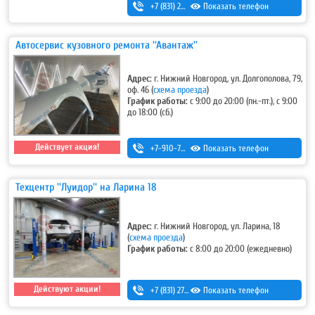
+7 (831) 280-69-88
Показать телефон
Автосервис кузовного ремонта ''Авантаж''
Адрес:
г. Нижний Новгород, ул. Долгополова, 79,
оф. 46
(
схема проезда
)
График работы:
с 9:00 до 20:00 (пн.-пт.), с 9:00
до 18:00 (сб.)
Действует акция!
+7-910-790-48-01
Показать телефон
,
+7 (831) 410-48-01
Техцентр ''Луидор'' на Ларина 18
Адрес:
г. Нижний Новгород, ул. Ларина, 18
(
схема проезда
)
График работы:
с 8:00 до 20:00 (ежедневно)
Действуют акции!
+7 (831) 275-83-12
Показать телефон