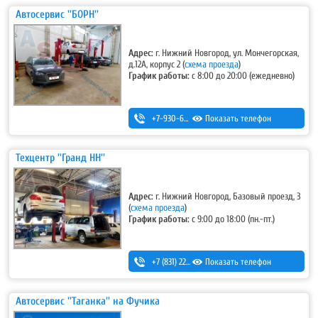
Автосервис ''БОРН''
Адрес:
г. Нижний Новгород, ул. Мончегорская,
д.12А, корпус 2
(
схема проезда
)
График работы:
с 8:00 до 20:00 (ежедневно)
+7-930-666-14-30
Показать телефон
Техцентр ''Гранд НН''
Адрес:
г. Нижний Новгород, Базовый проезд, 3
(
схема проезда
)
График работы:
с 9:00 до 18:00 (пн.-пт.)
+7 (831) 220-44-54
Показать телефон
,
+7 (831) 220-44-55
Автосервис ''Таганка'' на Фучика