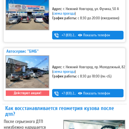
Адрес:
г. Нижний Новгород, ул. Фучика, 50 А
(
схема проезда
)
График работы:
с 8:30 до 20:00 (ежедневно)
+7 (831) 256-85-42
Показать телефон
,
+7 (831) 256-12-73
Автосервис ''БМБ''
Адрес:
г. Нижний Новгород, пр. Молодежный, 82
(
схема проезда
)
График работы:
с 8:30 до 18:00 (пн.-сб.)
Действуют акции!
+7 (831) 293-54-00
Показать телефон
,
+7-920-298-42-33
Как восстанавливается геометрия кузова после
дтп?
После серьезного ДТП
неизбежно нарушается