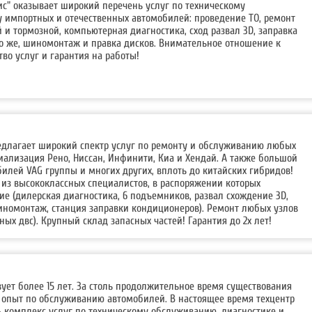
с" оказывает широкий перечень услуг по техническому
 импортных и отечественных автомобилей: проведение ТО, ремонт
й и тормозной, компьютерная диагностика, сход развал 3D, заправка
о же, шиномонтаж и правка дисков. Внимательное отношение к
тво услуг и гарантия на работы!
редлагает широкий спектр услуг по ремонту и обслуживанию любых
ализация Рено, Ниссан, Инфинити, Киа и Хендай. А также большой
илей VAG группы и многих других, вплоть до китайских гибридов!
 из высококлассных специалистов, в распоряжении которых
е (дилерская диагностика, 6 подъемников, развал схождение 3D,
иномонтаж, станция заправки кондиционеров). Ремонт любых узлов
льных двс). Крупный склад запасных частей! Гарантия до 2х лет!
вует более 15 лет. За столь продолжительное время существования
опыт по обслуживанию автомобилей. В настоящее время техцентр
ь комплекс услуг по техническому обслуживанию, диагностике и