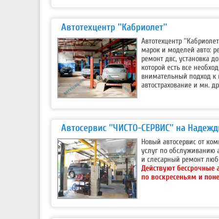
Автотехцентр ''Кабриолет''
Автотехцентр ''Кабриоле
марок и моделей авто: р
ремонт двс, установка д
которой есть все необхо
внимательный подход к 
автострахование и мн. др
Автосервис ''ЧИСТО-СЕРВИС'' на Надеж
Новый автосервис от ком
услуг по обслуживанию 
и слесарный ремонт любо
Действуют бессрочные 
по воскресеньям и пон