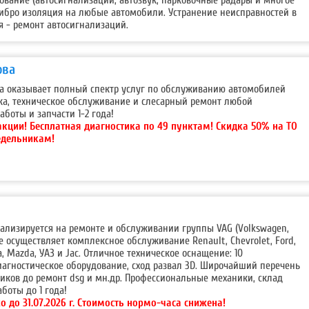
вибро изоляция на любые автомобили. Устранение неисправностей в
я - ремонт автосигнализаций.
ова
ода оказывает полный спектр услуг по обслуживанию автомобилей
ка, техническое обслуживание и слесарный ремонт любой
аботы и запчасти 1-2 года!
акции!
Бесплатная диагностика по 49 пунктам! Скидка 50% на ТО
едельникам!
ализируется на ремонте и обслуживании группы VAG (Volkswagen,
кже осуществляет комплексное обслуживание Renault, Chevrolet, Ford,
da, Mazda, УАЗ и Jac. Отличное техническое оснащение: 10
агностическое оборудование, сход развал 3D. Широчайший перечень
ников до ремонт dsg и мн.др. Профессиональные механики, склад
аботы до 1 года!
о до 31.07.2026 г. Cтоимость нормо-часа снижена!