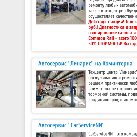
ремонту любых автомобил
также в техцентре «Луид
осуществляет качествен
Действуют акции!
Тольк
руб.! Диагностика и за
озонирование салона и
Common Rail - всего 10
50% СТОИМОСТИ! Выход
Автосервис ''Линарис'' на Коминтерна
Техцентр центр "Линарис
обслуживанию и ремонту
решаем практически люб
внимательное отношение
тормозной системы, под
кондиционеров; шиномон
Автосервис ''CarServiceNN''
CarServiceNN - это кома