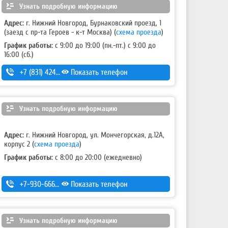
Узнать подробную информацию
Адрес:
г. Нижний Новгород, Бурнаковский проезд, 1
(заезд с пр-та Героев - к-т Москва)
(
схема проезда
)
График работы:
с 9:00 до 19:00 (пн.-пт.) с 9:00 до
16:00 (сб.)
+7 (831) 424-80-24
Показать телефон
,
+7 (831) 424-70-24
Узнать подробную информацию
Адрес:
г. Нижний Новгород, ул. Мончегорская, д.12А,
корпус 2
(
схема проезда
)
График работы:
с 8:00 до 20:00 (ежедневно)
+7-930-666-14-30
Показать телефон
Узнать подробную информацию