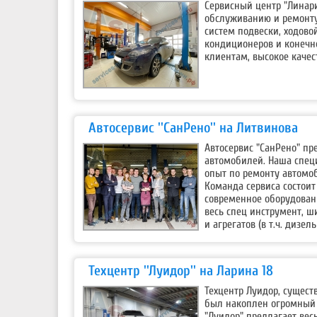
Сервисный центр "Линари
обслуживанию и ремонту
систем подвески, ходово
кондиционеров и конечн
клиентам, высокое качес
Автосервис ''СанРено'' на Литвинова
Автосервис "СанРено" п
автомобилей. Наша специ
опыт по ремонту автомоб
Команда сервиса состоит
современное оборудовани
весь спец инструмент, ш
и агрегатов (в т.ч. дизе
Техцентр ''Луидор'' на Ларина 18
Техцентр Луидор, сущест
был накоплен огромный 
"Луидор" предлагает вес