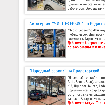
другое), а так же шумо-
работе доп. оборудовани
Автосервис ''ЧИСТО-СЕРВИС'' на Родион
"Чисто-Сервис" с 2014 г
любых марок. Диагности
сложности. Гарантия на р
Действуют бессрочные 
по воскресеньям и пон
''Народный сервис'' на Пролетарской
"Народный сервис" специ
Audi, Skoda, Seat), а та
KIA, Hyundai, Toyota, La
подъемников, мощная ди
услуг: от замены расход
запчастей, гарантия на р
Действуют Акции!
Тольк