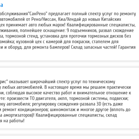
ва
 обслуживания"СанРено" предлагает полный спектр услуг по ремонту
втомобилей от Рено/Ниссан, Киа/Хендай до новых Китайских
цех принимает авто любых марок! Квалифицированные специалисты,
уживания, полнейшее оснащение: 9 подъемников, развал схождение
ка, тормозной стенд, установка для проточки тормозных дисков без
омойка; кузовной цех с камерой для покраски, стапелем для
и и оборуд. для ремонта бамперов! Склад запасных частей! Гарантия
рис" оказывает широчайший спектр услуг по техническому
 любых автомобилей. В настоящее время мы решаем практически
чи, соблюдая высокое качество работ и внимательное отношение к
те: произвести ТО двигателя, акпп, тормозной системы, подвески;
ку автомобиля; регулировку схождения-развала 3D (есть даже
и ремонт кондиционеров; шиномонтаж и многое другое (вплоть до
та амортизаторов)! Квалифицированные специалисты, склад
я на работы!