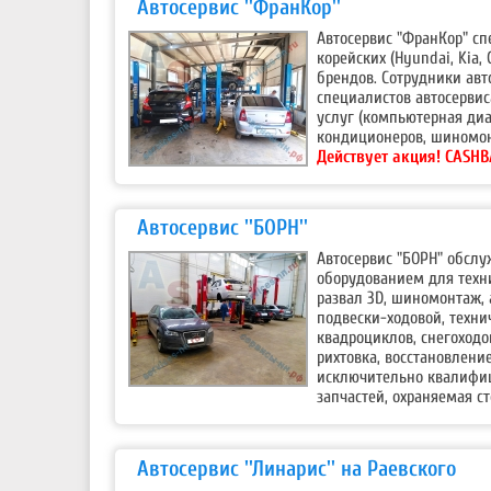
Автосервис ''ФранКор''
Автосервис "ФранКор" спе
корейских (Hyundai, Kia,
брендов. Сотрудники ав
специалистов автосерви
услуг (компьютерная диа
кондиционеров, шиномон
Действует акция!
CASHB
Автосервис ''БОРН''
Автосервис "БОРН" обсл
оборудованием для техни
развал 3D, шиномонтаж,
подвески-ходовой, техни
квадроциклов, снегоходо
рихтовка, восстановлени
исключительно квалифи
запчастей, охраняемая ст
Автосервис ''Линарис'' на Раевского