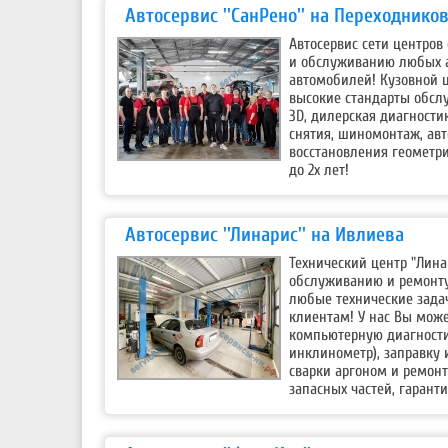
Автосервис ''СанРено'' на Переходнико
Автосервис сети центров
и обслуживанию любых а
автомобилей! Кузовной 
высокие стандарты обсл
3D, дилерская диагности
снятия, шиномонтаж, авт
восстановления геометри
до 2х лет!
Автосервис ''Линарис'' на Ивлиева
Технический центр "Лина
обслуживанию и ремонту
любые технические зада
клиентам! У нас Вы може
компьютерную диагности
инклинометр), заправку 
сварки аргоном и ремон
запасных частей, гаранти