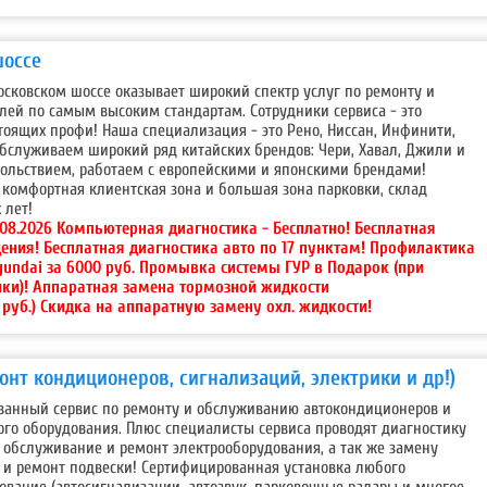
шоссе
осковском шоссе оказывает широкий спектр услуг по ремонту и
ей по самым высоким стандартам. Сотрудники сервиса - это
оящих профи! Наша специализация - это Рено, Ниссан, Инфинити,
бслуживаем широкий ряд китайских брендов: Чери, Хавал, Джили и
овольствием, работаем с европейскими и японскими брендами!
комфортная клиентская зона и большая зона парковки, склад
 лет!
.08.2026 Компьютерная диагностика - Бесплатно! Бесплатная
ения! Бесплатная диагностика авто по 17 пунктам! Профилактика
yundai за 6000 руб. Промывка системы ГУР в Подарок (при
йки)! Аппаратная замена тормозной жидкости
руб.) Скидка на аппаратную замену охл. жидкости!
монт кондиционеров, сигнализаций, электрики и др!)
ованный сервис по ремонту и обслуживанию автокондиционеров и
ого оборудования. Плюс специалисты сервиса проводят диагностику
 обслуживание и ремонт электрооборудования, а так же замену
х и ремонт подвески! Сертифицированная установка любого
вание (автосигнализации, автозвук, парковочные радары и многое