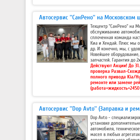
Автосервис ''СанРено'' на Московском 
Техцентр "СанРено" на М
обслуживанию автомобил
сплоченная команда наст
Киа и Хендай. Плюс мы о
др. И конечно, мы, с уд
Новейшее оборудование, 
запчастей. Гарантия до 2х
Действуют Акции!
До 31
проверка Развал-Схожд
полного привода Kia/H
ремонте или замене ре
(работа+жидкость=2450 
Автосервис ''Dop Avto'' (Заправка и ре
Dop Avto - специализир
установке дополнительн
автомобиля, техническое
масел в любых агрегата
дополнительного оборудо