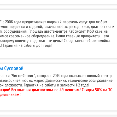
т'' с 2006 года предоставляет широкий перечень услуг для любых
емонт подвески и ходовой, замена любых расходников, диагностика и
оп. оборудования. Площадь автотехцентра Кабриолет 1450 кв.м, на
димое современное оборудование. Наши главные приоритеты - это
каждому клиенту и адекватные цены! Склад запчастей, автомойка,
.! Гарантия на работы до 1 года!
ды Сусловой
пании "Чисто-Сервис", которая с 2014 года оказывает полный спектр
автомобилей любых марок. Диагностика, техническое обслуживание
й сложности. Гарантия на работы и запчасти 1-2 года!
акции!
Бесплатная диагностика по 49 пунктам! Скидка 50% на ТО
едельникам!