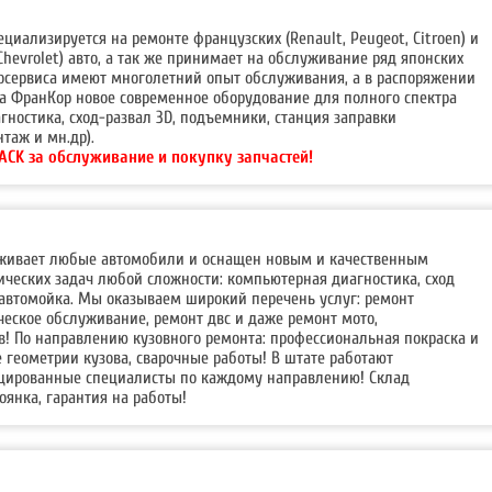
циализируется на ремонте французских (Renault, Peugeot, Citroen) и
 Chevrolet) авто, а так же принимает на обслуживание ряд японских
тосервиса имеют многолетний опыт обслуживания, а в распоряжении
са ФранКор новое современное оборудование для полного спектра
гностика, сход-развал 3D, подъемники, станция заправки
таж и мн.др).
ACK за обслуживание и покупку запчастей!
уживает любые автомобили и оснащен новым и качественным
ческих задач любой сложности: компьютерная диагностика, сход
 автомойка. Мы оказываем широкий перечень услуг: ремонт
ческое обслуживание, ремонт двс и даже ремонт мото,
в! По направлению кузовного ремонта: профессиональная покраска и
е геометрии кузова, сварочные работы! В штате работают
цированные специалисты по каждому направлению! Склад
оянка, гарантия на работы!