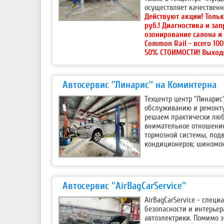
осуществляет качествен
Действуют акции!
Тольк
руб.! Диагностика и за
озонирование салона и
Common Rail - всего 10
50% СТОИМОСТИ! Выход
Автосервис ''Линарис'' на Коминтерна
Техцентр центр "Линарис
обслуживанию и ремонту
решаем практически люб
внимательное отношение
тормозной системы, под
кондиционеров; шиномон
Автосервис ''AirBagCarService''
AirBagCarService - спец
безопасности и интерьер
автоэлектрики. Помимо 