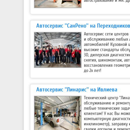
автострахование и мн. др
Автосервис ''СанРено'' на Переходнико
Автосервис сети центров
и обслуживанию любых а
автомобилей! Кузовной 
высокие стандарты обсл
3D, дилерская диагности
снятия, шиномонтаж, авт
восстановления геометри
до 2х лет!
Автосервис ''Линарис'' на Ивлиева
Технический центр "Лина
обслуживанию и ремонту
любые технические зада
клиентам! У нас Вы може
компьютерную диагности
инклинометр), заправку 
сварки аргоном и ремон