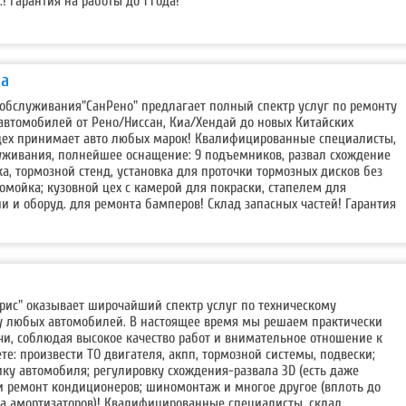
.! Гарантия на работы до 1 года!
ва
 обслуживания"СанРено" предлагает полный спектр услуг по ремонту
втомобилей от Рено/Ниссан, Киа/Хендай до новых Китайских
цех принимает авто любых марок! Квалифицированные специалисты,
уживания, полнейшее оснащение: 9 подъемников, развал схождение
ка, тормозной стенд, установка для проточки тормозных дисков без
омойка; кузовной цех с камерой для покраски, стапелем для
и и оборуд. для ремонта бамперов! Склад запасных частей! Гарантия
рис" оказывает широчайший спектр услуг по техническому
 любых автомобилей. В настоящее время мы решаем практически
чи, соблюдая высокое качество работ и внимательное отношение к
те: произвести ТО двигателя, акпп, тормозной системы, подвески;
ку автомобиля; регулировку схождения-развала 3D (есть даже
и ремонт кондиционеров; шиномонтаж и многое другое (вплоть до
та амортизаторов)! Квалифицированные специалисты, склад