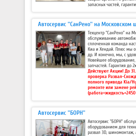
запасных частей, гаранти
Автосервис ''СанРено'' на Московском 
Техцентр "СанРено" на М
обслуживанию автомобил
сплоченная команда наст
Киа и Хендай. Плюс мы о
др. И конечно, мы, с уд
Новейшее оборудование, 
запчастей. Гарантия до 2х
Действуют Акции!
До 31
проверка Развал-Схожд
полного привода Kia/H
ремонте или замене ре
(работа+жидкость=2450 
Автосервис ''БОРН''
Автосервис "БОРН" обсл
оборудованием для техни
развал 3D, шиномонтаж,