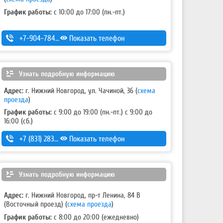
График работы:
с 10:00 до 17:00 (пн.-пт.)
+7-904-784-15-71
Показать телефон
Узнать подробную информацию
Адрес:
г. Нижний Новгород, ул. Чачиной, 36
(
схема
проезда
)
График работы:
с 9:00 до 19:00 (пн.-пт.) с 9:00 до
16:00 (сб.)
+7 (831) 283-38-68
Показать телефон
,
+7-953-555-86-86
Узнать подробную информацию
Адрес:
г. Нижний Новгород, пр-т Ленина, 84 В
(Восточный проезд)
(
схема проезда
)
График работы:
с 8:00 до 20:00 (ежедневно)