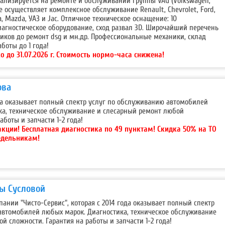
ализируется на ремонте и обслуживании группы VAG (Volkswagen,
кже осуществляет комплексное обслуживание Renault, Chevrolet, Ford,
da, Mazda, УАЗ и Jac. Отличное техническое оснащение: 10
агностическое оборудование, сход развал 3D. Широчайший перечень
ников до ремонт dsg и мн.др. Профессиональные механики, склад
аботы до 1 года!
о до 31.07.2026 г. Cтоимость нормо-часа снижена!
ова
ода оказывает полный спектр услуг по обслуживанию автомобилей
ка, техническое обслуживание и слесарный ремонт любой
аботы и запчасти 1-2 года!
акции!
Бесплатная диагностика по 49 пунктам! Скидка 50% на ТО
едельникам!
ды Сусловой
пании "Чисто-Сервис", которая с 2014 года оказывает полный спектр
автомобилей любых марок. Диагностика, техническое обслуживание
й сложности. Гарантия на работы и запчасти 1-2 года!