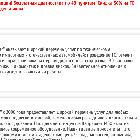
акции!
Бесплатная диагностика по 49 пунктам! Скидка 50% на ТО
едельникам!
с" оказывает широкий перечень услуг по техническому
 импортных и отечественных автомобилей: проведение ТО, ремонт
й и тормозной, компьютерная диагностика, сход развал 3D, заправка
о же, шиномонтаж и правка дисков. Внимательное отношение к
тво услуг и гарантия на работы!
т'' с 2006 года предоставляет широкий перечень услуг для любых
емонт подвески и ходовой, замена любых расходников, диагностика и
оп. оборудования. Площадь автотехцентра Кабриолет 1450 кв.м, на
димое современное оборудование. Наши главные приоритеты - это
каждому клиенту и адекватные цены! Склад запчастей, автомойка,