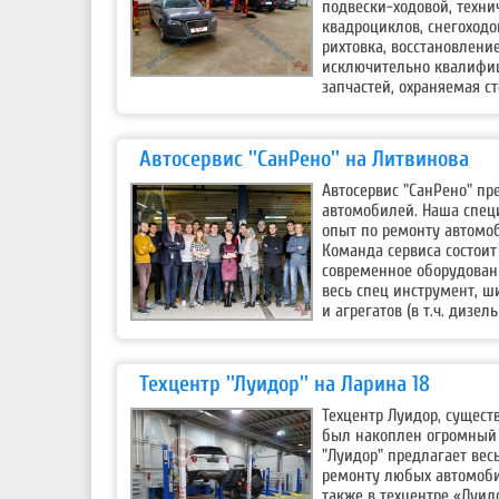
подвески-ходовой, техни
квадроциклов, снегоходо
рихтовка, восстановлени
исключительно квалифи
запчастей, охраняемая ст
Автосервис ''СанРено'' на Литвинова
Автосервис "СанРено" п
автомобилей. Наша специ
опыт по ремонту автомоб
Команда сервиса состоит
современное оборудовани
весь спец инструмент, ш
и агрегатов (в т.ч. дизе
Техцентр ''Луидор'' на Ларина 18
Техцентр Луидор, сущест
был накоплен огромный 
"Луидор" предлагает вес
ремонту любых автомобил
также в техцентре «Луид