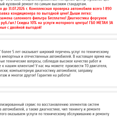
ный кузовной ремонт по самым высоким стандартам.
о до 31.07.2026 г. Комплексная проверка автомобиля всего 1 890
правка кондиционера по выгодной цене! Дыши легко:
 замена салонного фильтра Бесплатно! Диагностика форсунок
0 руб./шт.! Скидка 10% на услуги моторного центра! ГБО МЕТАН ЗА
ные с двойной выгодой!
" более 5 лет оказывает широкий перечень услуг по техническому
 импортных и отечественных автомобилей. В настоящее время мы
ые технические вопросы, соблюдая высокое качество работ и
 к нашим клиентам! У нас мы можете: произвести ТО двигателя,
вески; компьютерную диагностику автомобиля; заправку
таж и многое другое! Гарантия на работы!
иализированный сервис по восстановлению элементов систем
а автомобилей, а также диагностике, чип тюнингу и ремонте
этого оказываем услуги по техническому обслуживанию и ремонту