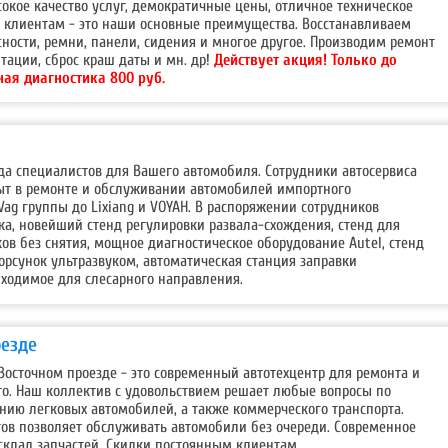
кое качество услуг, демократичные цены, отличное техническое
 клиентам - это наши основные преимущества. Восстанавливаем
ности, ремни, панели, сидения и многое другое. Производим ремонт
птации, сброс краш даты и мн. др!
Действует акция!
Только до
ная диагностика 800 руб.
нда специалистов для Вашего автомобиля. Сотрудники автосервиса
т в ремонте и обслуживании автомобилей импортного
Vag группы до Lixiang и VOYAH. В распоряжении сотрудников
ка, новейший стенд регулировки развала-схождения, стенд для
ов без снятия, мощное диагностическое оборудование Autel, стенд
орсунок ультразвуком, автоматическая станция заправки
бходимое для слесарного направления.
оезде
а Восточном проезде - это современный автотехцентр для ремонта и
о. Наш коллектив с удовольствием решает любые вопросы по
нию легковых автомобилей, а также коммерческого транспорта.
тов позволяет обслуживать автомобили без очереди. Современное
склад запчастей. Скидки постоянным клиентам.