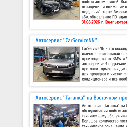
любых автомобилей! Высо
оснащение и внимание к
подушки/шторки безопас
эбу, обновление ПО, ада
31.08.2026 г. Компьютер
Автосервис ''CarServiceNN''
CarServiceNN - это кома
имеют значительный опы
производства: от BMW и 
автосервиса: 3 подъемни
проточки тормозных диск
для проверки и чистки ф
кондиционера и все нео
Автосервис ''Таганка'' на Восточном пр
Автосервис ''Таганка'' н
обслуживания любых авт
техническому обслужива
Большое количество пос
техническое оснащение, 