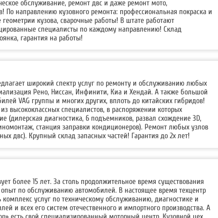
ческое обслуживание, ремонт двс и даже ремонт мото,
в! По направлению кузовного ремонта: профессиональная покраска и
е геометрии кузова, сварочные работы! В штате работают
цированные специалисты по каждому направлению! Склад
оянка, гарантия на работы!
редлагает широкий спектр услуг по ремонту и обслуживанию любых
ализация Рено, Ниссан, Инфинити, Киа и Хендай. А также большой
илей VAG группы и многих других, вплоть до китайских гибридов!
 из высококлассных специалистов, в распоряжении которых
е (дилерская диагностика, 6 подъемников, развал схождение 3D,
иномонтаж, станция заправки кондиционеров). Ремонт любых узлов
льных двс). Крупный склад запасных частей! Гарантия до 2х лет!
вует более 15 лет. За столь продолжительное время существования
опыт по обслуживанию автомобилей. В настоящее время техцентр
ь комплекс услуг по техническому обслуживанию, диагностике и
ей и всех его систем отечественного и импортного производства. А
ор» есть свой специализированный моторный центр. Кузовной цех