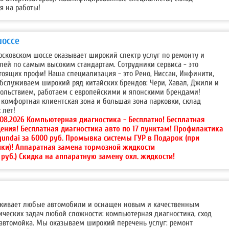
я на работы!
шоссе
осковском шоссе оказывает широкий спектр услуг по ремонту и
ей по самым высоким стандартам. Сотрудники сервиса - это
оящих профи! Наша специализация - это Рено, Ниссан, Инфинити,
бслуживаем широкий ряд китайских брендов: Чери, Хавал, Джили и
овольствием, работаем с европейскими и японскими брендами!
комфортная клиентская зона и большая зона парковки, склад
 лет!
.08.2026 Компьютерная диагностика - Бесплатно! Бесплатная
ения! Бесплатная диагностика авто по 17 пунктам! Профилактика
yundai за 6000 руб. Промывка системы ГУР в Подарок (при
йки)! Аппаратная замена тормозной жидкости
руб.) Скидка на аппаратную замену охл. жидкости!
уживает любые автомобили и оснащен новым и качественным
ческих задач любой сложности: компьютерная диагностика, сход
 автомойка. Мы оказываем широкий перечень услуг: ремонт