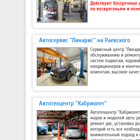
Действуют бессрочные 
по воскресеньям и пон
Автосервис ''Линарис'' на Раевского
Сервисный центр "Линари
обслуживанию и ремонту
систем подвески, ходово
кондиционеров и конечн
клиентам, высокое качес
Автотехцентр ''Кабриолет''
Автотехцентр ''Кабриоле
марок и моделей авто: р
ремонт двс, установка д
которой есть все необхо
внимательный подход к 