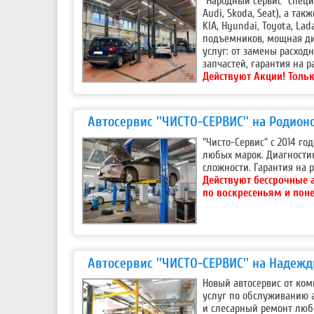
"Народный сервис" специ
Audi, Skoda, Seat), а та
KIA, Hyundai, Toyota, La
подъемников, мощная ди
услуг: от замены расход
запчастей, гарантия на р
Действуют Акции!
Тольк
Автосервис ''ЧИСТО-СЕРВИС'' на Родион
"Чисто-Сервис" с 2014 г
любых марок. Диагности
сложности. Гарантия на р
Действуют бессрочные 
по воскресеньям и пон
Автосервис ''ЧИСТО-СЕРВИС'' на Надеж
Новый автосервис от ком
услуг по обслуживанию 
и слесарный ремонт любо