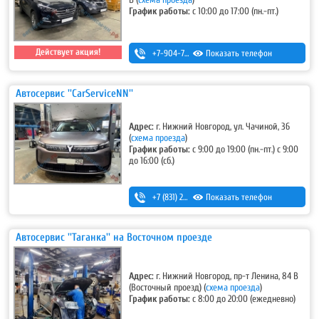
В
(
схема проезда
)
График работы:
с 10:00 до 17:00 (пн.-пт.)
Действует акция!
+7-904-784-15-71
Показать телефон
Автосервис ''CarServiceNN''
Адрес:
г. Нижний Новгород, ул. Чачиной, 36
(
схема проезда
)
График работы:
с 9:00 до 19:00 (пн.-пт.) с 9:00
до 16:00 (сб.)
+7 (831) 283-38-68
Показать телефон
,
+7-953-555-86-86
Автосервис ''Таганка'' на Восточном проезде
Адрес:
г. Нижний Новгород, пр-т Ленина, 84 В
(Восточный проезд)
(
схема проезда
)
График работы:
с 8:00 до 20:00 (ежедневно)