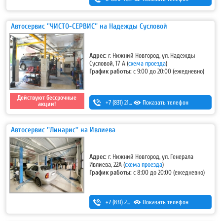
Автосервис ''ЧИСТО-СЕРВИС'' на Надежды Сусловой
Адрес:
г. Нижний Новгород, ул. Надежды
Сусловой, 17 А
(
схема проезда
)
График работы:
с 9:00 до 20:00 (ежедневно)
Действуют бессрочные
+7 (831) 213-75-75 (доб. 2)
Показать телефон
акции!
Автосервис ''Линарис'' на Ивлиева
Адрес:
г. Нижний Новгород, ул. Генерала
Ивлиева, 22А
(
схема проезда
)
График работы:
с 8:00 до 20:00 (ежедневно)
+7 (831) 266-00-13
Показать телефон