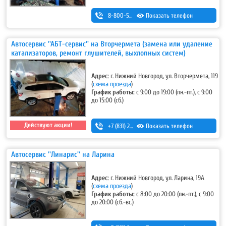
8-800-500-7-111
Показать телефон
Автосервис ''АБТ-сервис'' на Вторчермета (замена или удаление
катализаторов, ремонт глушителей, выхлопных систем)
Адрес:
г. Нижний Новгород, ул. Вторчермета, 119
(
схема проезда
)
График работы:
с 9:00 до 19:00 (пн.-пт.), с 9:00
до 15:00 (сб.)
Действуют акции!
+7 (831) 257-73-63
Показать телефон
,
+7 (831) 415-13-48
Автосервис ''Линарис'' на Ларина
Адрес:
г. Нижний Новгород, ул. Ларина, 19А
(
схема проезда
)
График работы:
с 8:00 до 20:00 (пн.-пт.), с 9:00
до 20:00 (сб.-вс.)