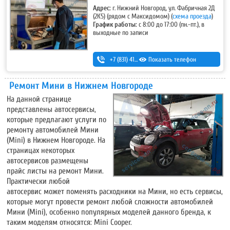
Адрес:
г. Нижний Новгород, ул. Фабричная 2Д
(2К5)
(рядом с Максидомом) (
схема проезда
)
График работы:
с 8:00 до 17:00 (пн.-пт.), в
выходные по записи
+7 (831) 410-54-20
Показать телефон
,
+7 (930) 276-66-03
,
+7 (831) 215-30-70
Ремонт Мини в Нижнем Новгороде
На данной странице
представлены автосервисы,
которые предлагают услуги по
ремонту автомобилей Мини
(Mini) в Нижнем Новгороде. На
страницах некоторых
автосервисов размещены
прайс листы на ремонт Мини.
Практически любой
автосервис может поменять расходники на Мини, но есть сервисы,
которые могут провести ремонт любой сложности автомобилей
Мини (Mini), особенно популярных моделей данного бренда, к
таким моделям относятся: Mini Cooper.