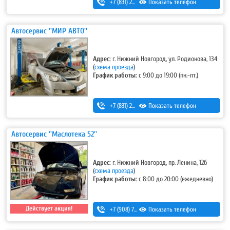
+7 (831) 262-12-62
Показать телефон
Автосервис ''МИР АВТО''
Адрес:
г. Нижний Новгород, ул. Родионова, 134
(
схема проезда
)
График работы:
с 9:00 до 19:00 (пн.-пт.)
+7 (831) 283-03-95
Показать телефон
,
+7 (831) 434-95-25
Автосервис ''Маслотека 52''
Адрес:
г. Нижний Новгород, пр. Ленина, 12б
(
схема проезда
)
График работы:
с 8:00 до 20:00 (ежедневно)
Действует акция!
+7 (908) 728-99-33 (моб.)
Показать телефон
,
8 (831) 291-27-33 (гор.)