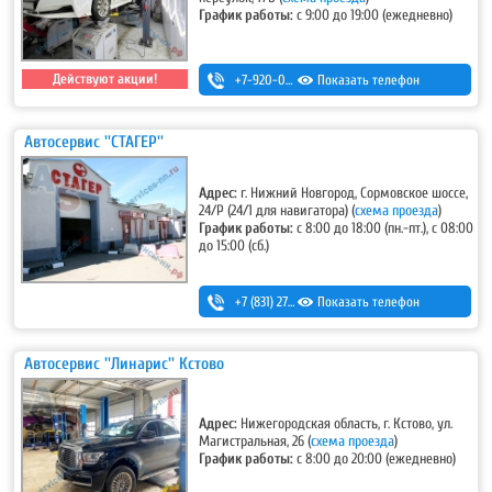
График работы:
с 9:00 до 19:00 (ежедневно)
Действуют акции!
+7-920-022-50-01
Показать телефон
Автосервис ''СТАГЕР''
Адрес:
г. Нижний Новгород, Сормовское шоссе,
24/Р (24/1 для навигатора)
(
схема проезда
)
График работы:
с 8:00 до 18:00 (пн.-пт.), с 08:00
до 15:00 (сб.)
+7 (831) 275-92-22
Показать телефон
,
+7 (831) 228-01-08
,
8-910-396-18-16 (ремонт-изготовление радиаторов и баков)
Автосервис ''Линарис'' Кстово
Адрес:
Нижегородская область, г. Кстово, ул.
Магистральная, 26
(
схема проезда
)
График работы:
с 8:00 до 20:00 (ежедневно)