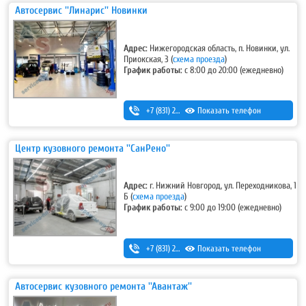
Автосервис ''Линарис'' Новинки
Адрес:
Нижегородская область, п. Новинки, ул.
Приокская, 3
(
схема проезда
)
График работы:
с 8:00 до 20:00 (ежедневно)
+7 (831) 262-12-18
Показать телефон
,
+7-987-081-26-25
Центр кузовного ремонта ''СанРено''
Адрес:
г. Нижний Новгород, ул. Переходникова, 1
Б
(
схема проезда
)
График работы:
с 9:00 до 19:00 (ежедневно)
+7 (831) 280-69-88
Показать телефон
Автосервис кузовного ремонта ''Авантаж''