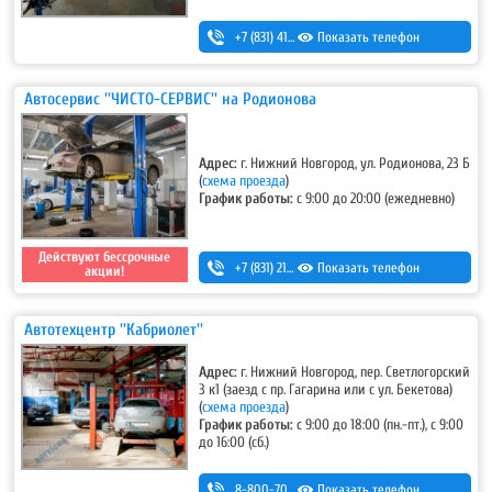
+7 (831) 413-70-86
Показать телефон
,
+7 (831) 413-46-46
,
+7 (831) 42
Автосервис ''ЧИСТО-СЕРВИС'' на Родионова
Адрес:
г. Нижний Новгород, ул. Родионова, 23 Б
(
схема проезда
)
График работы:
с 9:00 до 20:00 (ежедневно)
Действуют бессрочные
+7 (831) 213-75-75 (доб. 1)
Показать телефон
акции!
Автотехцентр ''Кабриолет''
Адрес:
г. Нижний Новгород, пер. Светлогорский
3 к1 (заезд с пр. Гагарина или с ул. Бекетова)
(
схема проезда
)
График работы:
с 9:00 до 18:00 (пн.-пт.), с 9:00
до 16:00 (сб.)
8-800-700-11-42
Показать телефон