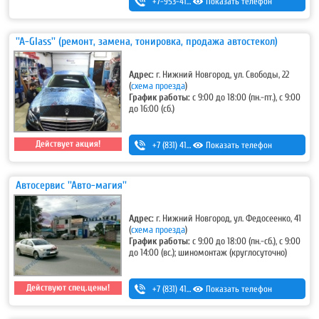
+7-953-415-03-10
Показать телефон
''A-Glass'' (ремонт, замена, тонировка, продажа автостекол)
Адрес:
г. Нижний Новгород, ул. Свободы, 22
(
схема проезда
)
График работы:
с 9:00 до 18:00 (пн.-пт.), с 9:00
до 16:00 (сб.)
Действует акция!
+7 (831) 413-48-54
Показать телефон
,
+7-920-253-48-54
Автосервис ''Авто-магия''
Адрес:
г. Нижний Новгород, ул. Федосеенко, 41
(
схема проезда
)
График работы:
с 9:00 до 18:00 (пн.-сб.), с 9:00
до 14:00 (вс.); шиномонтаж (круглосуточно)
Действуют спец.цены!
+7 (831) 413-53-11
Показать телефон