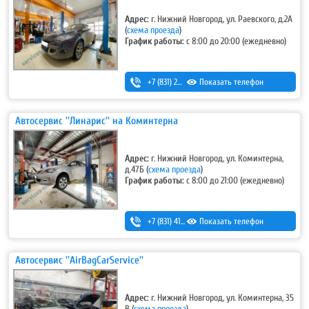
Адрес:
г. Нижний Новгород, ул. Раевского, д.2А
(
схема проезда
)
График работы:
с 8:00 до 20:00 (ежедневно)
+7 (831) 297-27-05
Показать телефон
Автосервис ''Линарис'' на Коминтерна
Адрес:
г. Нижний Новгород, ул. Коминтерна,
д.47Б
(
схема проезда
)
График работы:
с 8:00 до 21:00 (ежедневно)
+7 (831) 411-15-14
Показать телефон
,
+7 (831) 411-15-24
Автосервис ''AirBagCarService''
Адрес:
г. Нижний Новгород, ул. Коминтерна, 35