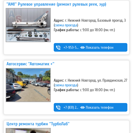
''AMI'' Рулевое управление (ремонт рулевых реек, эур)
Адрес:
г. Нижний Новгород, Базовый проезд, 3
(
схема проезда
)
График работы:
с 9:00 до 18:00 (пн.-пт.)
+7-953-555-32-32
Показать телефон
,
+7-930-712-30-40
Автосервис ''Автоматик +''
Адрес:
г. Нижний Новгород, ул. Правдинская, 27
(
схема проезда
)
График работы:
с 9:00 до 18:00 (пн.-пт.)
+7 (831) 251-54-99
Показать телефон
Центр ремонта турбин ''ТурбоЛаб''