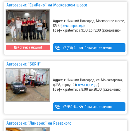
Автосервис ''СанРено'' на Московском шоссе
Адрес:
г. Нижний Новгород, Московское шоссе,
85 В
(
схема проезда
)
График работы:
с 9:00 до 19:00 (ежедневно)
Действуют Акции!
+7 (831) 280-69-88
Показать телефон
Автосервис ''БОРН''
Адрес:
г. Нижний Новгород, ул. Мончегорская,
д.12А, корпус 2
(
схема проезда
)
График работы:
с 8:00 до 20:00 (ежедневно)
+7-930-666-14-30
Показать телефон
Автосервис ''Линарис'' на Раевского