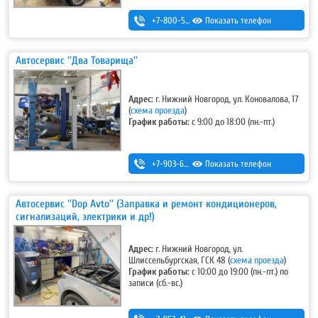
+7-800-500-32-89
Показать телефон
,
+7 (831) 232-40-20
Автосервис ''Два Товарища''
Адрес:
г. Нижний Новгород, ул. Коновалова, 17
(
схема проезда
)
График работы:
с 9:00 до 18:00 (пн.-пт.)
+7-903-600-41-19
Показать телефон
Автосервис ''Dop Avto'' (Заправка и ремонт кондиционеров,
сигнализаций, электрики и др!)
Адрес:
г. Нижний Новгород, ул.
Шлиссельбургская, ГСК 48
(
схема проезда
)
График работы:
с 10:00 до 19:00 (пн.-пт.) по
записи (сб.-вс.)