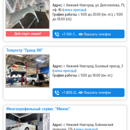
Адрес:
г. Нижний Новгород, ул. Долгополова, 79,
оф. 46
(
схема проезда
)
График работы:
с 9:00 до 20:00 (пн.-пт.), с 9:00
до 18:00 (сб.)
Действует акция!
+7-910-790-48-01
Показать телефон
,
+7 (831) 410-48-01
Техцентр ''Гранд НН''
Адрес:
г. Нижний Новгород, Базовый проезд, 3
(
схема проезда
)
График работы:
с 9:00 до 18:00 (пн.-пт.)
+7 (831) 220-44-54
Показать телефон
,
+7 (831) 220-44-55
Многопрофильный сервис ''Микон''
Адрес:
г. Нижний Новгород, Бойновский
переулок, 17Б
(
схема проезда
)