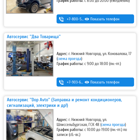
График работы:
с 8:00 до 20:00 (ежедневно)
+7-800-500-32-89
Показать телефон
,
+7 (831) 232-40-20
Автосервис ''Два Товарища''
Адрес:
г. Нижний Новгород, ул. Коновалова, 17
(
схема проезда
)
График работы:
с 9:00 до 18:00 (пн.-пт.)
+7-903-600-41-19
Показать телефон
Автосервис ''Dop Avto'' (Заправка и ремонт кондиционеров,
сигнализаций, электрики и др!)
Адрес:
г. Нижний Новгород, ул.
Шлиссельбургская, ГСК 48
(
схема проезда
)
График работы:
с 10:00 до 19:00 (пн.-пт.) по
записи (сб.-вс.)