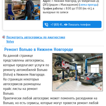
Адрес:
г. Нижний Новгород, ул. Фабричная 2Д
(2К5)
(рядом с Максидомом) (
схема проезда
)
График работы:
с 8:00 до 17:00 (пн.-пт.), в
выходные по записи
+7 (831) 410-54-20
Показать телефон
,
+7 (930) 276-66-03
,
+7 (831) 215-30-70
Посмотреть автосервисы по диагностике
Volvo
Ремонт Вольво в Нижнем Новгороде
На данной странице
представлены автосервисы,
которые предлагают услуги по
ремонту автомобилей Вольво
(Volvo) в Нижнем Новгороде.
На страницах некоторых
автосервисов размещены
прайс листы на ремонт
Вольво.
Практически любой автосервис может поменять расходники на
Вольво, но есть сервисы, которые могут провести ремонт любой