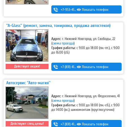
+7-953-415-03-10
Показать телефон
''A-Glass'' (ремонт, замена, тонировка, продажа автостекол)
Адрес:
г. Нижний Новгород, ул. Свободы, 22
(
схема проезда
)
График работы:
с 9:00 до 18:00 (пн.-пт.), с 9:00
до 16:00 (сб.)
Действует акция!
+7 (831) 413-48-54
Показать телефон
,
+7-920-253-48-54
Автосервис ''Авто-магия''
Адрес:
г. Нижний Новгород, ул. Федосеенко, 41
(
схема проезда
)
График работы:
с 9:00 до 18:00 (пн.-сб.), с 9:00
до 14:00 (вс.); шиномонтаж (круглосуточно)
Действуют спец.цены!
+7 (831) 413-53-11
Показать телефон