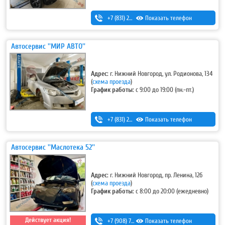
+7 (831) 262-12-62
Показать телефон
Автосервис ''МИР АВТО''
Адрес:
г. Нижний Новгород, ул. Родионова, 134
(
схема проезда
)
График работы:
с 9:00 до 19:00 (пн.-пт.)
+7 (831) 283-03-95
Показать телефон
,
+7 (831) 434-95-25
Автосервис ''Маслотека 52''
Адрес:
г. Нижний Новгород, пр. Ленина, 12б
(
схема проезда
)
График работы:
с 8:00 до 20:00 (ежедневно)
Действует акция!
+7 (908) 728-99-33 (моб.)
Показать телефон
,
8 (831) 291-27-33 (гор.)