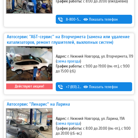
График работы:
с 8:00 до 20:00 (ежедневно)
8-800-500-7-111
Показать телефон
Автосервис ''АБТ-сервис'' на Вторчермета (замена или удаление
катализаторов, ремонт глушителей, выхлопных систем)
Адрес:
г. Нижний Новгород, ул. Вторчермета, 119
(
схема проезда
)
График работы:
с 9:00 до 19:00 (пн.-пт.), с 9:00
до 15:00 (сб.)
Действуют акции!
+7 (831) 257-73-63
Показать телефон
,
+7 (831) 415-13-48
Автосервис ''Линарис'' на Ларина
Адрес:
г. Нижний Новгород, ул. Ларина, 19А
(
схема проезда
)
График работы:
с 8:00 до 20:00 (пн.-пт.), с 9:00
до 20:00 (сб.-вс.)