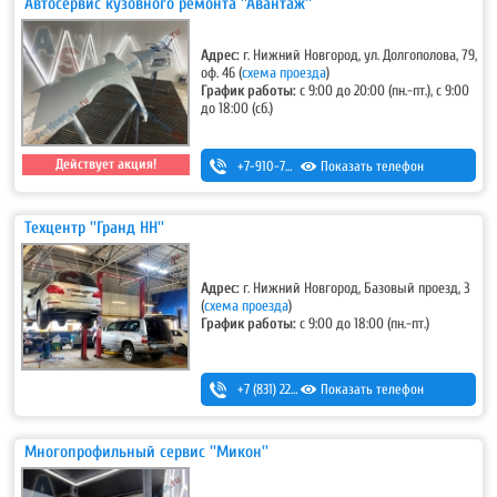
Автосервис кузовного ремонта ''Авантаж''
Адрес:
г. Нижний Новгород, ул. Долгополова, 79,
оф. 46
(
схема проезда
)
График работы:
с 9:00 до 20:00 (пн.-пт.), с 9:00
до 18:00 (сб.)
Действует акция!
+7-910-790-48-01
Показать телефон
,
+7 (831) 410-48-01
Техцентр ''Гранд НН''
Адрес:
г. Нижний Новгород, Базовый проезд, 3
(
схема проезда
)
График работы:
с 9:00 до 18:00 (пн.-пт.)
+7 (831) 220-44-54
Показать телефон
,
+7 (831) 220-44-55
Многопрофильный сервис ''Микон''