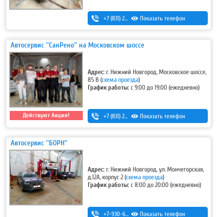
+7 (831) 266-00-13
Показать телефон
Автосервис ''СанРено'' на Московском шоссе
Адрес:
г. Нижний Новгород, Московское шоссе,
85 В
(
схема проезда
)
График работы:
с 9:00 до 19:00 (ежедневно)
Действуют Акции!
+7 (831) 280-69-88
Показать телефон
Автосервис ''БОРН''
Адрес:
г. Нижний Новгород, ул. Мончегорская,
д.12А, корпус 2
(
схема проезда
)
График работы:
с 8:00 до 20:00 (ежедневно)
+7-930-666-14-30
Показать телефон