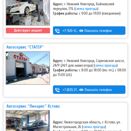
Адрес:
г. Нижний Новгород, Бойновский
переулок, 17Б
(
схема проезда
)
График работы:
с 9:00 до 19:00 (ежедневно)
Действуют акции!
+7-920-022-50-01
Показать телефон
Автосервис ''СТАГЕР''
Адрес:
г. Нижний Новгород, Сормовское шоссе,
24/Р (24/1 для навигатора)
(
схема проезда
)
График работы:
с 8:00 до 18:00 (пн.-пт.), с 08:00
до 15:00 (сб.)
+7 (831) 275-92-22
Показать телефон
,
+7 (831) 228-01-08
,
8-910-396-18-16 (ремонт-изготовление радиаторов и баков)
Автосервис ''Линарис'' Кстово
Адрес:
Нижегородская область, г. Кстово, ул.
Магистральная, 26
(
схема проезда
)