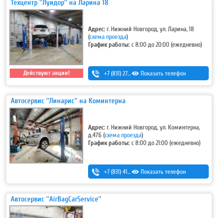
Техцентр ''Луидор'' на Ларина 18
Адрес:
г. Нижний Новгород, ул. Ларина, 18
(
схема проезда
)
График работы:
с 8:00 до 20:00 (ежедневно)
Действуют акции!
+7 (831) 275-83-12
Показать телефон
Автосервис ''Линарис'' на Коминтерна
Адрес:
г. Нижний Новгород, ул. Коминтерна,
д.47Б
(
схема проезда
)
График работы:
с 8:00 до 21:00 (ежедневно)
+7 (831) 411-15-14
Показать телефон
,
+7 (831) 411-15-24
Автосервис ''AirBagCarService''