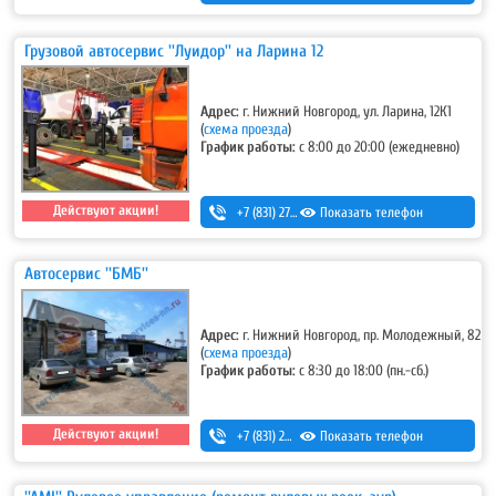
Грузовой автосервис ''Луидор'' на Ларина 12
Адрес:
г. Нижний Новгород, ул. Ларина, 12К1
(
схема проезда
)
График работы:
с 8:00 до 20:00 (ежедневно)
Действуют акции!
+7 (831) 275-83-12
Показать телефон
Автосервис ''БМБ''
Адрес:
г. Нижний Новгород, пр. Молодежный, 82
(
схема проезда
)
График работы:
с 8:30 до 18:00 (пн.-сб.)
Действуют акции!
+7 (831) 293-54-00
Показать телефон
,
+7-920-298-42-33