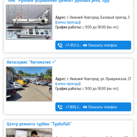
''AMI'' Рулевое управление (ремонт рулевых реек, эур)
Адрес:
г. Нижний Новгород, Базовый проезд, 3
(
схема проезда
)
График работы:
с 9:00 до 18:00 (пн.-пт.)
+7-953-555-32-32
Показать телефон
,
+7-930-712-30-40
Автосервис ''Автоматик +''
Адрес:
г. Нижний Новгород, ул. Правдинская, 27
(
схема проезда
)
График работы:
с 9:00 до 18:00 (пн.-пт.)
+7 (831) 251-54-99
Показать телефон
Центр ремонта турбин ''ТурбоЛаб''