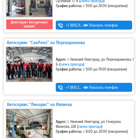
Сусловой, 17 А
(
схема проезда
)
График работы:
с 9:00 до 20:00 (ежедневно)
Действуют бессрочные
+7 (831) 213-75-75 (доб. 2)
Показать телефон
акции!
Автосервис ''СанРено'' на Переходникова
Адрес:
г. Нижний Новгород, ул. Переходникова, 1
Б
(
схема проезда
)
График работы:
с 9:00 до 19:00 (ежедневно)
+7 (831) 280-69-88
Показать телефон
Автосервис ''Линарис'' на Ивлиева
Адрес:
г. Нижний Новгород, ул. Генерала
Ивлиева, 22А
(
схема проезда
)
График работы:
с 8:00 до 20:00 (ежедневно)