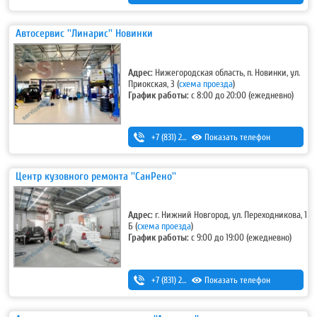
Автосервис ''Линарис'' Новинки
Адрес:
Нижегородская область, п. Новинки, ул.
Приокская, 3
(
схема проезда
)
График работы:
с 8:00 до 20:00 (ежедневно)
+7 (831) 262-12-18
Показать телефон
,
+7-987-081-26-25
Центр кузовного ремонта ''СанРено''
Адрес:
г. Нижний Новгород, ул. Переходникова, 1
Б
(
схема проезда
)
График работы:
с 9:00 до 19:00 (ежедневно)
+7 (831) 280-69-88
Показать телефон