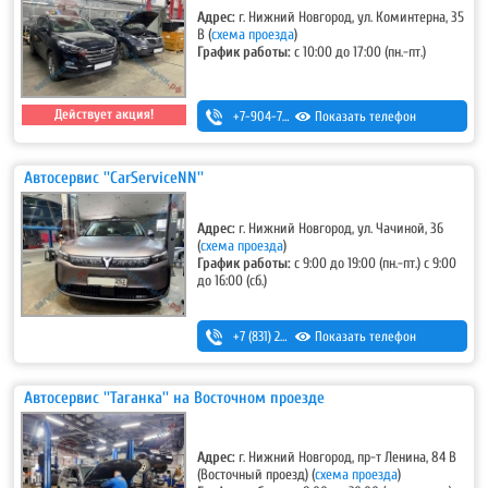
Адрес:
г. Нижний Новгород, ул. Коминтерна, 35
В
(
схема проезда
)
График работы:
с 10:00 до 17:00 (пн.-пт.)
Действует акция!
+7-904-784-15-71
Показать телефон
Автосервис ''CarServiceNN''
Адрес:
г. Нижний Новгород, ул. Чачиной, 36
(
схема проезда
)
График работы:
с 9:00 до 19:00 (пн.-пт.) с 9:00
до 16:00 (сб.)
+7 (831) 283-38-68
Показать телефон
,
+7-953-555-86-86
Автосервис ''Таганка'' на Восточном проезде
Адрес:
г. Нижний Новгород, пр-т Ленина, 84 В
(Восточный проезд)
(
схема проезда
)