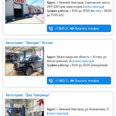
Адрес:
г. Нижний Новгород, Сормовское шоссе,
24/Р (24/1 для навигатора)
(
схема проезда
)
График работы:
с 8:00 до 18:00 (пн.-пт.), с 08:00
до 15:00 (сб.)
+7 (831) 275-92-22
Показать телефон
,
+7 (831) 228-01-08
,
8-910-396-18-16 (ремонт-изготовление радиаторов и баков)
Автосервис ''Линарис'' Кстово
Адрес:
Нижегородская область, г. Кстово, ул.
Магистральная, 26
(
схема проезда
)
График работы:
с 8:00 до 20:00 (ежедневно)
+7-800-500-32-89
Показать телефон
,
+7 (831) 232-40-20
Автосервис ''Два Товарища''
Адрес:
г. Нижний Новгород, ул. Коновалова, 17
(
схема проезда
)