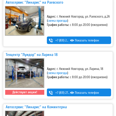
Автосервис ''Линарис'' на Раевского
Адрес:
г. Нижний Новгород, ул. Раевского, д.2А
(
схема проезда
)
График работы:
с 8:00 до 20:00 (ежедневно)
+7 (831) 297-27-05
Показать телефон
Техцентр ''Луидор'' на Ларина 18
Адрес:
г. Нижний Новгород, ул. Ларина, 18
(
схема проезда
)
График работы:
с 8:00 до 20:00 (ежедневно)
Действуют акции!
+7 (831) 275-83-12
Показать телефон
Автосервис ''Линарис'' на Коминтерна