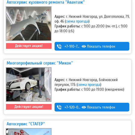
Автосервис кузовного ремонта ''Авантаж''
Адрес:
г. Нижний Новгород, ул. Долгополова, 79,
оф. 46
(
схема проезда
)
График работы:
с 9:00 до 20:00 (пн.-пт.), с 9:00
до 18:00 (сб.)
Действует акция!
+7-910-790-48-01
Показать телефон
,
+7 (831) 410-48-01
Многопрофильный сервис ''Микон''
Адрес:
г. Нижний Новгород, Бойновский
переулок, 17Б
(
схема проезда
)
График работы:
с 9:00 до 19:00 (ежедневно)
Действуют акции!
+7-920-022-50-01
Показать телефон
Автосервис ''СТАГЕР''