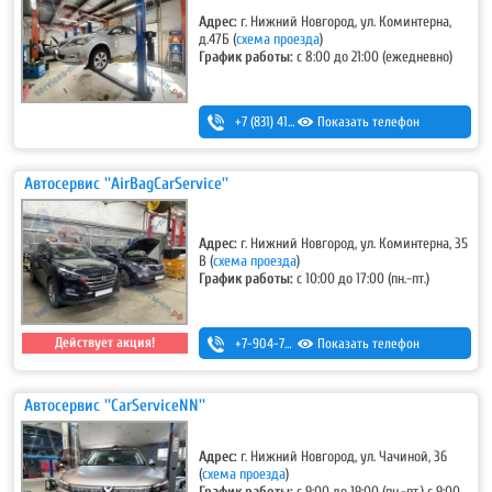
Адрес:
г. Нижний Новгород, ул. Коминтерна,
д.47Б
(
схема проезда
)
График работы:
с 8:00 до 21:00 (ежедневно)
+7 (831) 411-15-14
Показать телефон
,
+7 (831) 411-15-24
Автосервис ''AirBagCarService''
Адрес:
г. Нижний Новгород, ул. Коминтерна, 35
В
(
схема проезда
)
График работы:
с 10:00 до 17:00 (пн.-пт.)
Действует акция!
+7-904-784-15-71
Показать телефон
Автосервис ''CarServiceNN''
Адрес:
г. Нижний Новгород, ул. Чачиной, 36
(
схема проезда
)