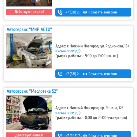
Действуют акции!
+7 (831) 257-73-63
Показать телефон
,
+7 (831) 415-13-48
Автосервис ''МИР АВТО''
Адрес:
г. Нижний Новгород, ул. Родионова, 134
(
схема проезда
)
График работы:
с 9:00 до 19:00 (пн.-пт.)
+7 (831) 283-03-95
Показать телефон
,
+7 (831) 434-95-25
Автосервис ''Маслотека 52''
Адрес:
г. Нижний Новгород, пр. Ленина, 12б
(
схема проезда
)
График работы:
с 8:00 до 20:00 (ежедневно)
Действует акция!
+7 (908) 728-99-33 (моб.)
Показать телефон
,
8 (831) 291-27-33 (гор.)