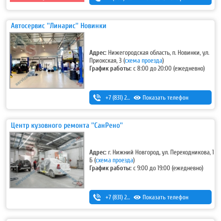
Автосервис ''Линарис'' Новинки
Адрес:
Нижегородская область, п. Новинки, ул.
Приокская, 3
(
схема проезда
)
График работы:
с 8:00 до 20:00 (ежедневно)
+7 (831) 262-12-18
Показать телефон
,
+7-987-081-26-25
Центр кузовного ремонта ''СанРено''
Адрес:
г. Нижний Новгород, ул. Переходникова, 1
Б
(
схема проезда
)
График работы:
с 9:00 до 19:00 (ежедневно)
+7 (831) 280-69-88
Показать телефон