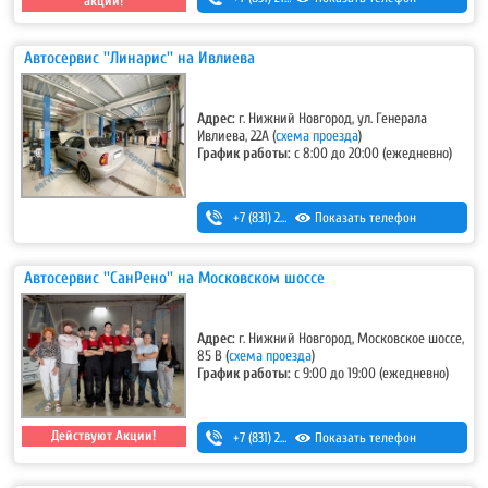
акции!
Автосервис ''Линарис'' на Ивлиева
Адрес:
г. Нижний Новгород, ул. Генерала
Ивлиева, 22А
(
схема проезда
)
График работы:
с 8:00 до 20:00 (ежедневно)
+7 (831) 266-00-13
Показать телефон
Автосервис ''СанРено'' на Московском шоссе
Адрес:
г. Нижний Новгород, Московское шоссе,
85 В
(
схема проезда
)
График работы:
с 9:00 до 19:00 (ежедневно)
Действуют Акции!
+7 (831) 280-69-88
Показать телефон