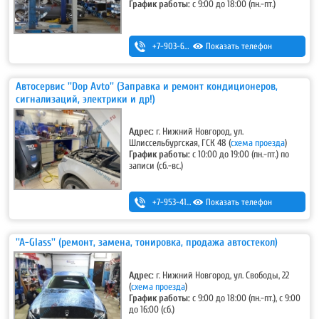
График работы:
с 9:00 до 18:00 (пн.-пт.)
+7-903-600-41-19
Показать телефон
Автосервис ''Dop Avto'' (Заправка и ремонт кондиционеров,
сигнализаций, электрики и др!)
Адрес:
г. Нижний Новгород, ул.
Шлиссельбургская, ГСК 48
(
схема проезда
)
График работы:
с 10:00 до 19:00 (пн.-пт.) по
записи (сб.-вс.)
+7-953-415-03-10
Показать телефон
''A-Glass'' (ремонт, замена, тонировка, продажа автостекол)
Адрес:
г. Нижний Новгород, ул. Свободы, 22
(
схема проезда
)
График работы:
с 9:00 до 18:00 (пн.-пт.), с 9:00
до 16:00 (сб.)