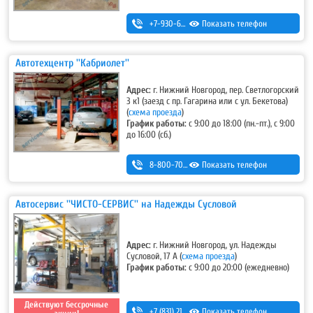
+7-930-666-14-30
Показать телефон
Автотехцентр ''Кабриолет''
Адрес:
г. Нижний Новгород, пер. Светлогорский
3 к1 (заезд с пр. Гагарина или с ул. Бекетова)
(
схема проезда
)
График работы:
с 9:00 до 18:00 (пн.-пт.), с 9:00
до 16:00 (сб.)
8-800-700-11-42
Показать телефон
Автосервис ''ЧИСТО-СЕРВИС'' на Надежды Сусловой
Адрес:
г. Нижний Новгород, ул. Надежды
Сусловой, 17 А
(
схема проезда
)
График работы:
с 9:00 до 20:00 (ежедневно)
Действуют бессрочные
+7 (831) 213-75-75 (доб. 2)
Показать телефон