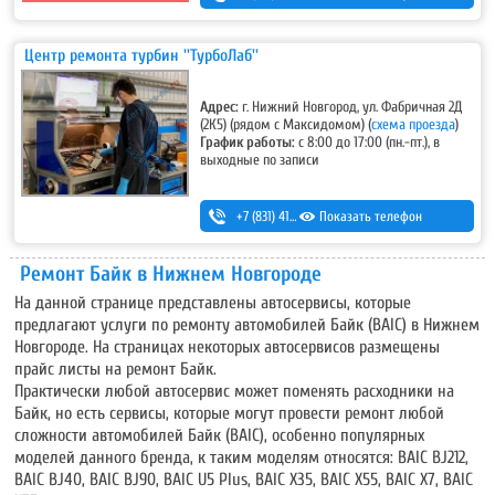
+7-920-298-42-33
Центр ремонта турбин ''ТурбоЛаб''
Адрес:
г. Нижний Новгород, ул. Фабричная 2Д
(2К5)
(рядом с Максидомом) (
схема проезда
)
График работы:
с 8:00 до 17:00 (пн.-пт.), в
выходные по записи
+7 (831) 410-54-20
Показать телефон
,
+7 (930) 276-66-03
,
+7 (831) 215-30-70
Ремонт Байк в Нижнем Новгороде
На данной странице представлены автосервисы, которые
предлагают услуги по ремонту автомобилей Байк (BAIC) в Нижнем
Новгороде. На страницах некоторых автосервисов размещены
прайс листы на ремонт Байк.
Практически любой автосервис может поменять расходники на
Байк, но есть сервисы, которые могут провести ремонт любой
сложности автомобилей Байк (BAIC), особенно популярных
моделей данного бренда, к таким моделям относятся: BAIC BJ212,
BAIC BJ40, BAIC BJ90, BAIC U5 Plus, BAIC X35, BAIC X55, BAIC X7, BAIC