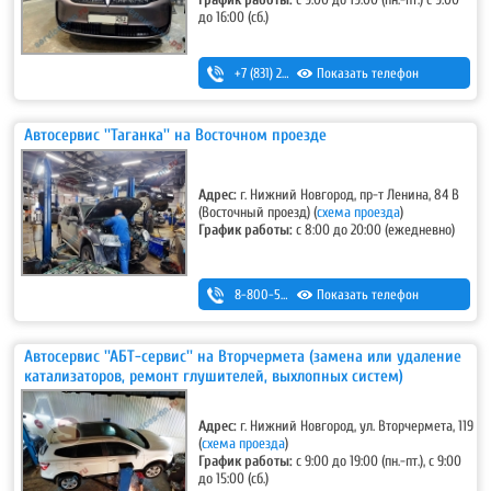
График работы:
с 9:00 до 19:00 (пн.-пт.) с 9:00
до 16:00 (сб.)
+7 (831) 283-38-68
Показать телефон
,
+7-953-555-86-86
Автосервис ''Таганка'' на Восточном проезде
Адрес:
г. Нижний Новгород, пр-т Ленина, 84 В
(Восточный проезд)
(
схема проезда
)
График работы:
с 8:00 до 20:00 (ежедневно)
8-800-500-7-111
Показать телефон
Автосервис ''АБТ-сервис'' на Вторчермета (замена или удаление
катализаторов, ремонт глушителей, выхлопных систем)
Адрес:
г. Нижний Новгород, ул. Вторчермета, 119
(
схема проезда
)
График работы:
с 9:00 до 19:00 (пн.-пт.), с 9:00
до 15:00 (сб.)