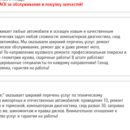
ACK за обслуживание и покупку запчастей!
уживает любые автомобили и оснащен новым и качественным
ческих задач любой сложности: компьютерная диагностика, сход
 автомойка. Мы оказываем широкий перечень услуг: ремонт
ческое обслуживание, ремонт двс и даже ремонт мото,
в! По направлению кузовного ремонта: профессиональная покраска и
е геометрии кузова, сварочные работы! В штате работают
цированные специалисты по каждому направлению! Склад
оянка, гарантия на работы!
с" оказывает широкий перечень услуг по техническому
 импортных и отечественных автомобилей: проведение ТО, ремонт
й и тормозной, компьютерная диагностика, сход развал 3D, заправка
о же, шиномонтаж и правка дисков. Внимательное отношение к
тво услуг и гарантия на работы!