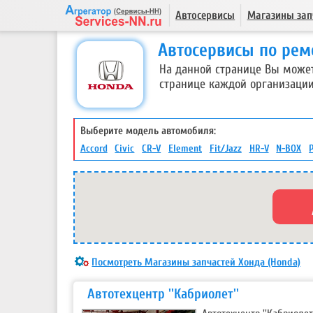
Автосервисы
Магазины зап
Автосервисы по рем
На данной странице Вы може
странице каждой организации
Выберите модель автомобиля:
Accord
Civic
CR-V
Element
Fit/Jazz
HR-V
N-BOX
P
Посмотреть Магазины запчастей Хонда (Honda)
Автотехцентр ''Кабриолет''