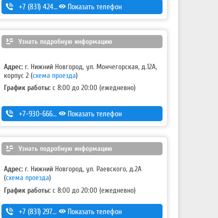
+7 (831) 424-80-24
Показать телефон
,
+7 (831) 424-70-24
Узнать подробную информацию
Адрес:
г. Нижний Новгород, ул. Мончегорская, д.12А,
корпус 2
(
схема проезда
)
График работы:
с 8:00 до 20:00 (ежедневно)
+7-930-666-14-30
Показать телефон
Узнать подробную информацию
Адрес:
г. Нижний Новгород, ул. Раевского, д.2А
(
схема проезда
)
График работы:
с 8:00 до 20:00 (ежедневно)
+7 (831) 297-27-05
Показать телефон