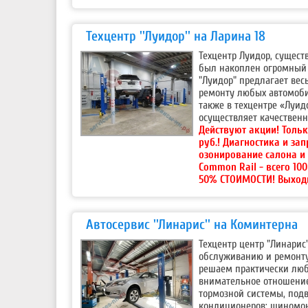
Техцентр ''Луидор'' на Ларина 18
Техцентр Луидор, сущест
был накоплен огромный 
"Луидор" предлагает вес
ремонту любых автомобил
также в техцентре «Луид
осуществляет качествен
Действуют акции!
Тольк
руб.! Диагностика и за
озонирование салона и
Common Rail - всего 10
50% СТОИМОСТИ! Выход
Автосервис ''Линарис'' на Коминтерна
Техцентр центр "Линарис
обслуживанию и ремонту
решаем практически люб
внимательное отношение
тормозной системы, под
кондиционеров; шиномон