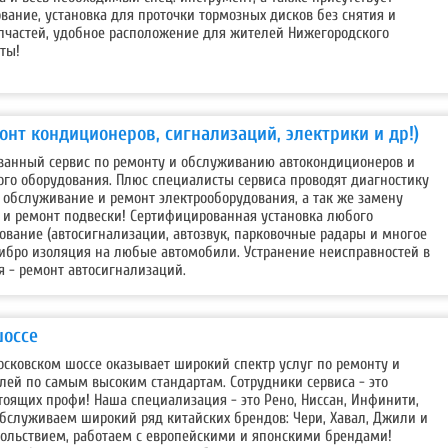
вание, установка для проточки тормозных дисков без снятия и
апчастей, удобное расположение для жителей Нижегородского
оты!
монт кондиционеров, сигнализаций, электрики и др!)
ованный сервис по ремонту и обслуживанию автокондиционеров и
ого оборудования. Плюс специалисты сервиса проводят диагностику
 обслуживание и ремонт электрооборудования, а так же замену
х и ремонт подвески! Сертифицированная установка любого
вание (автосигнализации, автозвук, парковочные радары и многое
вибро изоляция на любые автомобили. Устранение неисправностей в
я - ремонт автосигнализаций.
шоссе
осковском шоссе оказывает широкий спектр услуг по ремонту и
ей по самым высоким стандартам. Сотрудники сервиса - это
оящих профи! Наша специализация - это Рено, Ниссан, Инфинити,
бслуживаем широкий ряд китайских брендов: Чери, Хавал, Джили и
овольствием, работаем с европейскими и японскими брендами!