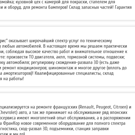
омойка; кузовной цех с камерой для покраски, стапелем для
и и оборуд. для ремонта бамперов! Склад запасных частей! Гарантия
рис" оказывает широчайший спектр услуг по техническому
 любых автомобилей. В настоящее время мы решаем практически
чи, соблюдая высокое качество работ и внимательное отношение к
те: произвести ТО двигателя, акпп, тормозной системы, подвески;
ку автомобиля; регулировку схождения-развала 3D (есть даже
и ремонт кондиционеров; шиномонтаж и многое другое (вплоть до
та амортизаторов)! Квалифицированные специалисты, склад
я на работы!
циализируется на ремонте французских (Renault, Peugeot, Citroen) и
 Chevrolet) авто, а так же принимает на обслуживание ряд японских
тосервиса имеют многолетний опыт обслуживания, а в распоряжении
са ФранКор новое современное оборудование для полного спектра
гностика, сход-развал 3D, подъемники, станция заправки
таж и мн.др).