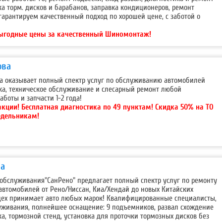
ка торм. дисков и барабанов, заправка кондиционеров, ремонт
гарантируем качественный подход по хорошей цене, с заботой о
ыгодные цены за качественный Шиномонтаж!
ова
ода оказывает полный спектр услуг по обслуживанию автомобилей
ка, техническое обслуживание и слесарный ремонт любой
аботы и запчасти 1-2 года!
акции!
Бесплатная диагностика по 49 пунктам! Скидка 50% на ТО
едельникам!
ва
 обслуживания"СанРено" предлагает полный спектр услуг по ремонту
втомобилей от Рено/Ниссан, Киа/Хендай до новых Китайских
цех принимает авто любых марок! Квалифицированные специалисты,
уживания, полнейшее оснащение: 9 подъемников, развал схождение
ка, тормозной стенд, установка для проточки тормозных дисков без