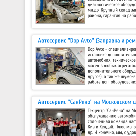
диагностическое оборудо
мн.др. Крупный склад з
района, гарантия на раб
Автосервис ''Dop Avto'' (Заправка и ре
Dop Avto - специализир
установке дополнительн
автомобиля, техническое
масел в любых агрегата
дополнительного оборудо
другое), а так же шумо-
работе доп. оборудовани
Автосервис ''СанРено'' на Московском 
Техцентр "СанРено" на М
обслуживанию автомобил
сплоченная команда наст
Киа и Хендай. Плюс мы о
др. И конечно, мы, с уд