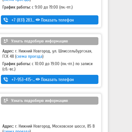
График работы:
с 9:00 до 19:00 (пн.-пт.)
+7 (831) 283-03-95
Показать телефон
,
+7 (831) 434-95-25
Узнать подробную информацию
Адрес:
г. Нижний Новгород, ул. Шлиссельбургская,
ГСК 48
(
схема проезда
)
График работы:
с 10:00 до 19:00 (пн.-пт.) по записи
(сб.-вс.)
+7-953-415-03-10
Показать телефон
Узнать подробную информацию
Адрес:
г. Нижний Новгород, Московское шоссе, 85 В
(
схема проезда
)