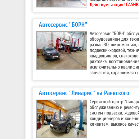
Действует акция!
CASHB
Автосервис ''БОРН''
Автосервис "БОРН" обсл
оборудованием для техни
развал 3D, шиномонтаж,
подвески-ходовой, техни
квадроциклов, снегоходо
рихтовка, восстановлени
исключительно квалифи
запчастей, охраняемая ст
Автосервис ''Линарис'' на Раевского
Сервисный центр "Линари
обслуживанию и ремонту
систем подвески, ходово
кондиционеров и конечн
клиентам, высокое качес