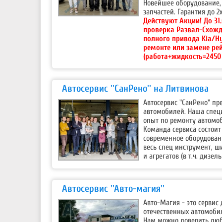
Новейшее оборудование, 
запчастей. Гарантия до 2х
Действуют Акции!
До 31
проверка Развал-Схожд
полного привода Kia/H
ремонте или замене ре
(работа+жидкость=2450 
Автосервис ''СанРено'' на Литвинова
Автосервис "СанРено" п
автомобилей. Наша специ
опыт по ремонту автомоб
Команда сервиса состоит
современное оборудовани
весь спец инструмент, ш
и агрегатов (в т.ч. дизе
Автосервис ''Авто-магия''
Авто-Магия - это серви
отечественных автомоби
Нам можно доверить любы