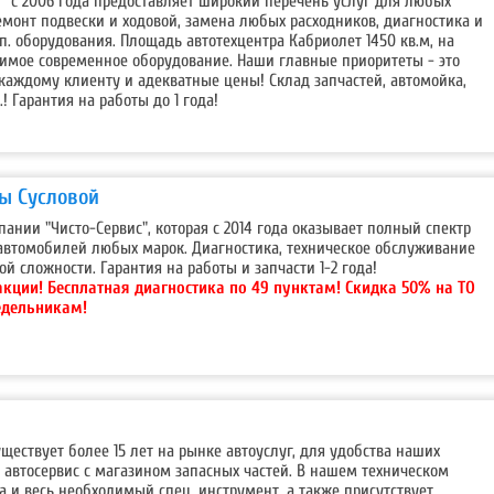
т'' с 2006 года предоставляет широкий перечень услуг для любых
емонт подвески и ходовой, замена любых расходников, диагностика и
оп. оборудования. Площадь автотехцентра Кабриолет 1450 кв.м, на
димое современное оборудование. Наши главные приоритеты - это
каждому клиенту и адекватные цены! Склад запчастей, автомойка,
.! Гарантия на работы до 1 года!
ды Сусловой
пании "Чисто-Сервис", которая с 2014 года оказывает полный спектр
автомобилей любых марок. Диагностика, техническое обслуживание
й сложности. Гарантия на работы и запчасти 1-2 года!
акции!
Бесплатная диагностика по 49 пунктам! Скидка 50% на ТО
едельникам!
уществует более 15 лет на рынке автоуслуг, для удобства наших
автосервис с магазином запасных частей. В нашем техническом
 и весь необходимый спец. инструмент, а также присутствует