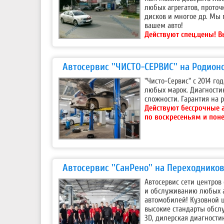
любых агрегатов, проточ
дисков и многое др. Мы 
вашем авто!
Действуют спец.цены!
В
Автосервис ''ЧИСТО-СЕРВИС'' на Родион
"Чисто-Сервис" с 2014 г
любых марок. Диагности
сложности. Гарантия на р
Действуют бессрочные 
по воскресеньям и пон
Автосервис ''СанРено'' на Переходнико
Автосервис сети центров
и обслуживанию любых а
автомобилей! Кузовной 
высокие стандарты обсл
3D, дилерская диагности