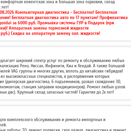
комфортная клиентская зона и большая зона парковки, склад
 лет!
.08.2026 Компьютерная диагностика - Бесплатно! Бесплатная
ения! Бесплатная диагностика авто по 17 пунктам! Профилактика
yundai за 6000 руб. Промывка системы ГУР в Подарок (при
йки)! Аппаратная замена тормозной жидкости
руб.) Скидка на аппаратную замену охл. жидкости!
редлагает широкий спектр услуг по ремонту и обслуживанию любых
ализация Рено, Ниссан, Инфинити, Киа и Хендай. А также большой
илей VAG группы и многих других, вплоть до китайских гибридов!
 из высококлассных специалистов, в распоряжении которых
е (дилерская диагностика, 6 подъемников, развал схождение 3D,
иномонтаж, станция заправки кондиционеров). Ремонт любых узлов
льных двс). Крупный склад запасных частей! Гарантия до 2х лет!
с для комплексного обслуживания и ремонта импортных и
лей.
е работы: ТО, ремонт подвески, сход развал, диагностика и ремонт