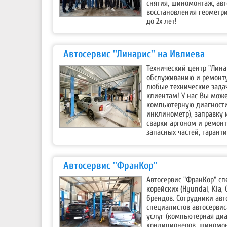
снятия, шиномонтаж, авт
восстановления геометри
до 2х лет!
Автосервис ''Линарис'' на Ивлиева
Технический центр "Лина
обслуживанию и ремонту
любые технические зада
клиентам! У нас Вы може
компьютерную диагности
инклинометр), заправку 
сварки аргоном и ремон
запасных частей, гаранти
Автосервис ''ФранКор''
Автосервис "ФранКор" спе
корейских (Hyundai, Kia,
брендов. Сотрудники ав
специалистов автосерви
услуг (компьютерная диа
кондиционеров, шиномон