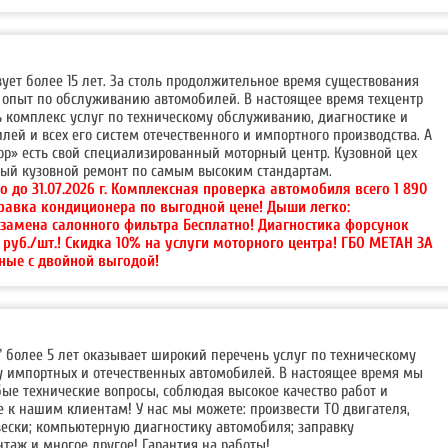
вует более 15 лет. За столь продолжительное время существования
опыт по обслуживанию автомобилей. В настоящее время техцентр
ь комплекс услуг по техническому обслуживанию, диагностике и
ей и всех его систем отечественного и импортного производства. А
ор» есть свой специализированный моторный центр. Кузовной цех
ный кузовной ремонт по самым высоким стандартам.
о до 31.07.2026 г. Комплексная проверка автомобиля всего 1 890
правка кондиционера по выгодной цене! Дыши легко:
 замена салонного фильтра Бесплатно! Диагностика форсунок
0 руб./шт.! Скидка 10% на услуги моторного центра! ГБО МЕТАН ЗА
ные с двойной выгодой!
" более 5 лет оказывает широкий перечень услуг по техническому
 импортных и отечественных автомобилей. В настоящее время мы
ые технические вопросы, соблюдая высокое качество работ и
 к нашим клиентам! У нас мы можете: произвести ТО двигателя,
вески; компьютерную диагностику автомобиля; заправку
таж и многое другое! Гарантия на работы!