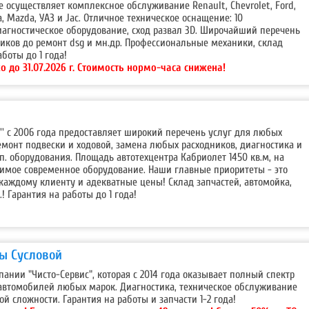
кже осуществляет комплексное обслуживание Renault, Chevrolet, Ford,
da, Mazda, УАЗ и Jac. Отличное техническое оснащение: 10
агностическое оборудование, сход развал 3D. Широчайший перечень
ников до ремонт dsg и мн.др. Профессиональные механики, склад
аботы до 1 года!
о до 31.07.2026 г. Cтоимость нормо-часа снижена!
т'' с 2006 года предоставляет широкий перечень услуг для любых
емонт подвески и ходовой, замена любых расходников, диагностика и
оп. оборудования. Площадь автотехцентра Кабриолет 1450 кв.м, на
димое современное оборудование. Наши главные приоритеты - это
каждому клиенту и адекватные цены! Склад запчастей, автомойка,
.! Гарантия на работы до 1 года!
ды Сусловой
пании "Чисто-Сервис", которая с 2014 года оказывает полный спектр
автомобилей любых марок. Диагностика, техническое обслуживание
й сложности. Гарантия на работы и запчасти 1-2 года!