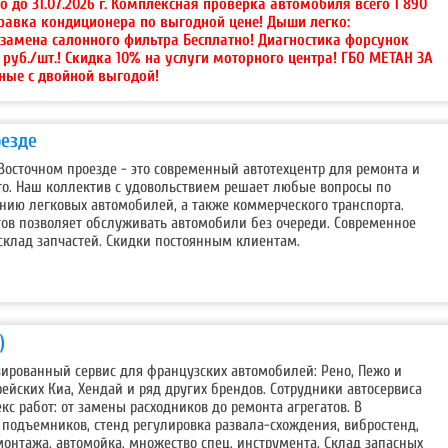
о до 31.07.2026 г. Комплексная проверка автомобиля всего 1 890
правка кондиционера по выгодной цене! Дыши легко:
 замена салонного фильтра Бесплатно! Диагностика форсунок
0 руб./шт.! Скидка 10% на услуги моторного центра! ГБО МЕТАН ЗА
ные с двойной выгодой!
оезде
а Восточном проезде - это современный автотехцентр для ремонта и
о. Наш коллектив с удовольствием решает любые вопросы по
нию легковых автомобилей, а также коммерческого транспорта.
тов позволяет обслуживать автомобили без очереди. Современное
склад запчастей. Скидки постоянным клиентам.
)
ированный сервис для французских автомобилей: Рено, Пежо и
рейских Киа, Хендай и ряд других брендов. Сотрудники автосервиса
с работ: от замены расходников до ремонта агрегатов. В
 подъемников, стенд регулировка развала-схождения, вибростенд,
онтажа, автомойка, множество спец. инструмента. Склад запасных