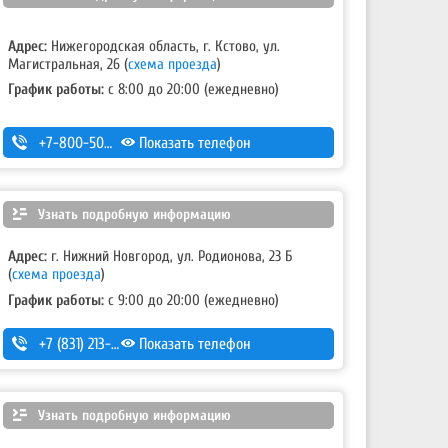
Адрес:
Нижегородская область, г. Кстово, ул.
Магистральная, 26
(
схема проезда
)
График работы:
с 8:00 до 20:00 (ежедневно)
+7-800-500-32-89
Показать телефон
,
+7 (831) 232-40-20
Узнать подробную информацию
Адрес:
г. Нижний Новгород, ул. Родионова, 23 Б
(
схема проезда
)
График работы:
с 9:00 до 20:00 (ежедневно)
+7 (831) 213-75-75 (доб. 1)
Показать телефон
Узнать подробную информацию