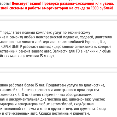
работы!
Действует акция!
Проверка развала-схождения или увода,
ной системы и работы амортизаторов на стенде за 1500 рублей!
" предлагает полный комплекс услуг по техническому
ке и ремонту любых неисправностей подвески, ходовой, двигателя
равленностью является обслуживание автомобилей Hyundai, Kia,
се КОРЕЯ ЦЕНТР работают квалифицированные специалисты, которые
ественный ремонт вашего авто. Запчасти для ТО в наличии, любые
йских машин в течении 15 минут.
ешно работает более 15 лет. Предлагаем услуги по диагностике,
 автомобилей отечественного и иностранного производства.
сложности. СТО оснащено современным оборудованием:
ая и инструментальная диагностика двс, шиномонтаж, участок
тартеров и генераторов любых автомобилей, сход/развал,
и топливной системы и много другого спец. инструмента. Склад
 и отечественных авто. Скидки постоянным клиентам.