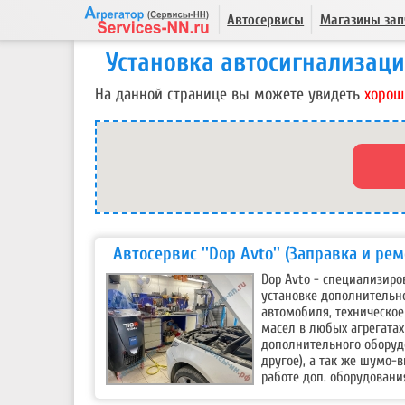
Автосервисы
Магазины зап
Установка автосигнализац
На данной странице вы можете увидеть
хорош
Автосервис ''Dop Avto'' (Заправка и ре
Dop Avto - специализир
установке дополнительн
автомобиля, техническое
масел в любых агрегата
дополнительного оборудо
другое), а так же шумо-
работе доп. оборудовани