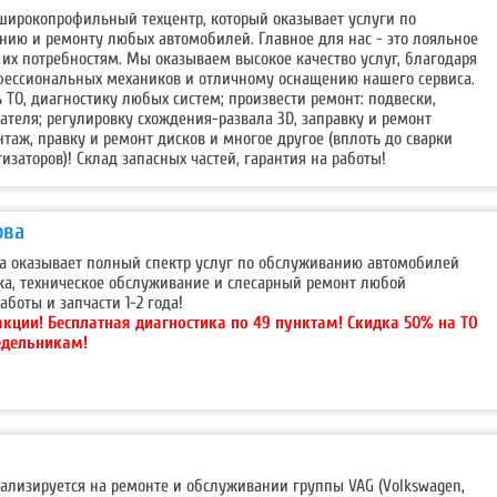
о широкопрофильный техцентр, который оказывает услуги по
нию и ремонту любых автомобилей. Главное для нас - это лояльное
их потребностям. Мы оказываем высокое качество услуг, благодаря
ессиональных механиков и отличному оснащению нашего сервиса.
ь ТО, диагностику любых систем; произвести ремонт: подвески,
ателя; регулировку схождения-развала 3D, заправку и ремонт
аж, правку и ремонт дисков и многое другое (вплоть до сварки
изаторов)! Склад запасных частей, гарантия на работы!
ова
ода оказывает полный спектр услуг по обслуживанию автомобилей
ка, техническое обслуживание и слесарный ремонт любой
аботы и запчасти 1-2 года!
акции!
Бесплатная диагностика по 49 пунктам! Скидка 50% на ТО
едельникам!
ализируется на ремонте и обслуживании группы VAG (Volkswagen,