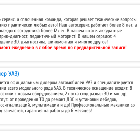
о сервис, а сплоченная команда, которая решает технические вопросы
ию практически любых авто! Наш автосервис работает более 8 лет, а
аждого сотрудника более 12 лет. В нашем штате: аккуратные
рик-диагност, педантичный моторист! В нашем сервисе: 4
дение 3D, диагностика, шиномонтаж и многое другое!
монт ежедневно в любое время по предварительной записи!
ер УАЗ)
ляется официальным дилером автомобилей УАЗ и специализируется
ии всего модельного ряда УАЗ. В техническое оснащение входят: 8
остики с новым оборудованием, 2 поста сход развал 3D и мн. др.
уг: от проведения ТО до ремонт ДВС и установки лебедок,
тосигнализаций, мультимедии и др! Профессиональные механики со
д запчастей, гарантия на работы до 6 месяцев!