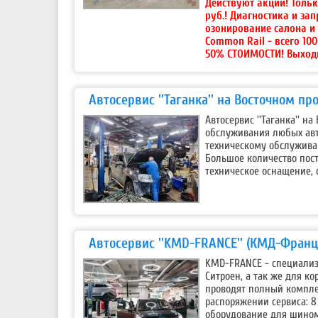
Действуют акции!
Тольк
руб.! Диагностика и за
озонирование салона и
Common Rail - всего 10
50% СТОИМОСТИ! Выход
Автосервис ''Таганка'' на Восточном пр
Автосервис ''Таганка'' н
обслуживания любых авт
техническому обслужива
Большое количество пос
техническое оснащение, 
Автосервис ''KMD-FRANCE'' (КМД-Франц
KMD-FRANCE - специализ
Ситроен, а так же для ко
проводят полный комплек
распоряжении сервиса: 8
оборудование для шином