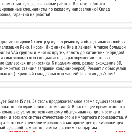
е геометрии кузова, сварочные работы! В штате работают
цированные специалисты по каждому направлению! Склад
оянка, гарантия на работы!
редлагает широкий спектр услуг по ремонту и обслуживанию любых
ализация Рено, Ниссан, Инфинити, Киа и Хендай. А также большой
илей VAG группы и многих других, вплоть до китайских гибридов!
 из высококлассных специалистов, в распоряжении которых
е (дилерская диагностика, 6 подъемников, развал схождение 3D,
иномонтаж, станция заправки кондиционеров). Ремонт любых узлов
льных двс). Крупный склад запасных частей! Гарантия до 2х лет!
вует более 15 лет. За столь продолжительное время существования
опыт по обслуживанию автомобилей. В настоящее время техцентр
ь комплекс услуг по техническому обслуживанию, диагностике и
ей и всех его систем отечественного и импортного производства. А
ор» есть свой специализированный моторный центр. Кузовной цех
ный кузовной ремонт по самым высоким стандартам.