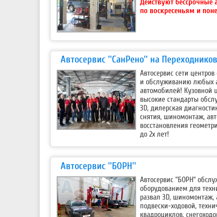
Действуют бессрочные 
по воскресеньям и пон
Автосервис ''СанРено'' на Переходнико
Автосервис сети центров
и обслуживанию любых а
автомобилей! Кузовной 
высокие стандарты обсл
3D, дилерская диагности
снятия, шиномонтаж, авт
восстановления геометри
до 2х лет!
Автосервис ''БОРН''
Автосервис "БОРН" обсл
оборудованием для техни
развал 3D, шиномонтаж,
подвески-ходовой, техни
квадроциклов, снегоходо