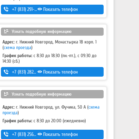
+7 (831) 291-19-79
Показать телефон
Узнать подробную информацию
Адрес:
г. Нижний Новгород, Монастырка 1В корп. 1
(
схема проезда
)
График работы:
с 8:30 до 18:30 (пн.-пт.), с 09:30 до
14:30 (сб.)
+7 (831) 282-10-52
Показать телефон
Узнать подробную информацию
Адрес:
г. Нижний Новгород, ул. Фучика, 50 А
(
схема
проезда
)
График работы:
с 8:30 до 20:00 (ежедневно)
+7 (831) 256-85-42
Показать телефон
,
+7 (831) 256-12-73