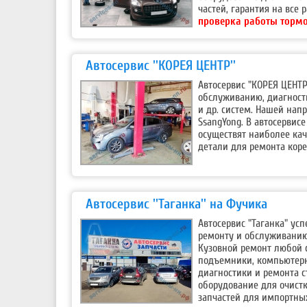
частей, гарантия на все 
проверка работы тормоз
Автосервис ''КОРЕЯ ЦЕНТР''
Автосервис "КОРЕЯ ЦЕНТР
обслуживанию, диагности
и др. систем. Нашей нап
SsangYong. В автосерви
осуществят наиболее кач
детали для ремонта коре
Автосервис ''Таганка'' на Фучика
Автосервис "Таганка" усп
ремонту и обслуживанию
Кузовной ремонт любой 
подъемники, компьютерн
диагностики и ремонта с
оборудование для очистк
запчастей для импортных