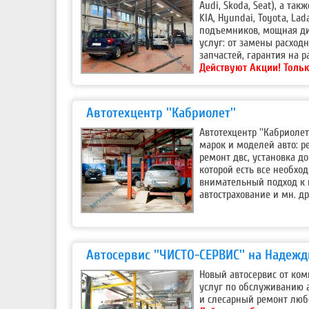
Audi, Skoda, Seat), а та
KIA, Hyundai, Toyota, La
подъемников, мощная ди
услуг: от замены расход
запчастей, гарантия на р
Действуют Акции!
Тольк
Автотехцентр ''Кабриолет''
Автотехцентр ''Кабриоле
марок и моделей авто: р
ремонт двс, установка д
которой есть все необхо
внимательный подход к 
автострахование и мн. др
Автосервис ''ЧИСТО-СЕРВИС'' на Надеж
Новый автосервис от ком
услуг по обслуживанию 
и слесарный ремонт любо