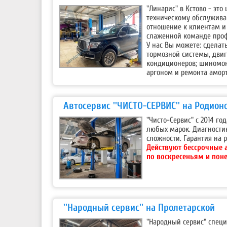
"Линарис" в Кстово - эт
техническому обслужива
отношение к клиентам и 
слаженной команде проф
У нас Вы можете: сделат
тормозной системы, двиг
кондиционеров; шиномонт
аргоном и ремонта аморт
Автосервис ''ЧИСТО-СЕРВИС'' на Родион
"Чисто-Сервис" с 2014 г
любых марок. Диагности
сложности. Гарантия на р
Действуют бессрочные 
по воскресеньям и пон
''Народный сервис'' на Пролетарской
"Народный сервис" специ