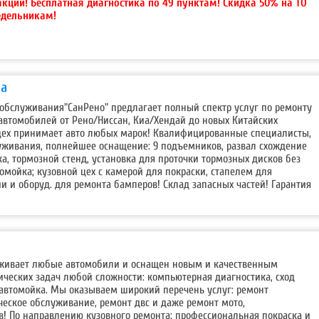
акции!
Бесплатная диагностика по 49 пунктам! Скидка 50% на ТО
едельникам!
ва
 обслуживания"СанРено" предлагает полный спектр услуг по ремонту
втомобилей от Рено/Ниссан, Киа/Хендай до новых Китайских
цех принимает авто любых марок! Квалифицированные специалисты,
уживания, полнейшее оснащение: 9 подъемников, развал схождение
ка, тормозной стенд, установка для проточки тормозных дисков без
омойка; кузовной цех с камерой для покраски, стапелем для
и и оборуд. для ремонта бамперов! Склад запасных частей! Гарантия
уживает любые автомобили и оснащен новым и качественным
ческих задач любой сложности: компьютерная диагностика, сход
 автомойка. Мы оказываем широкий перечень услуг: ремонт
ческое обслуживание, ремонт двс и даже ремонт мото,
в! По направлению кузовного ремонта: профессиональная покраска и