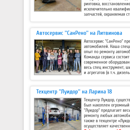
рихтовка, восстановлени
исключительно квалифи
запчастей, охраняемая ст
Автосервис ''СанРено'' на Литвинова
Автосервис "СанРено" п
автомобилей. Наша специ
опыт по ремонту автомоб
Команда сервиса состоит
современное оборудовани
весь спец инструмент, ш
и агрегатов (в т.ч. дизе
Техцентр ''Луидор'' на Ларина 18
Техцентр Луидор, сущест
был накоплен огромный 
"Луидор" предлагает вес
ремонту любых автомобил
также в техцентре «Луид
осуществляет качествен