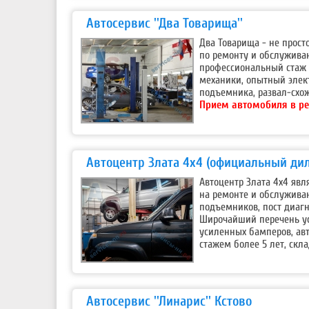
Автосервис ''Два Товарища''
Два Товарища - не прост
по ремонту и обслуживан
профессиональный стаж к
механики, опытный элект
подъемника, развал-схож
Прием автомобиля в ре
Автоцентр Злата 4х4 (официальный дил
Автоцентр Злата 4х4 яв
на ремонте и обслуживан
подъемников, пост диагн
Широчайший перечень усл
усиленных бамперов, ав
стажем более 5 лет, скла
Автосервис ''Линарис'' Кстово