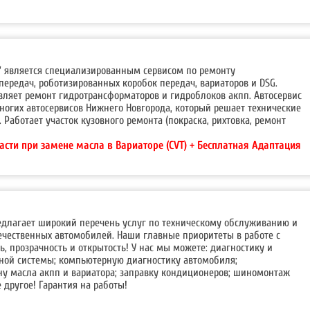
+'' является специализированным сервисом по ремонту
передач, роботизированных коробок передач, вариаторов и DSG.
вляет ремонт гидротрансформаторов и гидроблоков акпп. Автосервис
ногих автосервисов Нижнего Новгорода, который решает технические
 Работает участок кузовного ремонта (покраска, рихтовка, ремонт
асти при замене масла в Вариаторе (CVT) + Бесплатная Адаптация
редлагает широкий перечень услуг по техническому обслуживанию и
ечественных автомобилей. Наши главные приоритеты в работе с
ь, прозрачность и открытость! У нас мы можете: диагностику и
зной системы; компьютерную диагностику автомобиля;
у масла акпп и вариатора; заправку кондиционеров; шиномонтаж
 другое! Гарантия на работы!