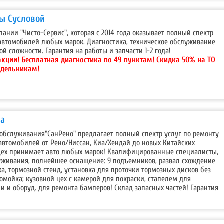
ды Сусловой
пании "Чисто-Сервис", которая с 2014 года оказывает полный спектр
автомобилей любых марок. Диагностика, техническое обслуживание
й сложности. Гарантия на работы и запчасти 1-2 года!
акции!
Бесплатная диагностика по 49 пунктам! Скидка 50% на ТО
едельникам!
ва
 обслуживания"СанРено" предлагает полный спектр услуг по ремонту
втомобилей от Рено/Ниссан, Киа/Хендай до новых Китайских
цех принимает авто любых марок! Квалифицированные специалисты,
уживания, полнейшее оснащение: 9 подъемников, развал схождение
ка, тормозной стенд, установка для проточки тормозных дисков без
омойка; кузовной цех с камерой для покраски, стапелем для
и и оборуд. для ремонта бамперов! Склад запасных частей! Гарантия