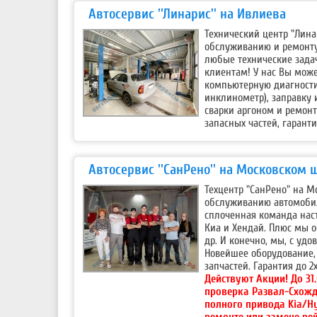
Автосервис ''Линарис'' на Ивлиева
Технический центр "Лина
обслуживанию и ремонту
любые технические зада
клиентам! У нас Вы може
компьютерную диагности
инклинометр), заправку 
сварки аргоном и ремон
запасных частей, гаранти
Автосервис ''СанРено'' на Московском 
Техцентр "СанРено" на М
обслуживанию автомобил
сплоченная команда наст
Киа и Хендай. Плюс мы о
др. И конечно, мы, с уд
Новейшее оборудование, 
запчастей. Гарантия до 2х
Действуют Акции!
До 31
проверка Развал-Схожд
полного привода Kia/H
ремонте или замене ре