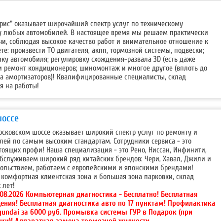
рис" оказывает широчайший спектр услуг по техническому
 любых автомобилей. В настоящее время мы решаем практически
чи, соблюдая высокое качество работ и внимательное отношение к
те: произвести ТО двигателя, акпп, тормозной системы, подвески;
ку автомобиля; регулировку схождения-развала 3D (есть даже
и ремонт кондиционеров; шиномонтаж и многое другое (вплоть до
та амортизаторов)! Квалифицированные специалисты, склад
я на работы!
шоссе
осковском шоссе оказывает широкий спектр услуг по ремонту и
ей по самым высоким стандартам. Сотрудники сервиса - это
оящих профи! Наша специализация - это Рено, Ниссан, Инфинити,
бслуживаем широкий ряд китайских брендов: Чери, Хавал, Джили и
овольствием, работаем с европейскими и японскими брендами!
комфортная клиентская зона и большая зона парковки, склад
 лет!
.08.2026 Компьютерная диагностика - Бесплатно! Бесплатная
ения! Бесплатная диагностика авто по 17 пунктам! Профилактика
yundai за 6000 руб. Промывка системы ГУР в Подарок (при
йки)! Аппаратная замена тормозной жидкости