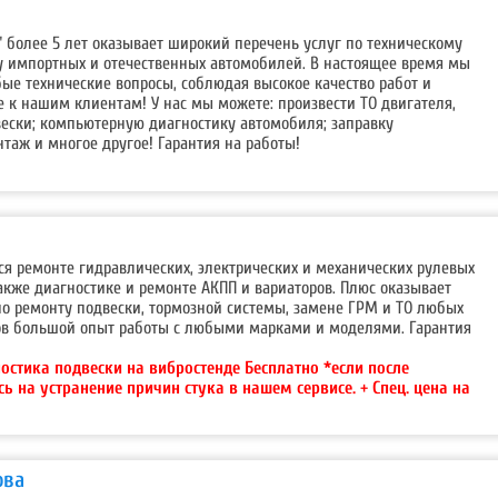
" более 5 лет оказывает широкий перечень услуг по техническому
 импортных и отечественных автомобилей. В настоящее время мы
ые технические вопросы, соблюдая высокое качество работ и
 к нашим клиентам! У нас мы можете: произвести ТО двигателя,
вески; компьютерную диагностику автомобиля; заправку
таж и многое другое! Гарантия на работы!
я ремонте гидравлических, электрических и механических рулевых
 также диагностике и ремонте АКПП и вариаторов. Плюс оказывает
по ремонту подвески, тормозной системы, замене ГРМ и ТО любых
ков большой опыт работы с любыми марками и моделями. Гарантия
остика подвески на вибростенде Бесплатно *если после
сь на устранение причин стука в нашем сервисе. + Спец. цена на
ова