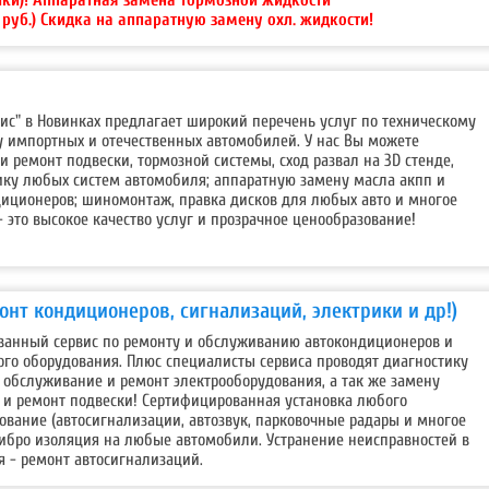
руб.) Скидка на аппаратную замену охл. жидкости!
ис" в Новинках предлагает широкий перечень услуг по техническому
 импортных и отечественных автомобилей. У нас Вы можете
и ремонт подвески, тормозной системы, сход развал на 3D стенде,
ку любых систем автомобиля; аппаратную замену масла акпп и
диционеров; шиномонтаж, правка дисков для любых авто и многое
- это высокое качество услуг и прозрачное ценообразование!
монт кондиционеров, сигнализаций, электрики и др!)
ованный сервис по ремонту и обслуживанию автокондиционеров и
ого оборудования. Плюс специалисты сервиса проводят диагностику
 обслуживание и ремонт электрооборудования, а так же замену
х и ремонт подвески! Сертифицированная установка любого
вание (автосигнализации, автозвук, парковочные радары и многое
вибро изоляция на любые автомобили. Устранение неисправностей в
я - ремонт автосигнализаций.