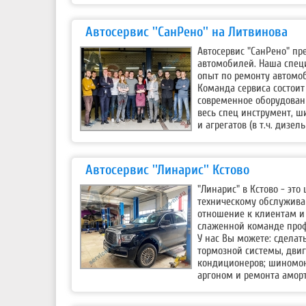
Автосервис ''СанРено'' на Литвинова
Автосервис "СанРено" п
автомобилей. Наша специ
опыт по ремонту автомоб
Команда сервиса состоит
современное оборудовани
весь спец инструмент, ш
и агрегатов (в т.ч. дизе
Автосервис ''Линарис'' Кстово
"Линарис" в Кстово - эт
техническому обслужива
отношение к клиентам и 
слаженной команде проф
У нас Вы можете: сделат
тормозной системы, двиг
кондиционеров; шиномонт
аргоном и ремонта аморт