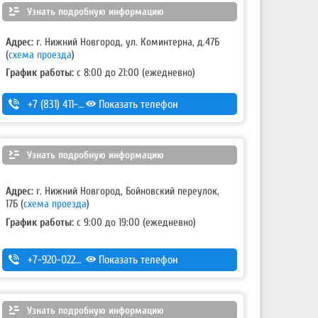
Узнать подробную информацию
Адрес:
г. Нижний Новгород, ул. Коминтерна, д.47Б
(
схема проезда
)
График работы:
с 8:00 до 21:00 (ежедневно)
+7 (831) 411-15-14
Показать телефон
,
+7 (831) 411-15-24
Узнать подробную информацию
Адрес:
г. Нижний Новгород, Бойновский переулок,
17Б
(
схема проезда
)
График работы:
с 9:00 до 19:00 (ежедневно)
+7-920-022-50-01
Показать телефон
Узнать подробную информацию