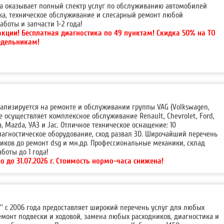
ода оказывает полный спектр услуг по обслуживанию автомобилей
ка, техническое обслуживание и слесарный ремонт любой
аботы и запчасти 1-2 года!
акции!
Бесплатная диагностика по 49 пунктам! Скидка 50% на ТО
едельникам!
ализируется на ремонте и обслуживании группы VAG (Volkswagen,
кже осуществляет комплексное обслуживание Renault, Chevrolet, Ford,
da, Mazda, УАЗ и Jac. Отличное техническое оснащение: 10
агностическое оборудование, сход развал 3D. Широчайший перечень
ников до ремонт dsg и мн.др. Профессиональные механики, склад
аботы до 1 года!
о до 31.07.2026 г. Cтоимость нормо-часа снижена!
т'' с 2006 года предоставляет широкий перечень услуг для любых
емонт подвески и ходовой, замена любых расходников, диагностика и