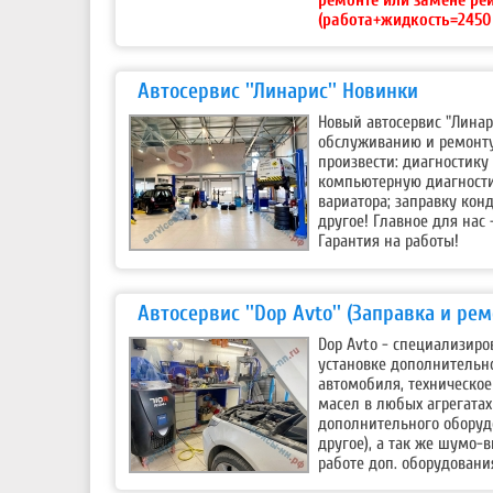
(работа+жидкость=2450 
Автосервис ''Линарис'' Новинки
Новый автосервис "Линар
обслуживанию и ремонту
произвести: диагностику 
компьютерную диагности
вариатора; заправку кон
другое! Главное для нас 
Гарантия на работы!
Автосервис ''Dop Avto'' (Заправка и ре
Dop Avto - специализир
установке дополнительн
автомобиля, техническое
масел в любых агрегата
дополнительного оборудо
другое), а так же шумо-
работе доп. оборудовани