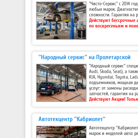
"Чисто-Сервис" с 2014 г
любых марок. Диагности
сложности. Гарантия на р
Действуют бессрочные 
по воскресеньям и пон
''Народный сервис'' на Пролетарской
"Народный сервис" специ
Audi, Skoda, Seat), а та
KIA, Hyundai, Toyota, La
подъемников, мощная ди
услуг: от замены расход
запчастей, гарантия на р
Действуют Акции!
Тольк
Автотехцентр ''Кабриолет''
Автотехцентр ''Кабриоле
марок и моделей авто: р