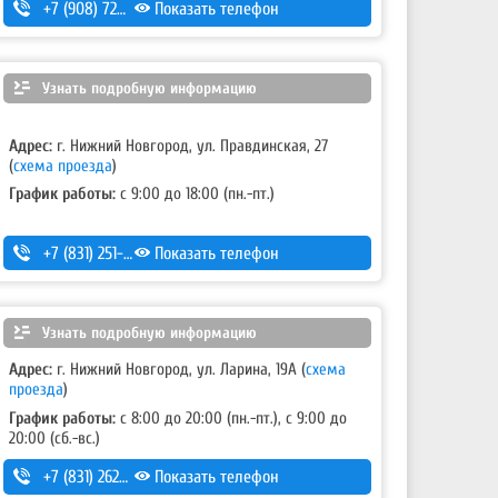
+7 (908) 728-99-33 (моб.)
Показать телефон
,
8 (831) 291-27-33 (гор.)
,
+7 (904) 056-49-11
Узнать подробную информацию
Адрес:
г. Нижний Новгород, ул. Правдинская, 27
(
схема проезда
)
График работы:
с 9:00 до 18:00 (пн.-пт.)
+7 (831) 251-54-99
Показать телефон
Узнать подробную информацию
Адрес:
г. Нижний Новгород, ул. Ларина, 19А
(
схема
проезда
)
График работы:
с 8:00 до 20:00 (пн.-пт.), с 9:00 до
20:00 (сб.-вс.)
+7 (831) 262-12-62
Показать телефон