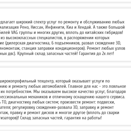
редлагает широкий спектр услуг по ремонту и обслуживанию любых
ализация Рено, Ниссан, Инфинити, Киа и Хендай. А также большой
илей VAG группы и многих других, вплоть до китайских гибридов!
 из высококлассных специалистов, в распоряжении которых
е (дилерская диагностика, 6 подъемников, развал схождение 3D,
иномонтаж, станция заправки кондиционеров). Ремонт любых узлов
льных двс). Крупный склад запасных частей! Гарантия до 2х лет!
о широкопрофильный техцентр, который оказывает услуги по
нию и ремонту любых автомобилей. Главное для нас - это лояльное
их потребностям. Мы оказываем высокое качество услуг, благодаря
ессиональных механиков и отличному оснащению нашего сервиса.
ь ТО, диагностику любых систем; произвести ремонт: подвески,
ателя; регулировку схождения-развала 3D, заправку и ремонт
аж, правку и ремонт дисков и многое другое (вплоть до сварки
изаторов)! Склад запасных частей, гарантия на работы!