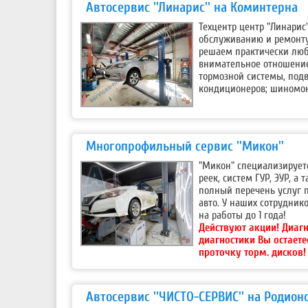
Автосервис ''Линарис'' на Коминтерна
Техцентр центр "Линарис
обслуживанию и ремонту
решаем практически люб
внимательное отношение
тормозной системы, под
кондиционеров; шиномон
Многопрофильный сервис ''Микон''
"Микон" специализируетс
реек, систем ГУР, ЭУР, а
полный перечень услуг 
авто. У наших сотрудни
на работы до 1 года!
Действуют акции!
Диагн
диагностики Вы остаете
проточку торм. дисков!
Автосервис ''ЧИСТО-СЕРВИС'' на Родион