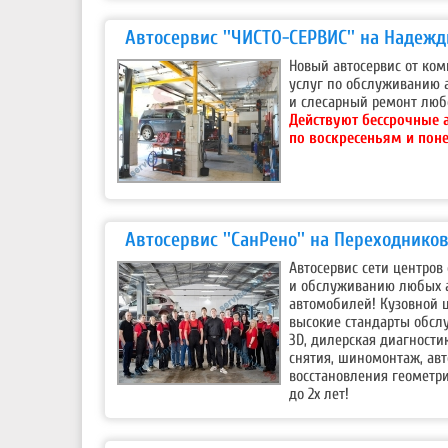
Автосервис ''ЧИСТО-СЕРВИС'' на Надеж
Новый автосервис от ком
услуг по обслуживанию 
и слесарный ремонт любо
Действуют бессрочные 
по воскресеньям и пон
Автосервис ''СанРено'' на Переходнико
Автосервис сети центров
и обслуживанию любых а
автомобилей! Кузовной 
высокие стандарты обсл
3D, дилерская диагности
снятия, шиномонтаж, авт
восстановления геометри
до 2х лет!