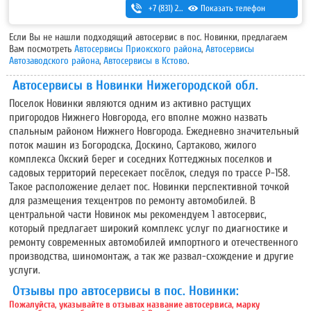
+7 (831) 262-12-18
Показать телефон
,
+7-987-081-26-25
Если Вы не нашли подходящий автосервис в пос. Новинки, предлагаем
Вам посмотреть
Автосервисы Приокского района
,
Автосервисы
Автозаводского района
,
Автосервисы в Кстово
.
Автосервисы в Новинки Нижегородской обл.
Поселок Новинки являются одним из активно растущих
пригородов Нижнего Новгорода, его вполне можно назвать
спальным районом Нижнего Новгорода. Ежедневно значительный
поток машин из Богородска, Доскино, Сартаково, жилого
комплекса Окский берег и соседних Коттеджных поселков и
садовых территорий пересекает посёлок, следуя по трассе Р-158.
Такое расположение делает пос. Новинки перспективной точкой
для размещения техцентров по ремонту автомобилей. В
центральной части Новинок мы рекомендуем
1
автосервис,
который предлагает широкий комплекс услуг по диагностике и
ремонту современных автомобилей импортного и отечественного
производства, шиномонтаж, а так же развал-схождение и другие
услуги.
Отзывы про автосервисы в пос. Новинки:
Пожалуйста, указывайте в отзывах название автосервиса, марку