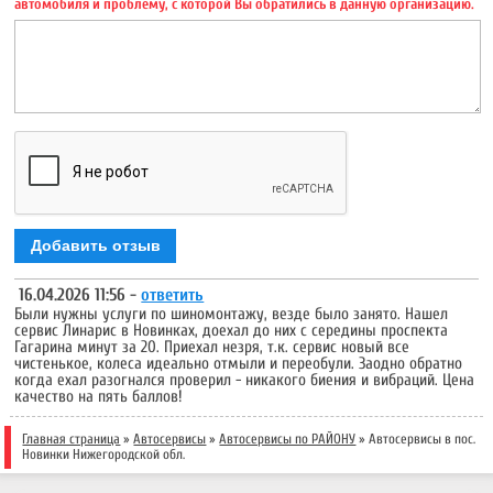
автомобиля и проблему, с которой Вы обратились в данную организацию.
Добавить отзыв
16.04.2026 11:56 -
ответить
Были нужны услуги по шиномонтажу, везде было занято. Нашел
сервис Линарис в Новинках, доехал до них с середины проспекта
Гагарина минут за 20. Приехал незря, т.к. сервис новый все
чистенькое, колеса идеально отмыли и переобули. Заодно обратно
когда ехал разогнался проверил - никакого биения и вибраций. Цена
качество на пять баллов!
Главная страница
»
Автосервисы
»
Автосервисы по РАЙОНУ
» Автосервисы в пос.
Новинки Нижегородской обл.