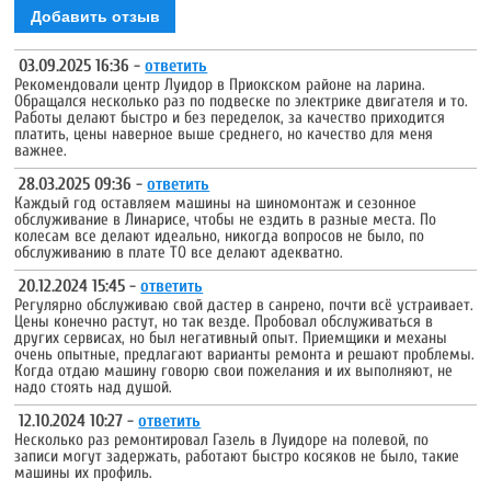
Добавить отзыв
03.09.2025 16:36 -
ответить
Рекомендовали центр Луидор в Приокском районе на ларина.
Обращался несколько раз по подвеске по электрике двигателя и то.
Работы делают быстро и без переделок, за качество приходится
платить, цены наверное выше среднего, но качество для меня
важнее.
28.03.2025 09:36 -
ответить
Каждый год оставляем машины на шиномонтаж и сезонное
обслуживание в Линарисе, чтобы не ездить в разные места. По
колесам все делают идеально, никогда вопросов не было, по
обслуживанию в плате ТО все делают адекватно.
20.12.2024 15:45 -
ответить
Регулярно обслуживаю свой дастер в санрено, почти всё устраивает.
Цены конечно растут, но так везде. Пробовал обслуживаться в
других сервисах, но был негативный опыт. Приемщики и механы
очень опытные, предлагают варианты ремонта и решают проблемы.
Когда отдаю машину говорю свои пожелания и их выполняют, не
надо стоять над душой.
12.10.2024 10:27 -
ответить
Несколько раз ремонтировал Газель в Луидоре на полевой, по
записи могут задержать, работают быстро косяков не было, такие
машины их профиль.