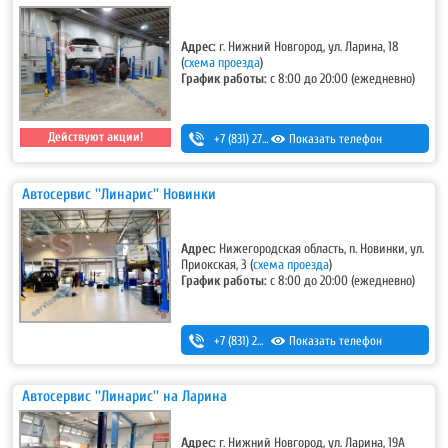
Адрес:
г. Нижний Новгород, ул. Ларина, 18
(
схема проезда
)
График работы:
с 8:00 до 20:00 (ежедневно)
Действуют акции!
+7 (831) 275-83-12
Показать телефон
Автосервис ''Линарис'' Новинки
Адрес:
Нижегородская область, п. Новинки, ул.
Приокская, 3
(
схема проезда
)
График работы:
с 8:00 до 20:00 (ежедневно)
+7 (831) 262-12-18
Показать телефон
,
+7-987-081-26-25
Автосервис ''Линарис'' на Ларина
Адрес:
г. Нижний Новгород, ул. Ларина, 19А