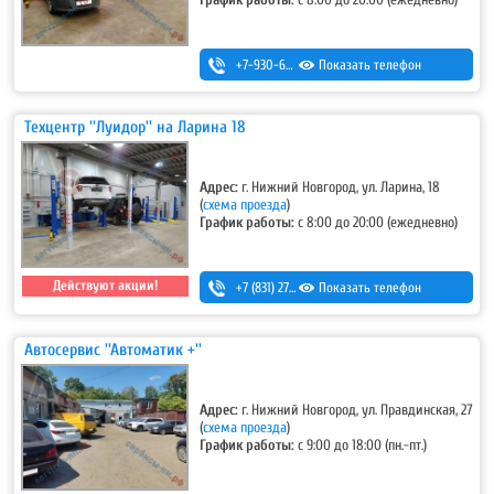
График работы:
с 8:00 до 20:00 (ежедневно)
+7-930-666-14-30
Показать телефон
Техцентр ''Луидор'' на Ларина 18
Адрес:
г. Нижний Новгород, ул. Ларина, 18
(
схема проезда
)
График работы:
с 8:00 до 20:00 (ежедневно)
Действуют акции!
+7 (831) 275-83-12
Показать телефон
Автосервис ''Автоматик +''
Адрес:
г. Нижний Новгород, ул. Правдинская, 27
(
схема проезда
)
График работы:
с 9:00 до 18:00 (пн.-пт.)