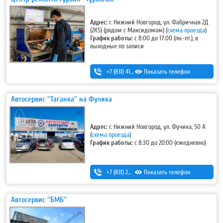
Адрес:
г. Нижний Новгород, ул. Фабричная 2Д
(2К5)
(рядом с Максидомом) (
схема проезда
)
График работы:
с 8:00 до 17:00 (пн.-пт.), в
выходные по записи
+7 (831) 410-54-20
Показать телефон
,
+7 (930) 276-66-03
,
+7 (831) 215-30-70
Автосервис ''Таганка'' на Фучика
Адрес:
г. Нижний Новгород, ул. Фучика, 50 А
(
схема проезда
)
График работы:
с 8:30 до 20:00 (ежедневно)
+7 (831) 256-85-42
Показать телефон
,
+7 (831) 256-12-73
Автосервис ''БМБ''