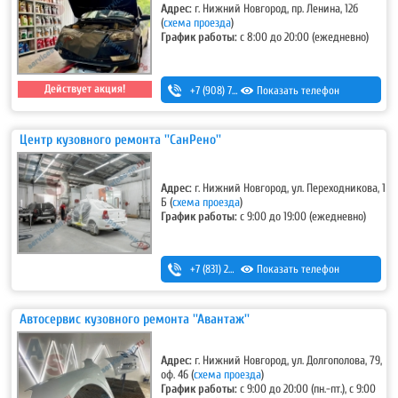
Адрес:
г. Нижний Новгород, пр. Ленина, 12б
(
схема проезда
)
График работы:
с 8:00 до 20:00 (ежедневно)
Действует акция!
+7 (908) 728-99-33 (моб.)
Показать телефон
,
8 (831) 291-27-33 (гор.)
Центр кузовного ремонта ''СанРено''
Адрес:
г. Нижний Новгород, ул. Переходникова, 1
Б
(
схема проезда
)
График работы:
с 9:00 до 19:00 (ежедневно)
+7 (831) 280-69-88
Показать телефон
Автосервис кузовного ремонта ''Авантаж''
Адрес:
г. Нижний Новгород, ул. Долгополова, 79,
оф. 46
(
схема проезда
)
График работы:
с 9:00 до 20:00 (пн.-пт.), с 9:00