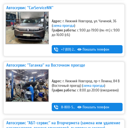
Автосервис ''CarServiceNN''
Адрес:
г. Нижний Новгород, ул. Чачиной, 36
(
схема проезда
)
График работы:
с 9:00 до 19:00 (пн.-пт.) с 9:00
до 16:00 (сб.)
+7 (831) 283-38-68
Показать телефон
,
+7-953-555-86-86
Автосервис ''Таганка'' на Восточном проезде
Адрес:
г. Нижний Новгород, пр-т Ленина, 84 В
(Восточный проезд)
(
схема проезда
)
График работы:
с 8:00 до 20:00 (ежедневно)
8-800-500-7-111
Показать телефон
Автосервис ''АБТ-сервис'' на Вторчермета (замена или удаление