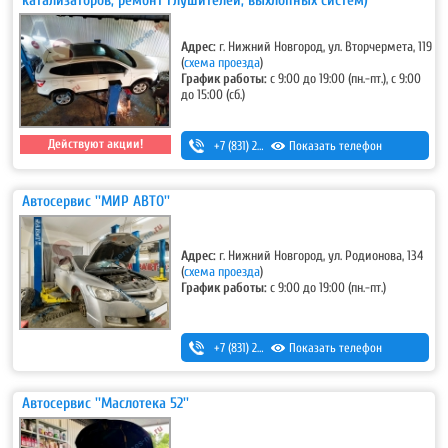
катализаторов, ремонт глушителей, выхлопных систем)
Адрес:
г. Нижний Новгород, ул. Вторчермета, 119
(
схема проезда
)
График работы:
с 9:00 до 19:00 (пн.-пт.), с 9:00
до 15:00 (сб.)
Действуют акции!
+7 (831) 257-73-63
Показать телефон
,
+7 (831) 415-13-48
Автосервис ''МИР АВТО''
Адрес:
г. Нижний Новгород, ул. Родионова, 134
(
схема проезда
)
График работы:
с 9:00 до 19:00 (пн.-пт.)
+7 (831) 283-03-95
Показать телефон
,
+7 (831) 434-95-25
Автосервис ''Маслотека 52''