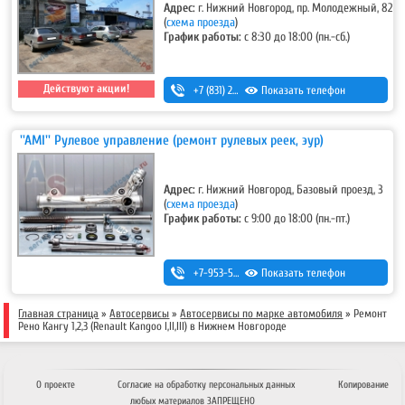
Адрес:
г. Нижний Новгород, пр. Молодежный, 82
(
схема проезда
)
График работы:
с 8:30 до 18:00 (пн.-сб.)
Действуют акции!
+7 (831) 293-54-00
Показать телефон
,
+7-920-298-42-33
''AMI'' Рулевое управление (ремонт рулевых реек, эур)
Адрес:
г. Нижний Новгород, Базовый проезд, 3
(
схема проезда
)
График работы:
с 9:00 до 18:00 (пн.-пт.)
+7-953-555-32-32
Показать телефон
,
+7-930-712-30-40
Главная страница
»
Автосервисы
»
Автосервисы по марке автомобиля
» Ремонт
Рено Кангу 1,2,3 (Renault Kangoo I,II,III) в Нижнем Новгороде
О проекте
Согласие на обработку персональных данных
Копирование
любых материалов ЗАПРЕЩЕНО