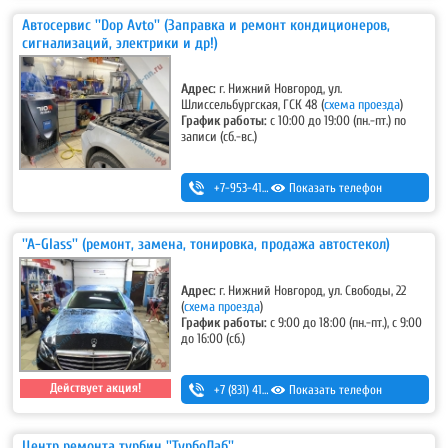
Автосервис ''Dop Avto'' (Заправка и ремонт кондиционеров,
сигнализаций, электрики и др!)
Адрес:
г. Нижний Новгород, ул.
Шлиссельбургская, ГСК 48
(
схема проезда
)
График работы:
с 10:00 до 19:00 (пн.-пт.) по
записи (сб.-вс.)
+7-953-415-03-10
Показать телефон
''A-Glass'' (ремонт, замена, тонировка, продажа автостекол)
Адрес:
г. Нижний Новгород, ул. Свободы, 22
(
схема проезда
)
График работы:
с 9:00 до 18:00 (пн.-пт.), с 9:00
до 16:00 (сб.)
Действует акция!
+7 (831) 413-48-54
Показать телефон
,
+7-920-253-48-54
Центр ремонта турбин ''ТурбоЛаб''