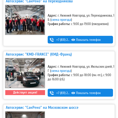
Автосервис ''СанРено'' на Переходникова
Адрес:
г. Нижний Новгород, ул. Переходникова, 1
Б
(
схема проезда
)
График работы:
с 9:00 до 19:00 (ежедневно)
+7 (831) 280-69-88
Показать телефон
Автосервис ''KMD-FRANCE'' (КМД-Франц)
Адрес:
г. Нижний Новгород, ул. Июльских дней, 1
Г
(
схема проезда
)
График работы:
с 9:00 до 18:00 (пн.-пт.), с 9:00
до 16:00 (сб.)
Действует акция!
+7 (831) 291-19-79
Показать телефон
Автосервис ''СанРено'' на Московском шоссе