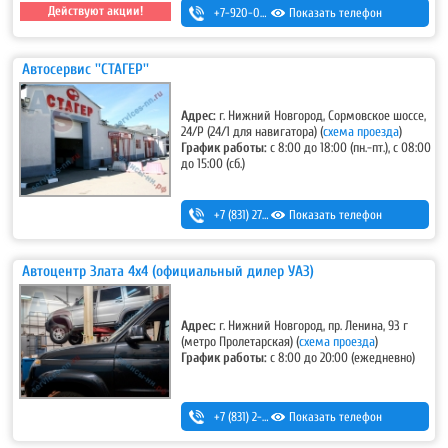
Действуют акции!
+7-920-022-50-01
Показать телефон
Автосервис ''СТАГЕР''
Адрес:
г. Нижний Новгород, Сормовское шоссе,
24/Р (24/1 для навигатора)
(
схема проезда
)
График работы:
с 8:00 до 18:00 (пн.-пт.), с 08:00
до 15:00 (сб.)
+7 (831) 275-92-22
Показать телефон
,
+7 (831) 228-01-08
,
8-910-396-18-16 (ремонт-изготовление радиаторов и баков)
Автоцентр Злата 4х4 (официальный дилер УАЗ)
Адрес:
г. Нижний Новгород, пр. Ленина, 93 г
(метро Пролетарская)
(
схема проезда
)
График работы:
с 8:00 до 20:00 (ежедневно)
+7 (831) 2-330-111
Показать телефон