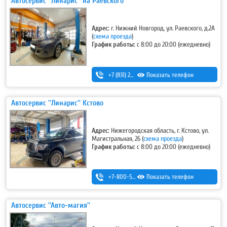
Автосервис ''Линарис'' на Раевского
Адрес:
г. Нижний Новгород, ул. Раевского, д.2А
(
схема проезда
)
График работы:
с 8:00 до 20:00 (ежедневно)
+7 (831) 297-27-05
Показать телефон
Автосервис ''Линарис'' Кстово
Адрес:
Нижегородская область, г. Кстово, ул.
Магистральная, 26
(
схема проезда
)
График работы:
с 8:00 до 20:00 (ежедневно)
+7-800-500-32-89
Показать телефон
,
+7 (831) 232-40-20
Автосервис ''Авто-магия''