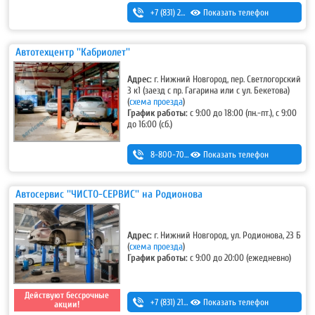
+7 (831) 262-12-18
Показать телефон
,
+7-987-081-26-25
Автотехцентр ''Кабриолет''
Адрес:
г. Нижний Новгород, пер. Светлогорский
3 к1 (заезд с пр. Гагарина или с ул. Бекетова)
(
схема проезда
)
График работы:
с 9:00 до 18:00 (пн.-пт.), с 9:00
до 16:00 (сб.)
8-800-700-11-42
Показать телефон
Автосервис ''ЧИСТО-СЕРВИС'' на Родионова
Адрес:
г. Нижний Новгород, ул. Родионова, 23 Б
(
схема проезда
)
График работы:
с 9:00 до 20:00 (ежедневно)
Действуют бессрочные
+7 (831) 213-75-75 (доб. 1)
Показать телефон
акции!