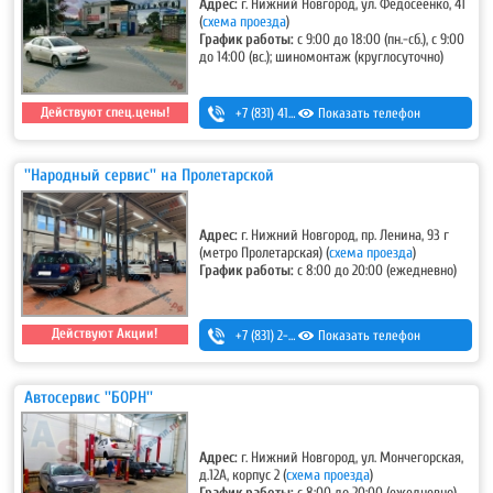
Адрес:
г. Нижний Новгород, ул. Федосеенко, 41
(
схема проезда
)
График работы:
с 9:00 до 18:00 (пн.-сб.), с 9:00
до 14:00 (вс.); шиномонтаж (круглосуточно)
Действуют спец.цены!
+7 (831) 413-53-11
Показать телефон
''Народный сервис'' на Пролетарской
Адрес:
г. Нижний Новгород, пр. Ленина, 93 г
(метро Пролетарская)
(
схема проезда
)
График работы:
с 8:00 до 20:00 (ежедневно)
Действуют Акции!
+7 (831) 2-330-333
Показать телефон
Автосервис ''БОРН''
Адрес:
г. Нижний Новгород, ул. Мончегорская,
д.12А, корпус 2
(
схема проезда
)