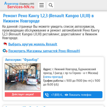
Ремонт Рено Кангу 1,2,3 (Renault Kangoo I,II,III) в
Нижнем Новгороде
На данной странице Вы можете увидеть список автосервисов,
производящих обслуживание и ремонт автомобилей Рено Кангу
1,2,3 (Renault Kangoo I,II,III) рестайлинг, дорестайлинг в Нижнем
Новгороде.
Выбрать другую модель Renault
Посмотреть Магазины запчастей Рено (Renault)
Автосервис ''ФранКор''
Адрес:
г. Нижний Новгород, Бурнаковский
проезд, 1 (заезд с пр-та Героев - к-т Москва)
(
схема проезда
)
График работы:
с 9:00 до 19:00 (пн.-пт.) с 9:00
до 16:00 (сб.)
Действует акция!
+7 (831) 424-80-24
Показать телефон
,
+7 (831) 424-70-24