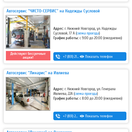
Автосервис ''ЧИСТО-СЕРВИС'' на Надежды Сусловой
Адрес:
г. Нижний Новгород, ул. Надежды
Сусловой, 17 А
(
схема проезда
)
График работы:
с 9:00 до 20:00 (ежедневно)
Действуют бессрочные
+7 (831) 213-75-75 (доб. 2)
Показать телефон
акции!
Автосервис ''Линарис'' на Ивлиева
Адрес:
г. Нижний Новгород, ул. Генерала
Ивлиева, 22А
(
схема проезда
)
График работы:
с 8:00 до 20:00 (ежедневно)
+7 (831) 266-00-13
Показать телефон