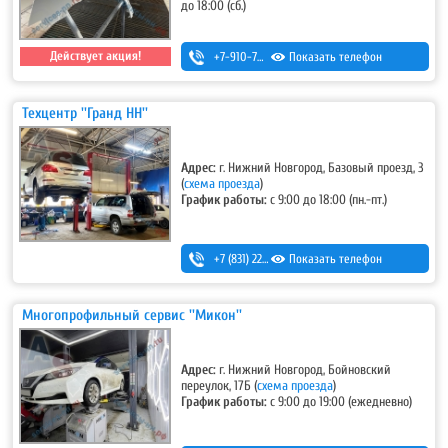
до 18:00 (сб.)
Действует акция!
+7-910-790-48-01
Показать телефон
,
+7 (831) 410-48-01
Техцентр ''Гранд НН''
Адрес:
г. Нижний Новгород, Базовый проезд, 3
(
схема проезда
)
График работы:
с 9:00 до 18:00 (пн.-пт.)
+7 (831) 220-44-54
Показать телефон
,
+7 (831) 220-44-55
Многопрофильный сервис ''Микон''
Адрес:
г. Нижний Новгород, Бойновский
переулок, 17Б
(
схема проезда
)
График работы:
с 9:00 до 19:00 (ежедневно)