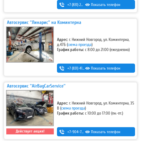
+7 (831) 251-54-99
Показать телефон
Автосервис ''Линарис'' на Коминтерна
Адрес:
г. Нижний Новгород, ул. Коминтерна,
д.47Б
(
схема проезда
)
График работы:
с 8:00 до 21:00 (ежедневно)
+7 (831) 411-15-14
Показать телефон
,
+7 (831) 411-15-24
Автосервис ''AirBagCarService''
Адрес:
г. Нижний Новгород, ул. Коминтерна, 35
В
(
схема проезда
)
График работы:
с 10:00 до 17:00 (пн.-пт.)
Действует акция!
+7-904-784-15-71
Показать телефон