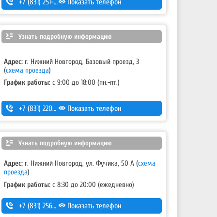
+7 (831) 251-54-99
Показать телефон
Узнать подробную информацию
Адрес:
г. Нижний Новгород, Базовый проезд, 3
(
схема проезда
)
График работы:
с 9:00 до 18:00 (пн.-пт.)
+7 (831) 220-44-54
Показать телефон
,
+7 (831) 220-44-55
Узнать подробную информацию
Адрес:
г. Нижний Новгород, ул. Фучика, 50 А
(
схема
проезда
)
График работы:
с 8:30 до 20:00 (ежедневно)
+7 (831) 256-85-42
Показать телефон
,
+7 (831) 256-12-73