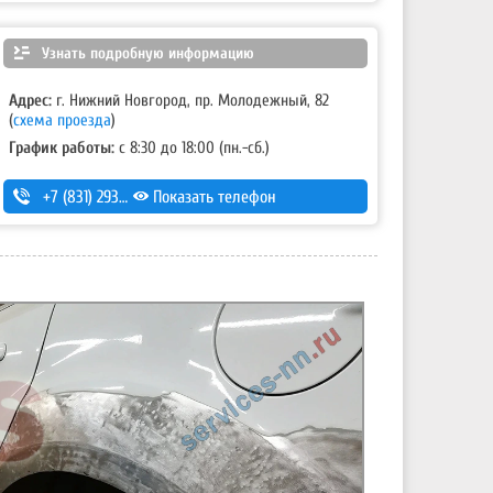
Узнать подробную информацию
Адрес:
г. Нижний Новгород, пр. Молодежный, 82
(
схема проезда
)
График работы:
с 8:30 до 18:00 (пн.-сб.)
+7 (831) 293-54-00
Показать телефон
,
+7-920-298-42-33