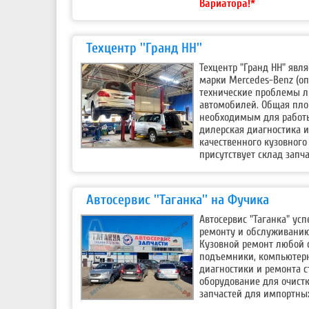
Вариатора!*
Техцентр ''Гранд НН''
Техцентр "Гранд НН" яв
марки Mercedes-Benz (оп
технические проблемы л
автомобилей. Общая площ
необходимым для работы
дилерская диагностика и
качественного кузовного 
присутствует склад запча
Автосервис ''Таганка'' на Фучика
Автосервис "Таганка" усп
ремонту и обслуживанию
Кузовной ремонт любой 
подъемники, компьютерн
диагностики и ремонта с
оборудование для очистк
запчастей для импортных