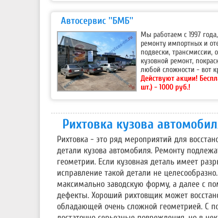
Автосервис ''БМБ''
Мы работаем с 1997 год
ремонту импортных и от
подвески, трансмиссии,
кузовной ремонт, покрас
любой сложности - вот 
Действуют акции!
Беспл
шт.) - 1000 руб.!
Рихтовка кузова автомобил
Рихтовка - это ряд мероприятий для восст
детали кузова автомобиля. Ремонту подлежа
геометрии. Если кузовная деталь имеет раз
исправление такой детали не целесообразно
максимально заводскую форму, а далее с 
дефекты. Хороший рихтовщик может восстано
обладающей очень сложной геометрией. С 
достаточно серьезные повреждения, но в не