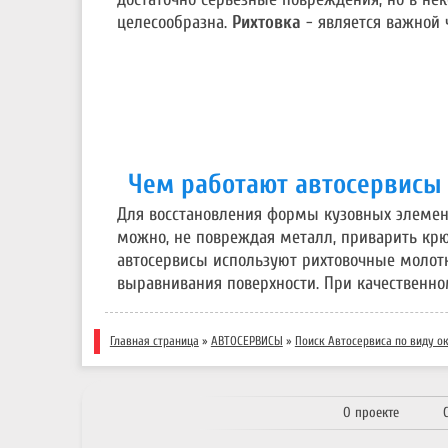
целесообразна.
Рихтовка
- является важной
Чем работают автосервисы 
Для восстановления формы кузовных элемент
можно, не повреждая металл, приварить крю
автосервисы используют рихтовочные молотк
выравнивания поверхности. При качественно
Главная страница
»
АВТОСЕРВИСЫ
»
Поиск Автосервиса по виду о
О проекте