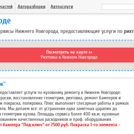
частей
Авторазборки
Автоуслуги
оде
ервисы Нижнего Новгорода, предоставляющие услуги по
рихт
Посмотреть на карте >>
Рихтовка в Нижнем Новгороде
ж''
едоставляет услуги по кузовному ремонту в Нижнем Новгороде:
раски, восстановление геометрии, рихтовка, ремонт бамперов и
 и покраска, полировка. Плюс выполняет слесарные работы в рамках
ля. Мы делаем все: от устранения едва заметных царапин до
 геометрии кузова. Площадь сервиса более 400 кв.м. кузовные
зованием качественных расходников и проф. оборудования.
т бампера "Под ключ" от 7500 руб. Покраска 1-го элемента -