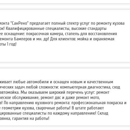
монта "СанРено" предлагает полный спектр услуг по ремонту кузова
к! Квалифицированные специалисты, высокие стандарты
е оснащение: покрасочная камера, стапель для восстановления
ремонта бамперов и мн. др! Для клиентов: мойка и охраняемая
ты 1 год!
уживает любые автомобили и оснащен новым и качественным
ческих задач любой сложности: компьютерная диагностика, сход
 автомойка. Мы оказываем широкий перечень услуг: ремонт
ческое обслуживание, ремонт двс и даже ремонт мото,
в! По направлению кузовного ремонта: профессиональная покраска и
е геометрии кузова, сварочные работы! В штате работают
цированные специалисты по каждому направлению! Склад
оянка, гарантия на работы!