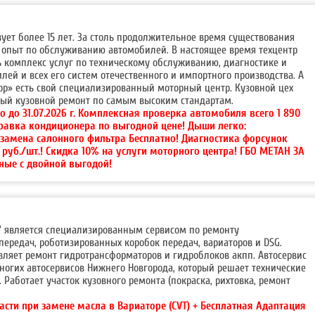
вует более 15 лет. За столь продолжительное время существования
опыт по обслуживанию автомобилей. В настоящее время техцентр
ь комплекс услуг по техническому обслуживанию, диагностике и
ей и всех его систем отечественного и импортного производства. А
ор» есть свой специализированный моторный центр. Кузовной цех
ный кузовной ремонт по самым высоким стандартам.
о до 31.07.2026 г. Комплексная проверка автомобиля всего 1 890
правка кондиционера по выгодной цене! Дыши легко:
 замена салонного фильтра Бесплатно! Диагностика форсунок
0 руб./шт.! Скидка 10% на услуги моторного центра! ГБО МЕТАН ЗА
ные с двойной выгодой!
+'' является специализированным сервисом по ремонту
передач, роботизированных коробок передач, вариаторов и DSG.
вляет ремонт гидротрансформаторов и гидроблоков акпп. Автосервис
ногих автосервисов Нижнего Новгорода, который решает технические
 Работает участок кузовного ремонта (покраска, рихтовка, ремонт
асти при замене масла в Вариаторе (CVT) + Бесплатная Адаптация