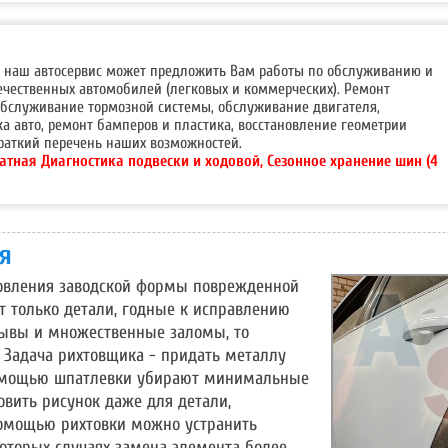
а, наш автосервис может предложить Вам работы по обслуживанию и
ечественных автомобилей (легковых и коммерческих). Ремонт
 обслуживание тормозной системы, обслуживание двигателя,
ка авто, ремонт бамперов и пластика, восстановление геометрии
краткий перечень наших возможностей.
атная Диагностика подвески и ходовой, Сезонное хранение шин (4
я
ановления заводской формы поврежденной
т только детали, годные к исправлению
рывы и множественные заломы, то
. Задача рихтовщика - придать металлу
помощью шпатлевки убирают минимальные
вить рисунок даже для детали,
помощью рихтовки можно устранить
которых случаях замена элемента более