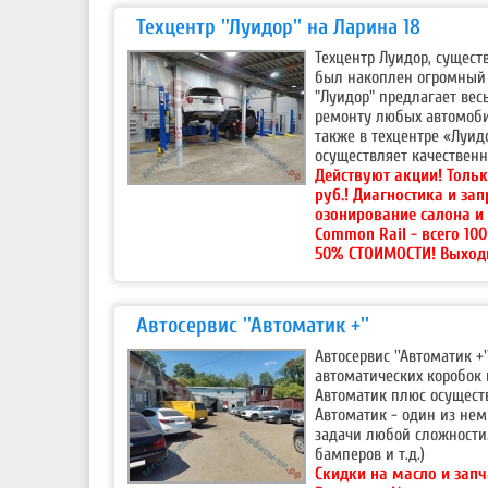
Техцентр ''Луидор'' на Ларина 18
Техцентр Луидор, сущест
был накоплен огромный 
"Луидор" предлагает вес
ремонту любых автомобил
также в техцентре «Луид
осуществляет качествен
Действуют акции!
Тольк
руб.! Диагностика и за
озонирование салона и
Common Rail - всего 10
50% СТОИМОСТИ! Выход
Автосервис ''Автоматик +''
Автосервис ''Автоматик 
автоматических коробок 
Автоматик плюс осущест
Автоматик - один из нем
задачи любой сложности.
бамперов и т.д.)
Скидки на масло и запч