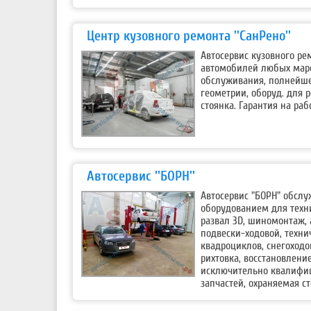
Центр кузовного ремонта ''СанРено''
Автосервис кузовного ре
автомобилей любых маро
обслуживания, полнейше
геометрии, оборуд. для 
стоянка. Гарантия на рабо
Автосервис ''БОРН''
Автосервис "БОРН" обсл
оборудованием для техни
развал 3D, шиномонтаж,
подвески-ходовой, техни
квадроциклов, снегоходо
рихтовка, восстановлени
исключительно квалифи
запчастей, охраняемая ст