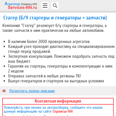
Стагер (Б/У стартеры и генераторы + запчасти)
Компания ''Стагер'' реализует б/у стартеры и генераторы, а
также запчасти к ним практически на любые автомобили.
В наличии более 2000 проверенных агрегатов.
Каждый узел проходит диагностику на специализированном
стенде перед продажей.
Экспертная консультация. Поможем подобрать запчасть под
ваш бюджет.
Гарантия на стартеры, генераторы и комплектующие к ним:
2 недели
Отправка запчастей в любые регионы ТК!
Выкуп генераторов и стартеров на выгодных условиях
У нас только проверенные узлы и агрегаты! Экономим ваш
Посмотреть полное описание
бюджет, не экономя на качестве!
Посмотреть Автосервис ''СТАГЕР''
Контактная информация
Пожалуйста, при звонке на авторазборку, сообщите что нашли
данную информацию на сайте
Сервисы-НН