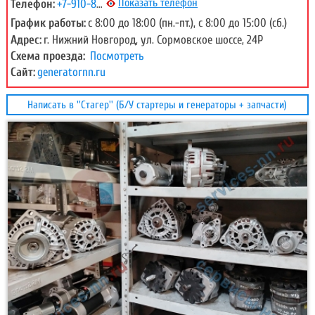
Показать телефон
Телефон:
+7-910-876-65-85
График работы:
с 8:00 до 18:00 (пн.-пт.), с 8:00 до 15:00 (сб.)
Адрес:
г. Нижний Новгород, ул. Сормовское шоссе, 24Р
Схема проезда:
Посмотреть
Сайт:
generatornn.ru
Написать в ''Стагер'' (Б/У стартеры и генераторы + запчасти)