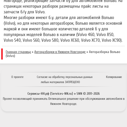
Новгороде, реализующие запчасти бу для автомобилей Вольво. На
страницах некоторых разборок размещены прайс листы на
запчасти б/у для Volvo.
Многие разборки имеют б.у. детали для автомобилей Вольво
(Volvo), но для некоторых авторазборок, Вольво является основной
маркой и они имеют большое количество деталей б у для
популярных моделей Вольво в наличии (Volvo 460, Volvo 850,
Volvo S40, Volvo S60, Volvo S80, Volvo XC60, Volvo XC70, Volvo XC90).
Главная страница
»
Авторазборки в Нижнем Новгороде
»
Авторазборка Вольво
(Volvo)
О проекте
Согласие на обработку персональных данных
Копирование
любых материалов ЗАПРЕЩЕНО
Сервисы-НН.рф ⟨Services-NN.ru⟩ » SNN © 2011-
2026
Проект позволяющий принимать
Оптимальное решение
при обслуживании автомобиля в
Нижнем Новгороде.