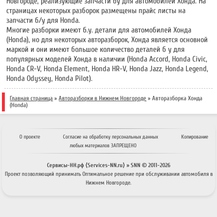
Новгороде, реализующие запчасти бу для автомобилей Хонда. На
страницах некоторых разборок размещены прайс листы на
запчасти б/у для Honda.
Многие разборки имеют б.у. детали для автомобилей Хонда
(Honda), но для некоторых авторазборок, Хонда является основной
маркой и они имеют большое количество деталей б у для
популярных моделей Хонда в наличии (Honda Accord, Honda Civic,
Honda CR-V, Honda Element, Honda HR-V, Honda Jazz, Honda Legend,
Honda Odyssey, Honda Pilot).
Главная страница
»
Авторазборки в Нижнем Новгороде
»
Авторазборка Хонда
(Honda)
О проекте
Согласие на обработку персональных данных
Копирование
любых материалов ЗАПРЕЩЕНО
Сервисы-НН.рф ⟨Services-NN.ru⟩ » SNN © 2011-
2026
Проект позволяющий принимать
Оптимальное решение
при обслуживании автомобиля в
Нижнем Новгороде.