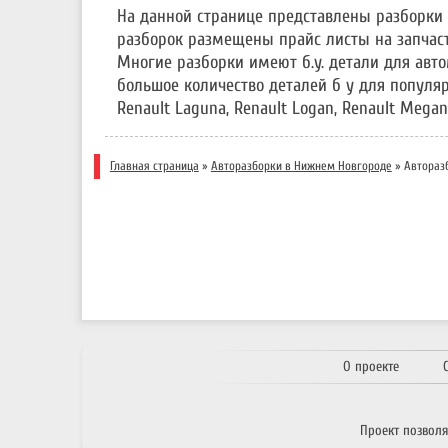
На данной странице представлены разборки 
разборок размещены прайс листы на запчасти
Многие разборки имеют б.у. детали для авто
большое количество деталей б у для популярны
Renault Laguna, Renault Logan, Renault Megane
Главная страница
»
Авторазборки в Нижнем Новгороде
»
Авторазб
О проекте
Проект позвол