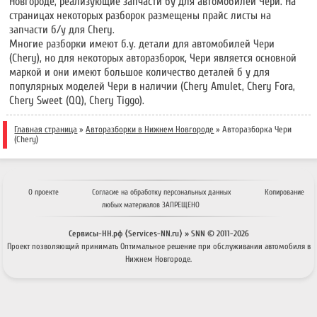
Новгороде, реализующие запчасти бу для автомобилей Чери. На
страницах некоторых разборок размещены прайс листы на
запчасти б/у для Chery.
Многие разборки имеют б.у. детали для автомобилей Чери
(Chery), но для некоторых авторазборок, Чери является основной
маркой и они имеют большое количество деталей б у для
популярных моделей Чери в наличии (Chery Amulet, Chery Fora,
Chery Sweet (QQ), Chery Tiggo).
Главная страница
»
Авторазборки в Нижнем Новгороде
»
Авторазборка Чери
(Chery)
О проекте
Согласие на обработку персональных данных
Копирование
любых материалов ЗАПРЕЩЕНО
Сервисы-НН.рф ⟨Services-NN.ru⟩ » SNN © 2011-
2026
Проект позволяющий принимать
Оптимальное решение
при обслуживании автомобиля в
Нижнем Новгороде.